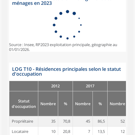
ménages en 2023
Source : Insee, RP2023 exploitation principale, géographie au
01/01/2026.
LOG T10 - Résidences principales selon le statut
d'occupation
2012
2017
Statut
Nombre
%
Nombre
%
Nombre
d'occupation
Propriétaire
35
70,8
45
86,5
52
8
Locataire
10
20,8
7
13,5
12
1