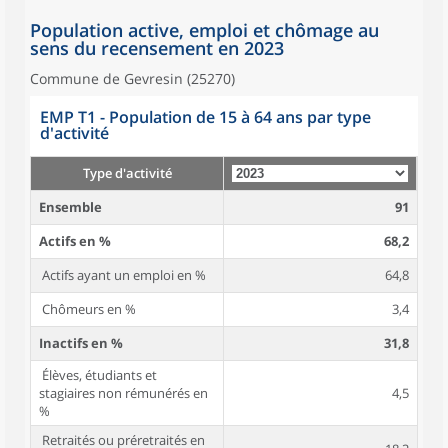
Population active, emploi et chômage au
sens du recensement en 2023
Commune de Gevresin (25270)
EMP T1 - Population de 15 à 64 ans par type
d'activité
Type d'activité
Ensemble
91
Actifs en %
68,2
Actifs ayant un emploi en %
64,8
Chômeurs en %
3,4
Inactifs en %
31,8
Élèves, étudiants et
stagiaires non rémunérés en
4,5
%
Retraités ou préretraités en