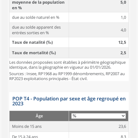
moyenne de la population
5,0
en %
due au solde naturel en %
1,0
due au solde apparent des
4,0
entrées sorties en %
Taux de natalité (‰)
12,5
Taux de mortalité (‰)
2,5
Les données proposées sont établies à périmètre géographique
identique, dans la géographie en vigueur au 01/01/2026.
Sources : Insee, RP1968 au RP1999 dénombrements, RP2007 au
RP2023 exploitations principales - État civil.
POP T4 - Population par sexe et âge regroupé en
2023
Âge
Moins de 15 ans
23,6
De 15 à 24 ans
8,3