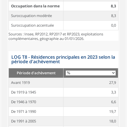
Occupation dans la norme
8,3
Suroccupation modérée
8,3
Suroccupation accentuée
0,0
Sources : Insee, RP2012, RP2017 et RP2023, exploitations
complémentaires, géographie au 01/01/2026.
LOG T8 - Résidences principales en 2023 selon la
période d'achèvement
Période d'achèvement
Avant 1919
27,9
De 1919 à 1945
3,3
De 1946 à 1970
6,6
De 1971 à 1990
19,7
De 1991 à 2005
18,0