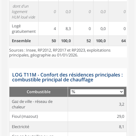
dont d'un
logement
0
0,0
0
0,0
0
HLM loué vide
Logé
4
8,3
0
0,0
0
gratuitement
Ensemble
50
100,0
52
100,0
64
10
Sources : Insee, RP2012, RP2017 et RP2023, exploitations
principales, géographie au 01/01/2026.
LOG T11M - Confort des résidences principales :
combustible principal de chauffage
Combustible
Gaz de ville - réseau de
3,2
chaleur
Fioul (mazout)
29,0
Electricité
8,1