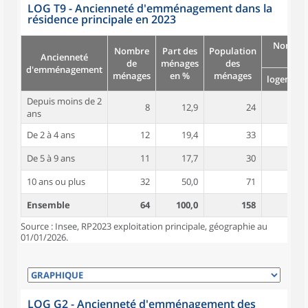
LOG T9 - Ancienneté d'emménagement dans la
résidence principale en 2023
Nombre
Nombre
Part des
Population
Ancienneté
pièc
de
ménages
des
d'emménagement
ménages
en %
ménages
logement
Depuis moins de 2
8
12,9
24
5,6
ans
De 2 à 4 ans
12
19,4
33
5,3
De 5 à 9 ans
11
17,7
30
4,5
10 ans ou plus
32
50,0
71
5,6
Ensemble
64
100,0
158
5,4
Source : Insee, RP2023 exploitation principale, géographie au
01/01/2026.
LOG G2 - Ancienneté d'emménagement des