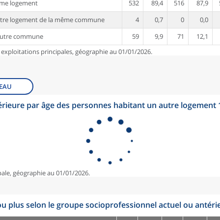
ême logement
532
89,4
516
87,9
utre logement de la même commune
4
0,7
0
0,0
autre commune
59
9,9
71
12,1
 exploitations principales, géographie au 01/01/2026.
EAU
érieure par âge des personnes habitant un autre logement
pale, géographie au 01/01/2026.
u plus selon le groupe socioprofessionnel actuel ou antéri