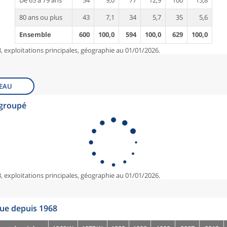
De 65 à 79 ans
54
9,0
77
12,9
100
15,8
80 ans ou plus
43
7,1
34
5,7
35
5,6
Ensemble
600
100,0
594
100,0
629
100,0
, exploitations principales, géographie au 01/01/2026.
EAU
egroupé
, exploitations principales, géographie au 01/01/2026.
que depuis 1968