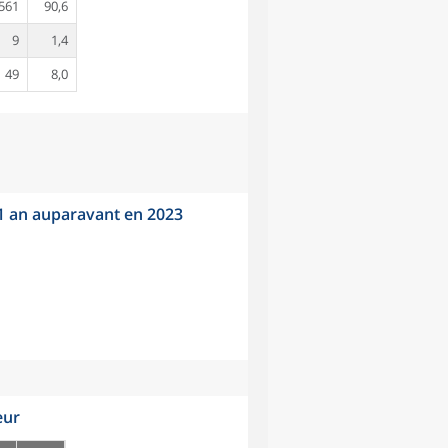
561
90,6
9
1,4
49
8,0
 1 an auparavant en 2023
eur