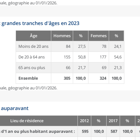
pale, géographie au 01/01/2026.
t grandes tranches d'âges en 2023
Âge
Hommes
%
Femmes
%
Moins de 20 ans
84
27,5
78
24,1
De 20 à 64 ans
155
50,8
177
54,6
65 ans ou plus
66
21,7
69
21,3
Ensemble
305
100,0
324
100,0
pale, géographie au 01/01/2026.
n auparavant
Lieu de résidence
2012
%
2017
%
2
d'1 an ou plus habitant auparavant :
595
100,0
587
100,0