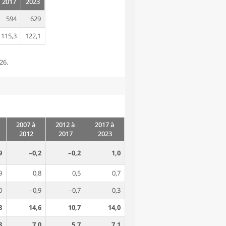
2017
2023
594
629
115,3
122,1
26.
2007 à
2012 à
2017 à
2012
2017
2023
9
–0,2
–0,2
1,0
9
0,8
0,5
0,7
0
–0,9
–0,7
0,3
8
14,6
10,7
14,0
3
7,0
5,7
7,1