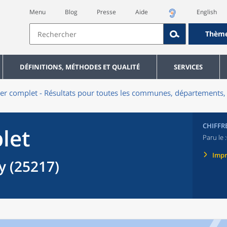
Menu
Blog
Presse
Aide
English
Thèm
DÉFINITIONS, MÉTHODES ET QUALITÉ
SERVICES
er complet - Résultats pour toutes les communes, départements, 
CHIFFR
let
Paru le :
Imp
 (25217)