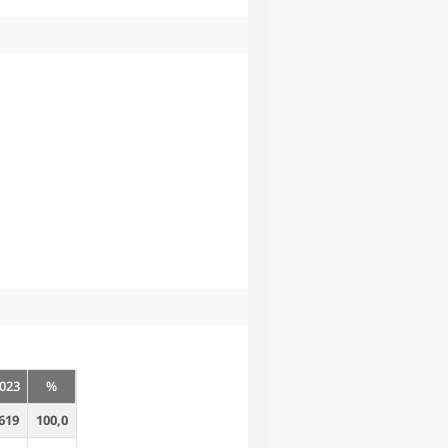
023
%
619
100,0