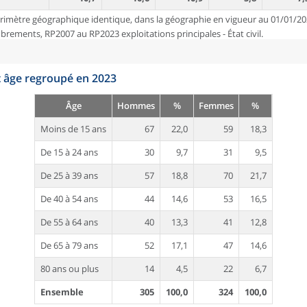
rimètre géographique identique, dans la géographie en vigueur au 01/01/20
ements, RP2007 au RP2023 exploitations principales - État civil.
t âge regroupé en 2023
Âge
Hommes
%
Femmes
%
Moins de 15 ans
67
22,0
59
18,3
De 15 à 24 ans
30
9,7
31
9,5
De 25 à 39 ans
57
18,8
70
21,7
De 40 à 54 ans
44
14,6
53
16,5
De 55 à 64 ans
40
13,3
41
12,8
De 65 à 79 ans
52
17,1
47
14,6
80 ans ou plus
14
4,5
22
6,7
Ensemble
305
100,0
324
100,0