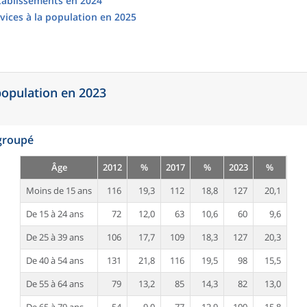
établissements en 2024
vices à la population en 2025
 population en 2023
egroupé
Âge
2012
%
2017
%
2023
%
Moins de 15 ans
116
19,3
112
18,8
127
20,1
De 15 à 24 ans
72
12,0
63
10,6
60
9,6
De 25 à 39 ans
106
17,7
109
18,3
127
20,3
De 40 à 54 ans
131
21,8
116
19,5
98
15,5
De 55 à 64 ans
79
13,2
85
14,3
82
13,0