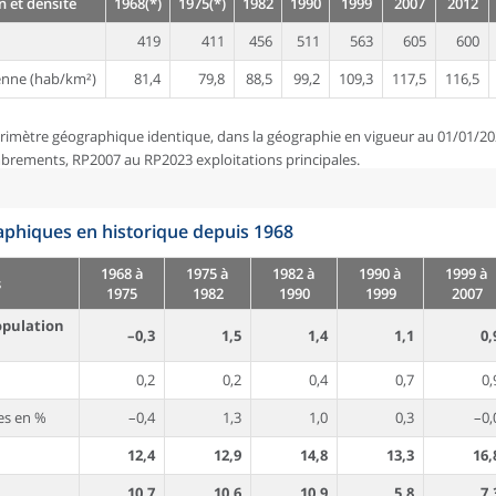
 et densité
1968(*)
1975(*)
1982
1990
1999
2007
2012
419
411
456
511
563
605
600
nne (hab/km²)
81,4
79,8
88,5
99,2
109,3
117,5
116,5
rimètre géographique identique, dans la géographie en vigueur au 01/01/20
brements, RP2007 au RP2023 exploitations principales.
phiques en historique depuis 1968
1968 à
1975 à
1982 à
1990 à
1999 à
s
1975
1982
1990
1999
2007
opulation
–0,3
1,5
1,4
1,1
0,
0,2
0,2
0,4
0,7
0,
es en %
–0,4
1,3
1,0
0,3
–0,
12,4
12,9
14,8
13,3
16,
10,7
10,6
10,9
5,8
7,