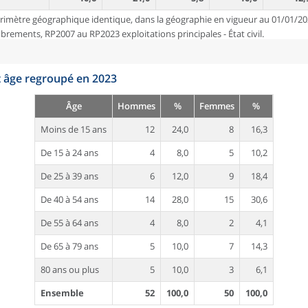
rimètre géographique identique, dans la géographie en vigueur au 01/01/20
ements, RP2007 au RP2023 exploitations principales - État civil.
t âge regroupé en 2023
Âge
Hommes
%
Femmes
%
Moins de 15 ans
12
24,0
8
16,3
De 15 à 24 ans
4
8,0
5
10,2
De 25 à 39 ans
6
12,0
9
18,4
De 40 à 54 ans
14
28,0
15
30,6
De 55 à 64 ans
4
8,0
2
4,1
De 65 à 79 ans
5
10,0
7
14,3
80 ans ou plus
5
10,0
3
6,1
Ensemble
52
100,0
50
100,0