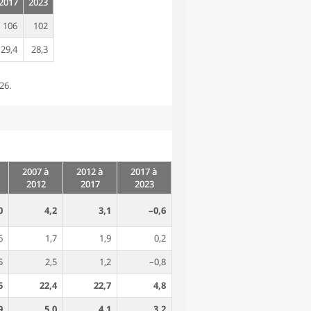
2017
2023
106
102
29,4
28,3
26.
2007 à
2012 à
2017 à
2012
2017
2023
0
4,2
3,1
–0,6
6
1,7
1,9
0,2
5
2,5
1,2
–0,8
5
22,4
22,7
4,8
9
5,0
4,1
3,2