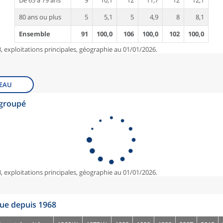
De 65 à 79 ans
9
10,1
12
11,7
12
12,1
80 ans ou plus
5
5,1
5
4,9
8
8,1
Ensemble
91
100,0
106
100,0
102
100,0
, exploitations principales, géographie au 01/01/2026.
EAU
egroupé
, exploitations principales, géographie au 01/01/2026.
que depuis 1968