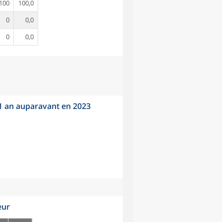
100
100,0
0
0,0
0
0,0
 1 an auparavant en 2023
eur