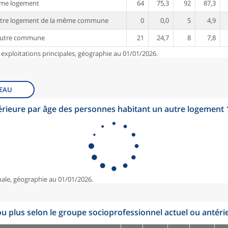
ême logement
64
75,3
92
87,3
utre logement de la même commune
0
0,0
5
4,9
autre commune
21
24,7
8
7,8
 exploitations principales, géographie au 01/01/2026.
EAU
érieure par âge des personnes habitant un autre logement
pale, géographie au 01/01/2026.
u plus selon le groupe socioprofessionnel actuel ou antéri