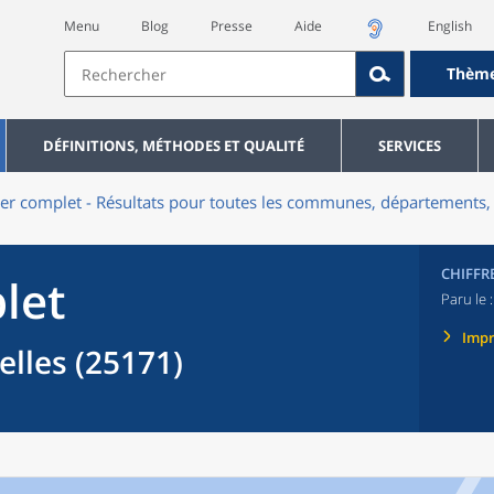
Menu
Blog
Presse
Aide
English
Thèm
DÉFINITIONS, MÉTHODES ET QUALITÉ
SERVICES
er complet - Résultats pour toutes les communes, départements, 
CHIFFR
let
Paru le 
Imp
lles (25171)