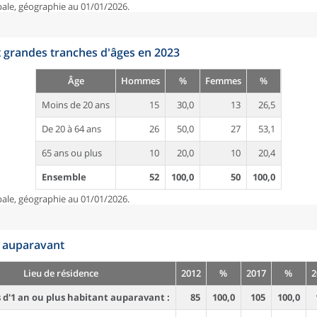
pale, géographie au 01/01/2026.
t grandes tranches d'âges en 2023
Âge
Hommes
%
Femmes
%
Moins de 20 ans
15
30,0
13
26,5
De 20 à 64 ans
26
50,0
27
53,1
65 ans ou plus
10
20,0
10
20,4
Ensemble
52
100,0
50
100,0
pale, géographie au 01/01/2026.
n auparavant
Lieu de résidence
2012
%
2017
%
2
d'1 an ou plus habitant auparavant :
85
100,0
105
100,0