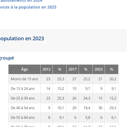
établissements en 2024
vices à la population en 2025
 population en 2023
egroupé
Âge
2012
%
2017
%
2023
%
Moins de 15 ans
23
25,3
27
25,2
21
20,2
De 15 à 24 ans
14
15,2
10
9,7
9
9,1
De 25 à 39 ans
23
25,3
26
24,3
15
15,2
De 40 à 54 ans
9
10,1
20
18,4
30
29,3
De 55 à 64 ans
8
9,1
6
5,8
6
6,1