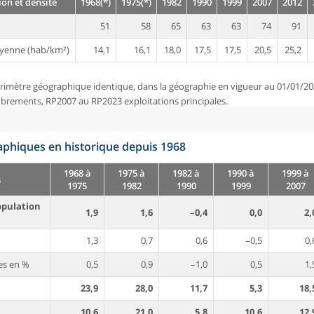
on et densité
1968(*)
1975(*)
1982
1990
1999
2007
2012
51
58
65
63
63
74
91
yenne (hab/km²)
14,1
16,1
18,0
17,5
17,5
20,5
25,2
rimètre géographique identique, dans la géographie en vigueur au 01/01/20
brements, RP2007 au RP2023 exploitations principales.
phiques en historique depuis 1968
1968 à
1975 à
1982 à
1990 à
1999 à
s
1975
1982
1990
1999
2007
opulation
1,9
1,6
–0,4
0,0
2,
1,3
0,7
0,6
–0,5
0,
es en %
0,5
0,9
–1,0
0,5
1,
23,9
28,0
11,7
5,3
18,
10,6
21,0
5,8
10,6
12,