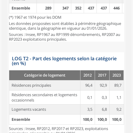
Ensemble
289
347
352
437
437
446
465
(*) 1967 et 1974 pour les DOM
Les données proposées sont établies à périmètre géographique
identique, dans la géographie en vigueur au 01/01/2026.
Sources : Insee, RP1967 au RP1999 dénombrements, RP2007 au
RP2023 exploitations principales.
LOG T2 - Part des logements selon la catégorie
(en %)
Catégorie de logement
2012
2017
2023
Résidences principales
96,4
92,9
89,7
Résidences secondaires et logements
0,1
0,3
1,1
occasionnels
Logements vacants
3,5
6,8
9,2
Ensemble
100,0
100,0
100,0
Sources : Insee, RP2012, RP2017 et RP2023, exploitations