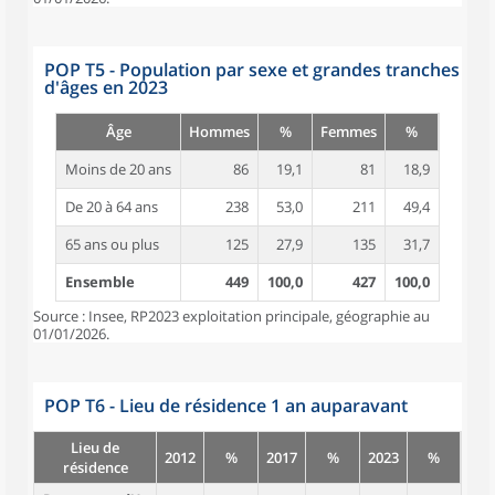
POP T5 - Population par sexe et grandes tranches
d'âges en 2023
Âge
Hommes
%
Femmes
%
Moins de 20 ans
86
19,1
81
18,9
De 20 à 64 ans
238
53,0
211
49,4
65 ans ou plus
125
27,9
135
31,7
Ensemble
449
100,0
427
100,0
Source : Insee, RP2023 exploitation principale, géographie au
01/01/2026.
POP T6 - Lieu de résidence 1 an auparavant
Lieu de
2012
%
2017
%
2023
%
résidence