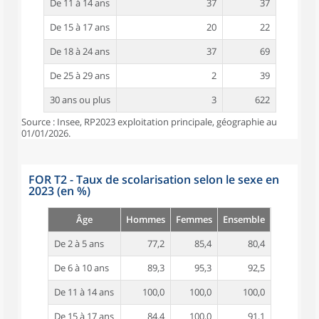
De 11 à 14 ans
37
37
De 15 à 17 ans
20
22
De 18 à 24 ans
37
69
De 25 à 29 ans
2
39
30 ans ou plus
3
622
Source : Insee, RP2023 exploitation principale, géographie au
01/01/2026.
FOR T2 - Taux de scolarisation selon le sexe en
2023 (en %)
Âge
Hommes
Femmes
Ensemble
De 2 à 5 ans
77,2
85,4
80,4
De 6 à 10 ans
89,3
95,3
92,5
De 11 à 14 ans
100,0
100,0
100,0
De 15 à 17 ans
84,4
100,0
91,1