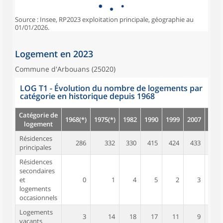
Source : Insee, RP2023 exploitation principale, géographie au
01/01/2026.
Logement en 2023
Commune d'Arbouans (25020)
LOG T1 - Évolution du nombre de logements par
catégorie en historique depuis 1968
Catégorie de
1968(*)
1975(*)
1982
1990
1999
2007
2012
logement
Résidences
286
332
330
415
424
433
448
principales
Résidences
secondaires
et
0
1
4
5
2
3
1
logements
occasionnels
Logements
3
14
18
17
11
9
16
vacants