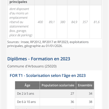
principales
dont disposant
d'au moins un
emplacement
réservé au
400
89,1
380
84,9
357
81,6
stationnement
(box, garage,
place de parking)
Sources : Insee, RP2012, RP2017 et RP2023, exploitations
principales, géographie au 01/01/2026.
Diplômes - Formation en 2023
Commune d'Arbouans (25020)
FOR T1 - Scolarisation selon l'âge en 2023
Âge
Population scolarisée
Ensemble
De 2 à 5 ans
27
34
De 6 à 10 ans
36
38