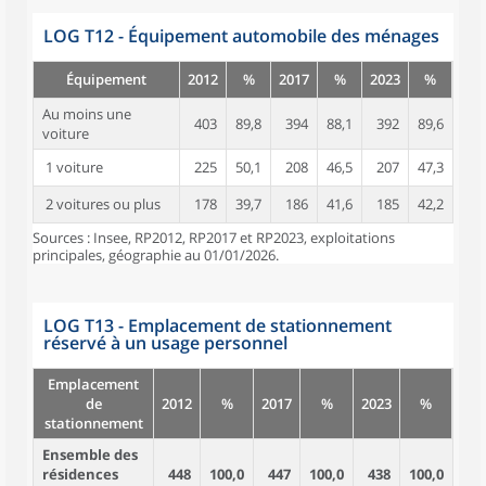
LOG T12 - Équipement automobile des ménages
Équipement
2012
%
2017
%
2023
%
Au moins une
403
89,8
394
88,1
392
89,6
voiture
1 voiture
225
50,1
208
46,5
207
47,3
2 voitures ou plus
178
39,7
186
41,6
185
42,2
Sources : Insee, RP2012, RP2017 et RP2023, exploitations
principales, géographie au 01/01/2026.
LOG T13 - Emplacement de stationnement
réservé à un usage personnel
Emplacement
de
2012
%
2017
%
2023
%
stationnement
Ensemble des
résidences
448
100,0
447
100,0
438
100,0