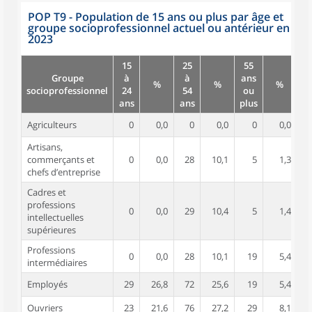
POP T9 - Population de 15 ans ou plus par âge et
groupe socioprofessionnel actuel ou antérieur en
2023
15
25
55
Groupe
à
à
ans
%
%
%
socioprofessionnel
24
54
ou
ans
ans
plus
Agriculteurs
0
0,0
0
0,0
0
0,0
Artisans,
commerçants et
0
0,0
28
10,1
5
1,3
chefs d’entreprise
Cadres et
professions
0
0,0
29
10,4
5
1,4
intellectuelles
supérieures
Professions
0
0,0
28
10,1
19
5,4
intermédiaires
Employés
29
26,8
72
25,6
19
5,4
Ouvriers
23
21,6
76
27,2
29
8,1