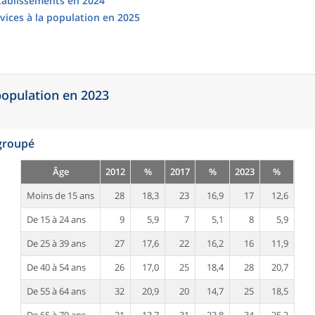
établissements en 2024
vices à la population en 2025
 population en 2023
egroupé
Âge
2012
%
2017
%
2023
%
Moins de 15 ans
28
18,3
23
16,9
17
12,6
De 15 à 24 ans
9
5,9
7
5,1
8
5,9
De 25 à 39 ans
27
17,6
22
16,2
16
11,9
De 40 à 54 ans
26
17,0
25
18,4
28
20,7
De 55 à 64 ans
32
20,9
20
14,7
25
18,5