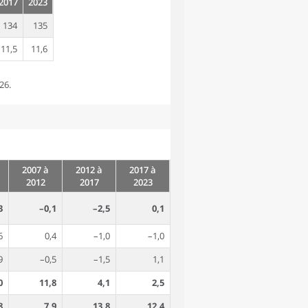
2017
2023
134
135
11,5
11,6
26.
2007 à
2012 à
2017 à
2012
2017
2023
3
–0,1
–2,5
0,1
6
0,4
–1,0
–1,0
9
–0,5
–1,5
1,1
0
11,8
4,1
2,5
8
7,9
13,8
12,4