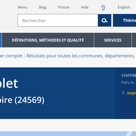
Menu
Blog
Presse
Aide
English
Thèm
DÉFINITIONS, MÉTHODES ET QUALITÉ
SERVICES
er complet - Résultats pour toutes les communes, départements, 
CHIFFR
let
Paru le 
Imp
re (24569)