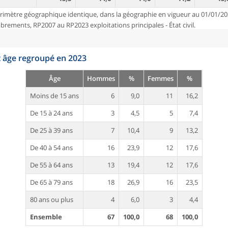
rimètre géographique identique, dans la géographie en vigueur au 01/01/20
ements, RP2007 au RP2023 exploitations principales - État civil.
t âge regroupé en 2023
Âge
Hommes
%
Femmes
%
Moins de 15 ans
6
9,0
11
16,2
De 15 à 24 ans
3
4,5
5
7,4
De 25 à 39 ans
7
10,4
9
13,2
De 40 à 54 ans
16
23,9
12
17,6
De 55 à 64 ans
13
19,4
12
17,6
De 65 à 79 ans
18
26,9
16
23,5
80 ans ou plus
4
6,0
3
4,4
Ensemble
67
100,0
68
100,0