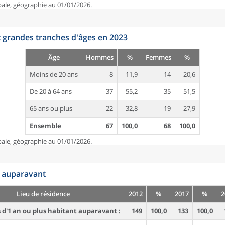
pale, géographie au 01/01/2026.
t grandes tranches d'âges en 2023
Âge
Hommes
%
Femmes
%
Moins de 20 ans
8
11,9
14
20,6
De 20 à 64 ans
37
55,2
35
51,5
65 ans ou plus
22
32,8
19
27,9
Ensemble
67
100,0
68
100,0
pale, géographie au 01/01/2026.
n auparavant
Lieu de résidence
2012
%
2017
%
2
d'1 an ou plus habitant auparavant :
149
100,0
133
100,0