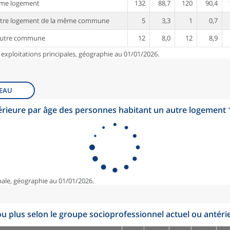
ême logement
132
88,7
120
90,4
utre logement de la même commune
5
3,3
1
0,7
autre commune
12
8,0
12
8,9
 exploitations principales, géographie au 01/01/2026.
EAU
érieure par âge des personnes habitant un autre logement
pale, géographie au 01/01/2026.
u plus selon le groupe socioprofessionnel actuel ou antéri