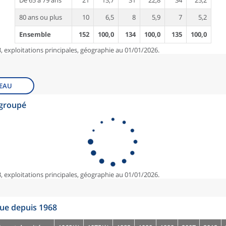
De 65 à 79 ans
21
13,7
31
22,8
34
25,2
80 ans ou plus
10
6,5
8
5,9
7
5,2
Ensemble
152
100,0
134
100,0
135
100,0
, exploitations principales, géographie au 01/01/2026.
EAU
egroupé
, exploitations principales, géographie au 01/01/2026.
que depuis 1968