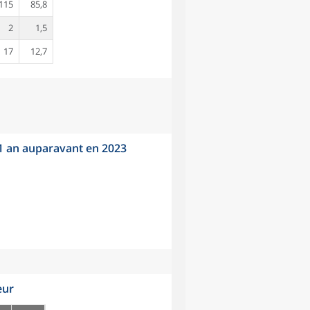
115
85,8
2
1,5
17
12,7
 1 an auparavant en 2023
eur