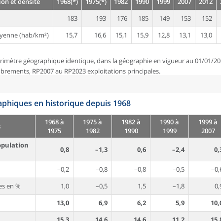
on et densité
1968(*)
1975(*)
1982
1990
1999
2007
2012
183
193
176
185
149
153
152
yenne (hab/km²)
15,7
16,6
15,1
15,9
12,8
13,1
13,0
rimètre géographique identique, dans la géographie en vigueur au 01/01/20
brements, RP2007 au RP2023 exploitations principales.
phiques en historique depuis 1968
1968 à
1975 à
1982 à
1990 à
1999 à
s
1975
1982
1990
1999
2007
opulation
0,8
–1,3
0,6
–2,4
0,
–0,2
–0,8
–0,8
–0,5
–0,
es en %
1,0
–0,5
1,5
–1,8
0,
13,0
6,9
6,2
5,9
10,
15,3
14,6
14,6
11,2
15,