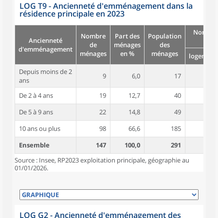
LOG T9 - Ancienneté d'emménagement dans la
résidence principale en 2023
Nombre
Nombre
Part des
Population
Ancienneté
pièc
de
ménages
des
d'emménagement
ménages
en %
ménages
logement
Depuis moins de 2
9
6,0
17
3,5
ans
De 2 à 4 ans
19
12,7
40
4,3
De 5 à 9 ans
22
14,8
49
4,6
10 ans ou plus
98
66,6
185
4,8
Ensemble
147
100,0
291
4,7
Source : Insee, RP2023 exploitation principale, géographie au
01/01/2026.
LOG G2 - Ancienneté d'emménagement des