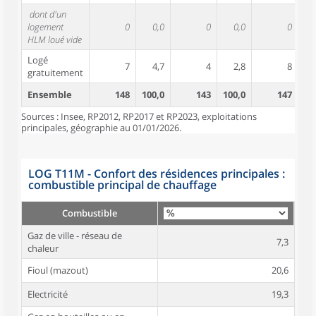
dont d'un
logement
0
0,0
0
0,0
0
HLM loué vide
Logé
7
4,7
4
2,8
8
gratuitement
Ensemble
148
100,0
143
100,0
147
10
Sources : Insee, RP2012, RP2017 et RP2023, exploitations
principales, géographie au 01/01/2026.
LOG T11M - Confort des résidences principales :
combustible principal de chauffage
Combustible
Gaz de ville - réseau de
7,3
chaleur
Fioul (mazout)
20,6
Electricité
19,3