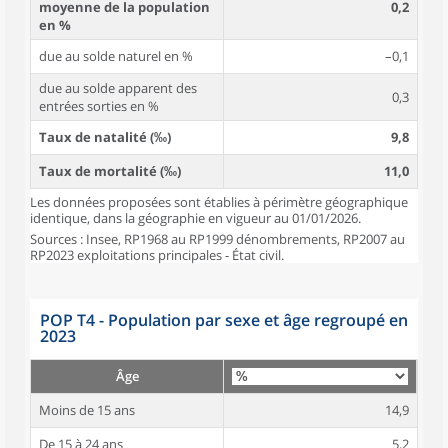
moyenne de la population
0,2
en %
due au solde naturel en %
–0,1
due au solde apparent des
0,3
entrées sorties en %
Taux de natalité (‰)
9,8
Taux de mortalité (‰)
11,0
Les données proposées sont établies à périmètre géographique
identique, dans la géographie en vigueur au 01/01/2026.
Sources : Insee, RP1968 au RP1999 dénombrements, RP2007 au
RP2023 exploitations principales - État civil.
POP T4 - Population par sexe et âge regroupé en
2023
Âge
Moins de 15 ans
14,9
De 15 à 24 ans
5,2