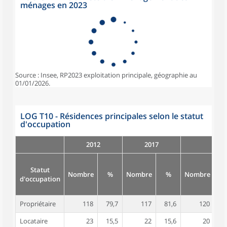
ménages en 2023
Source : Insee, RP2023 exploitation principale, géographie au
01/01/2026.
LOG T10 - Résidences principales selon le statut
d'occupation
2012
2017
Statut
Nombre
%
Nombre
%
Nombre
d'occupation
Propriétaire
118
79,7
117
81,6
120
8
Locataire
23
15,5
22
15,6
20
1