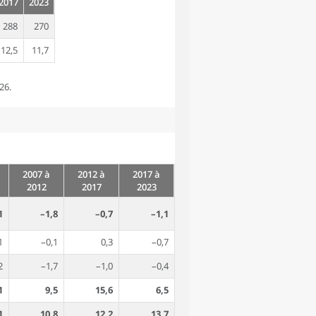
2017
2023
288
270
12,5
11,7
26.
2007 à
2012 à
2017 à
2012
2017
2023
1
–1,8
–0,7
–1,1
1
–0,1
0,3
–0,7
2
–1,7
–1,0
–0,4
1
9,5
15,6
6,5
1
10,8
12,2
13,7