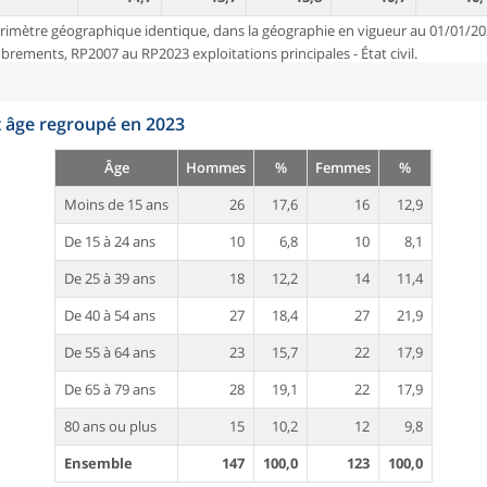
rimètre géographique identique, dans la géographie en vigueur au 01/01/20
ements, RP2007 au RP2023 exploitations principales - État civil.
t âge regroupé en 2023
Âge
Hommes
%
Femmes
%
Moins de 15 ans
26
17,6
16
12,9
De 15 à 24 ans
10
6,8
10
8,1
De 25 à 39 ans
18
12,2
14
11,4
De 40 à 54 ans
27
18,4
27
21,9
De 55 à 64 ans
23
15,7
22
17,9
De 65 à 79 ans
28
19,1
22
17,9
80 ans ou plus
15
10,2
12
9,8
Ensemble
147
100,0
123
100,0