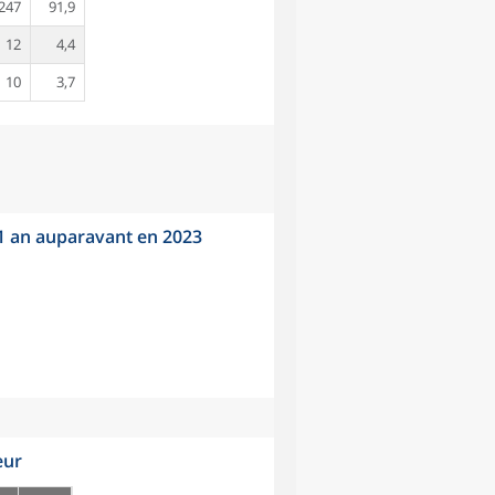
247
91,9
12
4,4
10
3,7
 1 an auparavant en 2023
eur