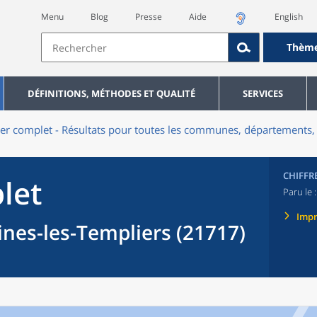
Menu
Blog
Presse
Aide
English
Thèm
DÉFINITIONS, MÉTHODES ET QUALITÉ
SERVICES
er complet - Résultats pour toutes les communes, départements, 
CHIFFR
let
Paru le 
Imp
es-les-Templiers (21717)