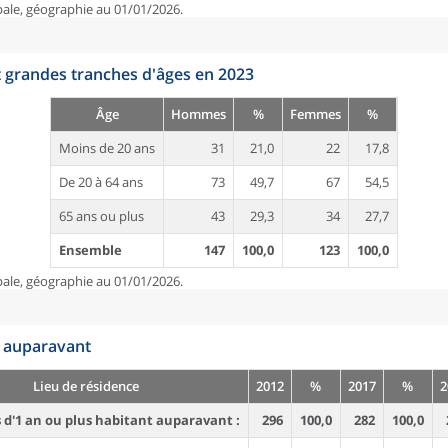
pale, géographie au 01/01/2026.
t grandes tranches d'âges en 2023
Âge
Hommes
%
Femmes
%
Moins de 20 ans
31
21,0
22
17,8
De 20 à 64 ans
73
49,7
67
54,5
65 ans ou plus
43
29,3
34
27,7
Ensemble
147
100,0
123
100,0
pale, géographie au 01/01/2026.
n auparavant
Lieu de résidence
2012
%
2017
%
2
d'1 an ou plus habitant auparavant :
296
100,0
282
100,0