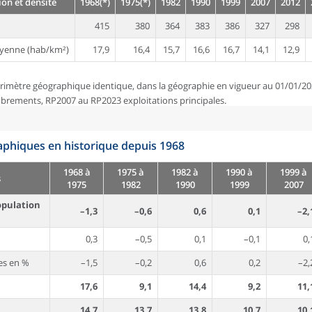
on et densité
1968(*)
1975(*)
1982
1990
1999
2007
2012
415
380
364
383
386
327
298
yenne (hab/km²)
17,9
16,4
15,7
16,6
16,7
14,1
12,9
rimètre géographique identique, dans la géographie en vigueur au 01/01/20
brements, RP2007 au RP2023 exploitations principales.
phiques en historique depuis 1968
1968 à
1975 à
1982 à
1990 à
1999 à
s
1975
1982
1990
1999
2007
opulation
–1,3
–0,6
0,6
0,1
–2,
0,3
–0,5
0,1
–0,1
0,
es en %
–1,5
–0,2
0,6
0,2
–2,
17,6
9,1
14,4
9,2
11,
14,7
13,7
13,8
10,7
10,