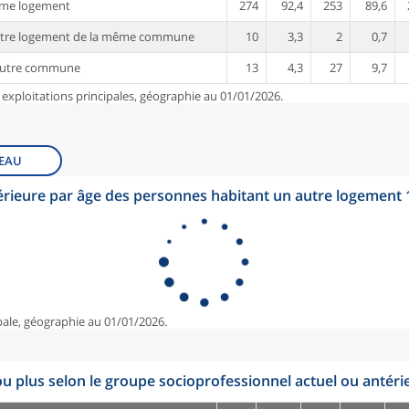
ême logement
274
92,4
253
89,6
utre logement de la même commune
10
3,3
2
0,7
autre commune
13
4,3
27
9,7
 exploitations principales, géographie au 01/01/2026.
EAU
érieure par âge des personnes habitant un autre logement
pale, géographie au 01/01/2026.
u plus selon le groupe socioprofessionnel actuel ou antéri