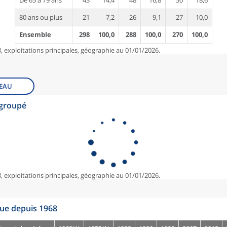
De 65 à 79 ans
43
14,4
48
16,8
50
18,6
80 ans ou plus
21
7,2
26
9,1
27
10,0
Ensemble
298
100,0
288
100,0
270
100,0
, exploitations principales, géographie au 01/01/2026.
EAU
egroupé
, exploitations principales, géographie au 01/01/2026.
que depuis 1968