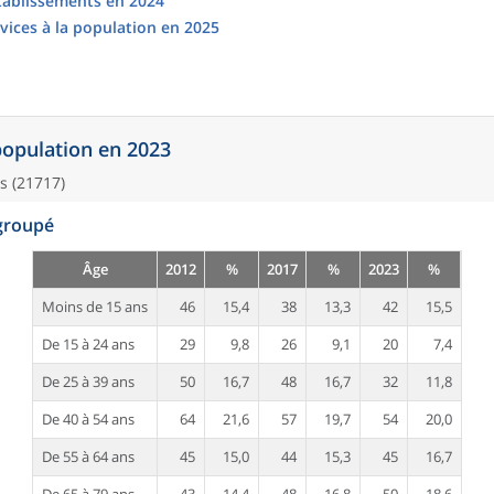
établissements en 2024
vices à la population en 2025
 population en 2023
s (21717)
egroupé
Âge
2012
%
2017
%
2023
%
Moins de 15 ans
46
15,4
38
13,3
42
15,5
De 15 à 24 ans
29
9,8
26
9,1
20
7,4
De 25 à 39 ans
50
16,7
48
16,7
32
11,8
De 40 à 54 ans
64
21,6
57
19,7
54
20,0
De 55 à 64 ans
45
15,0
44
15,3
45
16,7