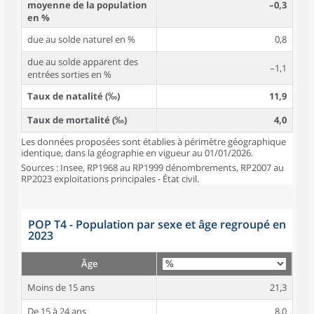
moyenne de la population
–0,3
en %
due au solde naturel en %
0,8
due au solde apparent des
–1,1
entrées sorties en %
Taux de natalité (‰)
11,9
Taux de mortalité (‰)
4,0
Les données proposées sont établies à périmètre géographique
identique, dans la géographie en vigueur au 01/01/2026.
Sources : Insee, RP1968 au RP1999 dénombrements, RP2007 au
RP2023 exploitations principales - État civil.
POP T4 - Population par sexe et âge regroupé en
2023
Âge
Moins de 15 ans
21,3
De 15 à 24 ans
8,0