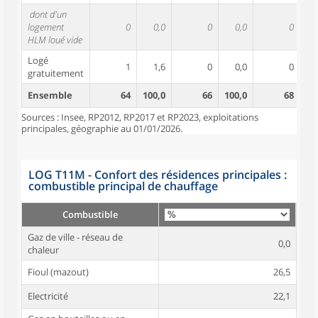
dont d'un
logement
0
0,0
0
0,0
0
HLM loué vide
Logé
1
1,6
0
0,0
0
gratuitement
Ensemble
64
100,0
66
100,0
68
10
Sources : Insee, RP2012, RP2017 et RP2023, exploitations
principales, géographie au 01/01/2026.
LOG T11M - Confort des résidences principales :
combustible principal de chauffage
Combustible
Gaz de ville - réseau de
0,0
chaleur
Fioul (mazout)
26,5
Electricité
22,1