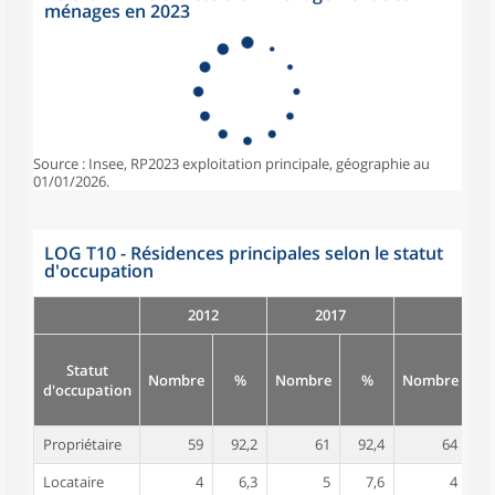
ménages en 2023
Source : Insee, RP2023 exploitation principale, géographie au
01/01/2026.
LOG T10 - Résidences principales selon le statut
d'occupation
2012
2017
Statut
Nombre
%
Nombre
%
Nombre
d'occupation
Propriétaire
59
92,2
61
92,4
64
9
Locataire
4
6,3
5
7,6
4