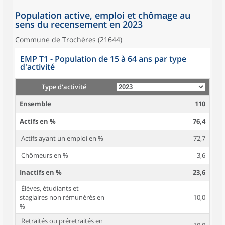
Population active, emploi et chômage au
sens du recensement en 2023
Commune de Trochères (21644)
EMP T1 - Population de 15 à 64 ans par type
d'activité
Type d'activité
Ensemble
110
Actifs en %
76,4
Actifs ayant un emploi en %
72,7
Chômeurs en %
3,6
Inactifs en %
23,6
Élèves, étudiants et
stagiaires non rémunérés en
10,0
%
Retraités ou préretraités en