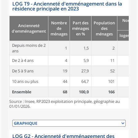
LOG T9 - Ancienneté d'emménagement dans la
résidence principale en 2023
Nombre
Nombre
Part des
Population
Ancienneté
pièc
de
ménages
des
d'emménagement
ménages
en %
ménages
logement
Depuis moins de 2
1
1,5
2
5,0
ans
De 2 à 4 ans
4
5,9
11
5,8
De 5 à 9 ans
19
27,9
52
5,4
10 ans ou plus
44
64,7
101
5,4
Ensemble
68
100,0
166
5,4
Source : Insee, RP2023 exploitation principale, géographie au
01/01/2026.
LOG G2 - Ancienneté d'emménagement des