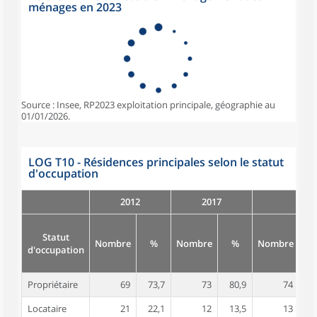
ménages en 2023
Source : Insee, RP2023 exploitation principale, géographie au
01/01/2026.
LOG T10 - Résidences principales selon le statut
d'occupation
2012
2017
Statut
Nombre
%
Nombre
%
Nombre
d'occupation
Propriétaire
69
73,7
73
80,9
74
8
Locataire
21
22,1
12
13,5
13
1