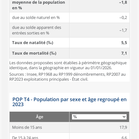
moyenne de la population
–1,8
en %
due au solde naturel en %
–0,2
due au solde apparent des
–1,7
entrées sorties en %
Taux de natalité (‰)
5,5
Taux de mortalité (‰)
7,1
Les données proposées sont établies à périmètre géographique
identique, dans la géographie en vigueur au 01/01/2026.
Sources : Insee, RP1968 au RP1999 dénombrements, RP2007 au
RP2023 exploitations principales - État civil.
POP T4 - Population par sexe et âge regroupé en
2023
Âge
Moins de 15 ans
17,9
De 15 à 24 ans
6,6