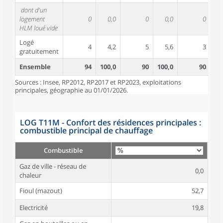
dont d'un
logement
0
0,0
0
0,0
0
HLM loué vide
Logé
4
4,2
5
5,6
3
gratuitement
Ensemble
94
100,0
90
100,0
90
10
Sources : Insee, RP2012, RP2017 et RP2023, exploitations
principales, géographie au 01/01/2026.
LOG T11M - Confort des résidences principales :
combustible principal de chauffage
Combustible
Gaz de ville - réseau de
0,0
chaleur
Fioul (mazout)
52,7
Electricité
19,8