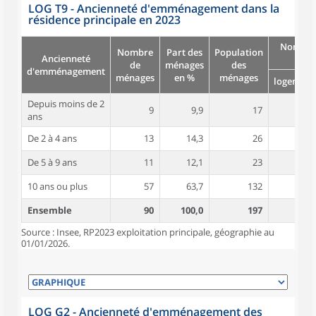
LOG T9 - Ancienneté d'emménagement dans la
résidence principale en 2023
Nombre
Nombre
Part des
Population
Ancienneté
pièc
de
ménages
des
d'emménagement
ménages
en %
ménages
logement
Depuis moins de 2
9
9,9
17
4,7
ans
De 2 à 4 ans
13
14,3
26
5,0
De 5 à 9 ans
11
12,1
23
3,5
10 ans ou plus
57
63,7
132
5,8
Ensemble
90
100,0
197
5,3
Source : Insee, RP2023 exploitation principale, géographie au
01/01/2026.
LOG G2 - Ancienneté d'emménagement des