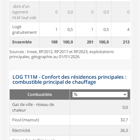
dont d'un
logement
0
0,0
0
0,0
0
HLM loué vide
Logé
1
0,5
1
0,5
4
gratuitement
Ensemble
188
100,0
201
100,0
213
10
Sources : Insee, RP2012, RP2017 et RP2023, exploitations
principales, géographie au 01/01/2026.
LOG T11M - Confort des résidences principales :
combustible principal de chauffage
Combustible
Gaz de ville - réseau de
0,0
chaleur
Fioul (mazout)
32,7
Electricité
26,3