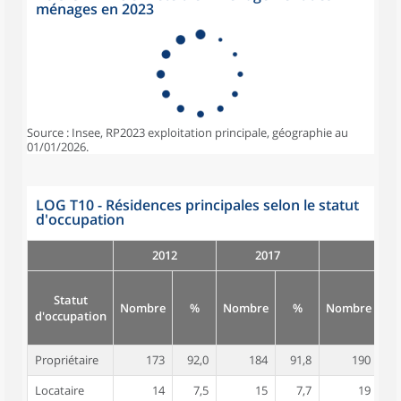
ménages en 2023
Source : Insee, RP2023 exploitation principale, géographie au
01/01/2026.
LOG T10 - Résidences principales selon le statut
d'occupation
2012
2017
Statut
Nombre
%
Nombre
%
Nombre
d'occupation
Propriétaire
173
92,0
184
91,8
190
8
Locataire
14
7,5
15
7,7
19