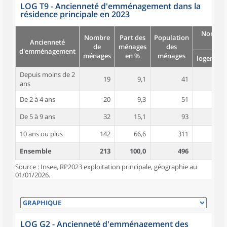
LOG T9 - Ancienneté d'emménagement dans la
résidence principale en 2023
Nombre
Nombre
Part des
Population
Ancienneté
pièc
de
ménages
des
d'emménagement
ménages
en %
ménages
logement
Depuis moins de 2
19
9,1
41
4,2
ans
De 2 à 4 ans
20
9,3
51
4,5
De 5 à 9 ans
32
15,1
93
4,9
10 ans ou plus
142
66,6
311
5,3
Ensemble
213
100,0
496
5,1
Source : Insee, RP2023 exploitation principale, géographie au
01/01/2026.
LOG G2 - Ancienneté d'emménagement des