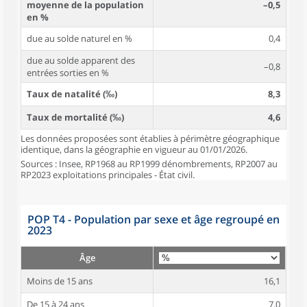
moyenne de la population
–0,5
en %
due au solde naturel en %
0,4
due au solde apparent des
–0,8
entrées sorties en %
Taux de natalité (‰)
8,3
Taux de mortalité (‰)
4,6
Les données proposées sont établies à périmètre géographique
identique, dans la géographie en vigueur au 01/01/2026.
Sources : Insee, RP1968 au RP1999 dénombrements, RP2007 au
RP2023 exploitations principales - État civil.
POP T4 - Population par sexe et âge regroupé en
2023
Âge
Moins de 15 ans
16,1
De 15 à 24 ans
7,0