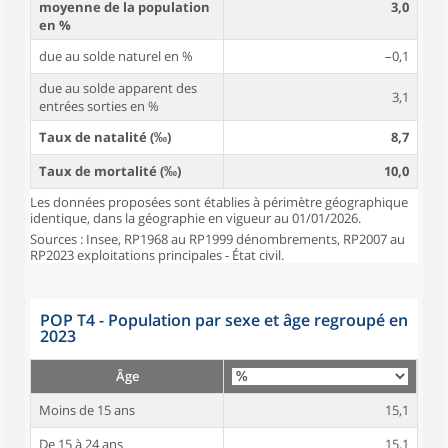
moyenne de la population
3,0
en %
due au solde naturel en %
–0,1
due au solde apparent des
3,1
entrées sorties en %
Taux de natalité (‰)
8,7
Taux de mortalité (‰)
10,0
Les données proposées sont établies à périmètre géographique
identique, dans la géographie en vigueur au 01/01/2026.
Sources : Insee, RP1968 au RP1999 dénombrements, RP2007 au
RP2023 exploitations principales - État civil.
POP T4 - Population par sexe et âge regroupé en
2023
Âge
Moins de 15 ans
15,1
De 15 à 24 ans
15,1