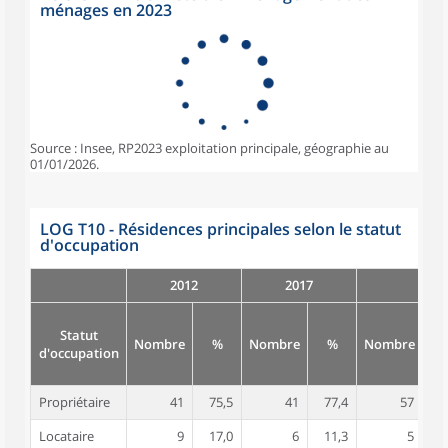
ménages en 2023
Source : Insee, RP2023 exploitation principale, géographie au
01/01/2026.
LOG T10 - Résidences principales selon le statut
d'occupation
2012
2017
Statut
Nombre
%
Nombre
%
Nombre
d'occupation
Propriétaire
41
75,5
41
77,4
57
9
Locataire
9
17,0
6
11,3
5