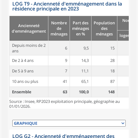
LOG T9 - Ancienneté d'emménagement dans la
résidence principale en 2023
Nombre
Nombre
Part des
Population
Ancienneté
pièc
de
ménages
des
d'emménagement
ménages
en %
ménages
logement
Depuis moins de 2
6
9,5
15
4,7
ans
De 2 à 4 ans
9
14,3
28
5,4
De 5 à 9 ans
7
11,1
18
5,7
10 ans ou plus
41
65,1
87
4,9
Ensemble
63
100,0
148
5,0
Source : Insee, RP2023 exploitation principale, géographie au
01/01/2026.
LOG G2 - Ancienneté d'emménagement des