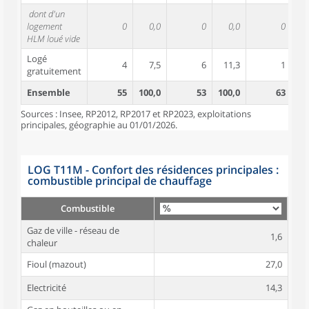
dont d'un
logement
0
0,0
0
0,0
0
HLM loué vide
Logé
4
7,5
6
11,3
1
gratuitement
Ensemble
55
100,0
53
100,0
63
10
Sources : Insee, RP2012, RP2017 et RP2023, exploitations
principales, géographie au 01/01/2026.
LOG T11M - Confort des résidences principales :
combustible principal de chauffage
Combustible
Gaz de ville - réseau de
1,6
chaleur
Fioul (mazout)
27,0
Electricité
14,3