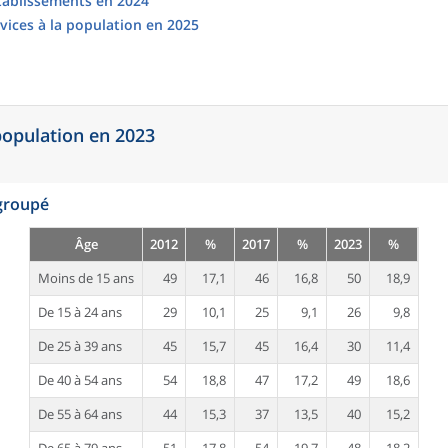
établissements en 2024
vices à la population en 2025
 population en 2023
egroupé
Âge
2012
%
2017
%
2023
%
Moins de 15 ans
49
17,1
46
16,8
50
18,9
De 15 à 24 ans
29
10,1
25
9,1
26
9,8
De 25 à 39 ans
45
15,7
45
16,4
30
11,4
De 40 à 54 ans
54
18,8
47
17,2
49
18,6
De 55 à 64 ans
44
15,3
37
13,5
40
15,2