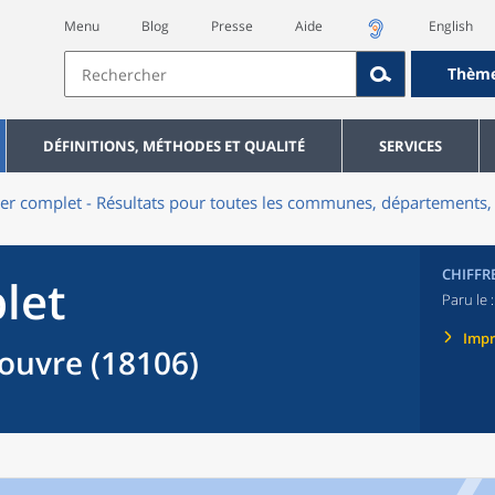
Menu
Blog
Presse
Aide
English
Thèm
DÉFINITIONS, MÉTHODES ET QUALITÉ
SERVICES
er complet - Résultats pour toutes les communes, départements, 
CHIFFR
let
Paru le 
Imp
uvre (18106)