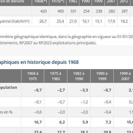
on et densité
1968(*)
1975(*)
1982
1990
1999
2007
2012
420
400
331
254
238
282
287
yenne (hab/km²)
26,7
25,4
21,0
16,1
15,1
17,9
18,2
rimètre géographique identique, dans la géographie en vigueur au 01/01/20
brements, RP2007 au RP2023 exploitations principales.
phiques en historique depuis 1968
1968 à
1975 à
1982 à
1990 à
1999 à
s
1975
1982
1990
1999
2007
opulation
–0,7
–2,7
–3,3
–0,7
2,
–0,1
–0,7
–1,2
–0,4
0,
es en %
–0,6
–2,0
–2,0
–0,4
1,
16,7
6,2
5,9
7,2
15,
17,4
12,7
18,2
10,8
13,