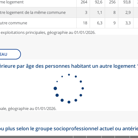
ême logement
264
92,6
256
93,8
utre logement de la même commune
3
1,1
8
2,9
autre commune
18
6,3
9
3,3
 exploitations principales, géographie au 01/01/2026.
EAU
érieure par âge des personnes habitant un autre logement
pale, géographie au 01/01/2026.
u plus selon le groupe socioprofessionnel actuel ou antéri