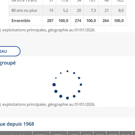
De 65 à 79 ans
51
17,8
54
19,7
48
18,2
80 ans ou plus
15
5,2
20
7,3
21
8,0
Ensemble
287
100,0
274
100,0
264
100,0
, exploitations principales, géographie au 01/01/2026.
EAU
egroupé
, exploitations principales, géographie au 01/01/2026.
que depuis 1968