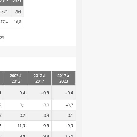
2017
2023
274
264
17,4
16,8
26.
2007 à
2012 à
2017 à
2012
2017
2023
1
0,4
–0,9
–0,6
2
0,1
0,0
–0,7
9
0,2
–0,9
0,1
6
11,3
9,9
9,3
6
9,9
9,9
16,1