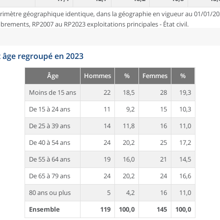
rimètre géographique identique, dans la géographie en vigueur au 01/01/20
ements, RP2007 au RP2023 exploitations principales - État civil.
t âge regroupé en 2023
Âge
Hommes
%
Femmes
%
Moins de 15 ans
22
18,5
28
19,3
De 15 à 24 ans
11
9,2
15
10,3
De 25 à 39 ans
14
11,8
16
11,0
De 40 à 54 ans
24
20,2
25
17,2
De 55 à 64 ans
19
16,0
21
14,5
De 65 à 79 ans
24
20,2
24
16,6
80 ans ou plus
5
4,2
16
11,0
Ensemble
119
100,0
145
100,0