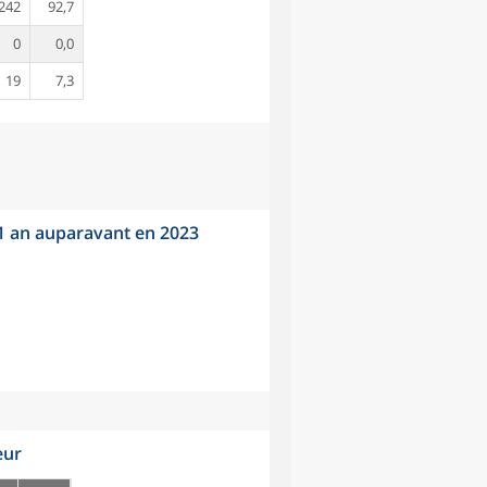
242
92,7
0
0,0
19
7,3
 1 an auparavant en 2023
eur