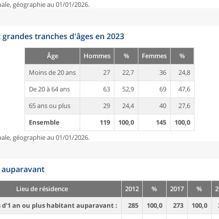
pale, géographie au 01/01/2026.
t grandes tranches d'âges en 2023
Âge
Hommes
%
Femmes
%
Moins de 20 ans
27
22,7
36
24,8
De 20 à 64 ans
63
52,9
69
47,6
65 ans ou plus
29
24,4
40
27,6
Ensemble
119
100,0
145
100,0
pale, géographie au 01/01/2026.
n auparavant
Lieu de résidence
2012
%
2017
%
2
d'1 an ou plus habitant auparavant :
285
100,0
273
100,0