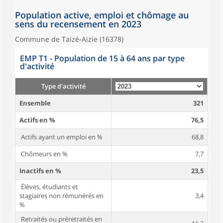
Population active, emploi et chômage au
sens du recensement en 2023
Commune de Taizé-Aizie (16378)
EMP T1 - Population de 15 à 64 ans par type
d'activité
Type d'activité
Ensemble
321
Actifs en %
76,5
Actifs ayant un emploi en %
68,8
Chômeurs en %
7,7
Inactifs en %
23,5
Élèves, étudiants et
stagiaires non rémunérés en
3,4
%
Retraités ou préretraités en