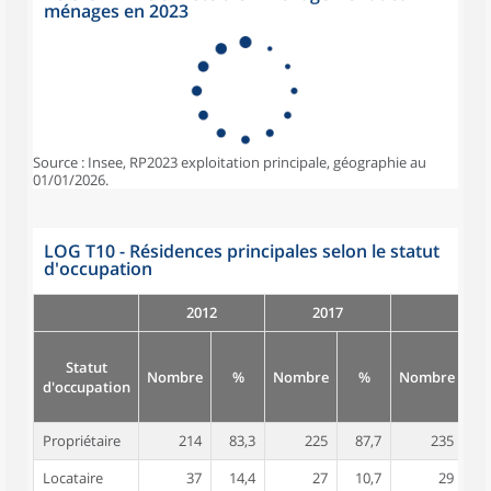
ménages en 2023
Source : Insee, RP2023 exploitation principale, géographie au
01/01/2026.
LOG T10 - Résidences principales selon le statut
d'occupation
2012
2017
Statut
Nombre
%
Nombre
%
Nombre
d'occupation
Propriétaire
214
83,3
225
87,7
235
8
Locataire
37
14,4
27
10,7
29
1