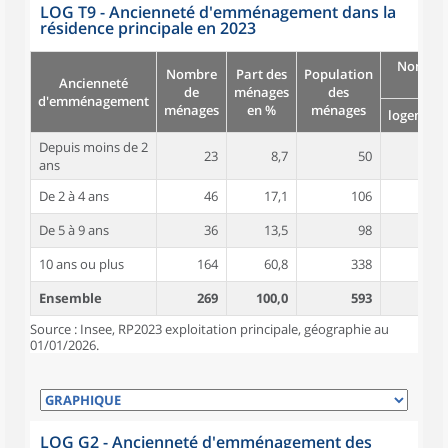
LOG T9 - Ancienneté d'emménagement dans la
résidence principale en 2023
Nombre
Nombre
Part des
Population
Ancienneté
pièc
de
ménages
des
d'emménagement
ménages
en %
ménages
logement
Depuis moins de 2
23
8,7
50
4,2
ans
De 2 à 4 ans
46
17,1
106
4,9
De 5 à 9 ans
36
13,5
98
4,7
10 ans ou plus
164
60,8
338
5,1
Ensemble
269
100,0
593
4,9
Source : Insee, RP2023 exploitation principale, géographie au
01/01/2026.
LOG G2 - Ancienneté d'emménagement des