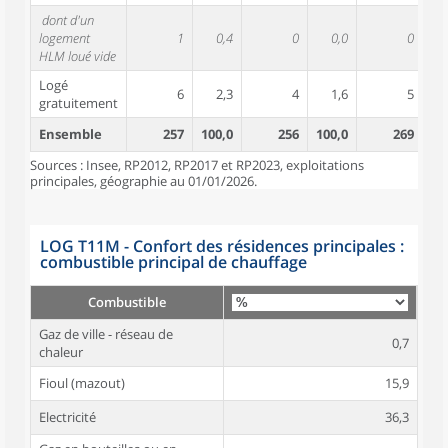
dont d'un
logement
1
0,4
0
0,0
0
HLM loué vide
Logé
6
2,3
4
1,6
5
gratuitement
Ensemble
257
100,0
256
100,0
269
10
Sources : Insee, RP2012, RP2017 et RP2023, exploitations
principales, géographie au 01/01/2026.
LOG T11M - Confort des résidences principales :
combustible principal de chauffage
Combustible
Gaz de ville - réseau de
0,7
chaleur
Fioul (mazout)
15,9
Electricité
36,3