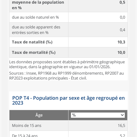
moyenne de la population
0,5
en %
due au solde naturel en %
0,0
due au solde apparent des
0,4
entrées sorties en %
Taux de natalité (‰)
10,3
Taux de mortalité (‰)
10,0
Les données proposées sont établies à périmètre géographique
identique, dans la géographie en vigueur au 01/01/2026.
Sources : Insee, RP1968 au RP1999 dénombrements, RP2007 au
RP2023 exploitations principales - État civil.
POP T4 - Population par sexe et âge regroupé en
2023
Âge
Moins de 15 ans
16,5
De 15 à 24 ans
5,2