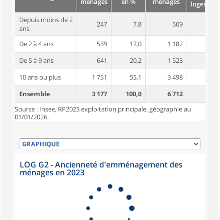
ménages
en %
ménages
logement
Depuis moins de 2
247
7,8
509
4,0
ans
De 2 à 4 ans
539
17,0
1 182
4,3
De 5 à 9 ans
641
20,2
1 523
4,4
10 ans ou plus
1 751
55,1
3 498
4,7
Ensemble
3 177
100,0
6 712
4,5
Source : Insee, RP2023 exploitation principale, géographie au
01/01/2026.
LOG G2 - Ancienneté d'emménagement des
ménages en 2023