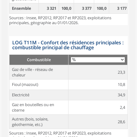
Ensemble
3 321
100,0
3 377
100,0
3 177
10
Sources : Insee, RP2012, RP2017 et RP2023, exploitations
principales, géographie au 01/01/2026.
LOG T11M - Confort des résidences principales :
combustible principal de chauffage
Combustible
Gaz de ville - réseau de
23,3
chaleur
Fioul (mazout)
10,8
Electricité
34,9
Gaz en bouteilles ou en
2,4
citerne
Autres (bois, solaire,
28,6
géothermie, etc.)
Sources : Insee, RP2012, RP2017 et RP2023, exploitations