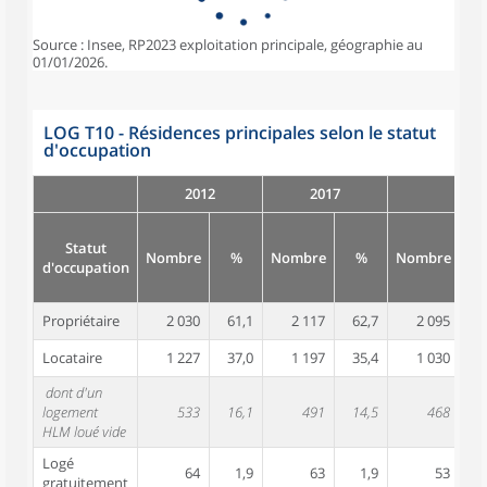
Source : Insee, RP2023 exploitation principale, géographie au
01/01/2026.
LOG T10 - Résidences principales selon le statut
d'occupation
2012
2017
Statut
Nombre
%
Nombre
%
Nombre
d'occupation
Propriétaire
2 030
61,1
2 117
62,7
2 095
6
Locataire
1 227
37,0
1 197
35,4
1 030
3
dont d'un
logement
533
16,1
491
14,5
468
1
HLM loué vide
Logé
64
1,9
63
1,9
53
gratuitement