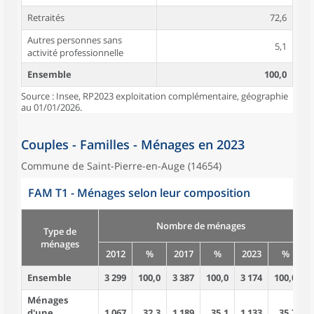
Retraités
72,6
Autres personnes sans
5,1
activité professionnelle
Ensemble
100,0
Source : Insee, RP2023 exploitation complémentaire, géographie
au 01/01/2026.
Couples - Familles - Ménages en 2023
Commune de Saint-Pierre-en-Auge (14654)
FAM T1 - Ménages selon leur composition
Nombre de ménages
Type de
ménages
2012
%
2017
%
2023
%
Ensemble
3 299
100,0
3 387
100,0
3 174
100,0
7
Ménages
d'une
1 067
32,3
1 189
35,1
1 133
35,7
1