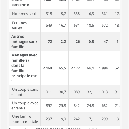
personne
Hommes seuls
518
15,7
558
16,5
561
17,7
Femmes
549
16,7
631
18,6
572
18,0
seules
Autres
ménages sans
72
2,2
26
0,8
47
1,5
famille
Ménages avec
famille(s)
dont la
2 160
65,5
2 172
64,1
1 994
62,8
6
famille
principale est
:
Un couple sans
1 011
30,7
1 089
32,1
1 013
31,9
2
enfant
Un couple avec
852
25,8
842
24,8
682
21,5
3
enfant(s)
Une famille
297
9,0
242
7,1
299
9,4
monoparentale