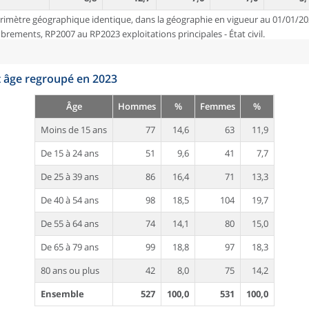
rimètre géographique identique, dans la géographie en vigueur au 01/01/20
ements, RP2007 au RP2023 exploitations principales - État civil.
t âge regroupé en 2023
Âge
Hommes
%
Femmes
%
Moins de 15 ans
77
14,6
63
11,9
De 15 à 24 ans
51
9,6
41
7,7
De 25 à 39 ans
86
16,4
71
13,3
De 40 à 54 ans
98
18,5
104
19,7
De 55 à 64 ans
74
14,1
80
15,0
De 65 à 79 ans
99
18,8
97
18,3
80 ans ou plus
42
8,0
75
14,2
Ensemble
527
100,0
531
100,0