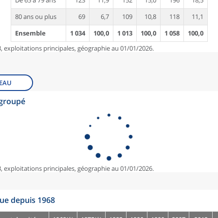
De 65 à 79 ans
123
11,9
152
15,0
196
18,5
80 ans ou plus
69
6,7
109
10,8
118
11,1
Ensemble
1 034
100,0
1 013
100,0
1 058
100,0
, exploitations principales, géographie au 01/01/2026.
EAU
egroupé
, exploitations principales, géographie au 01/01/2026.
que depuis 1968