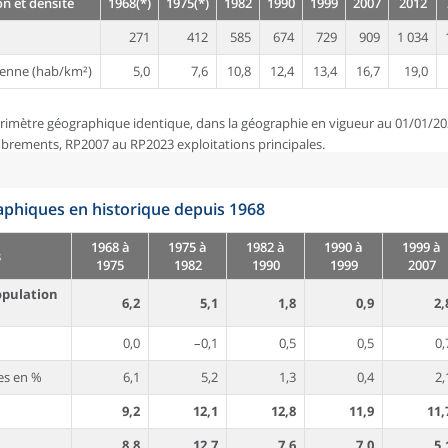
n et densité
1968(*)
1975(*)
1982
1990
1999
2007
2012
271
412
585
674
729
909
1 034
enne (hab/km²)
5,0
7,6
10,8
12,4
13,4
16,7
19,0
rimètre géographique identique, dans la géographie en vigueur au 01/01/20
brements, RP2007 au RP2023 exploitations principales.
phiques en historique depuis 1968
1968 à
1975 à
1982 à
1990 à
1999 à
s
1975
1982
1990
1999
2007
opulation
6,2
5,1
1,8
0,9
2,
0,0
–0,1
0,5
0,5
0,
es en %
6,1
5,2
1,3
0,4
2,
9,2
12,1
12,8
11,9
11,
8,8
12,7
7,6
7,0
5,