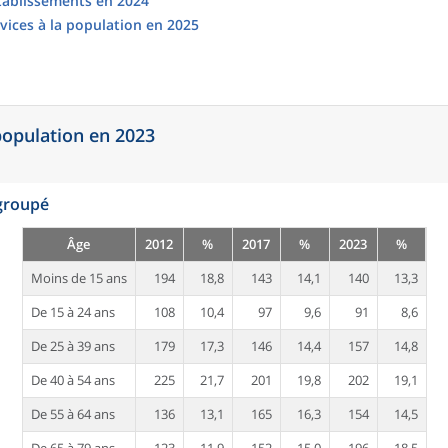
établissements en 2024
vices à la population en 2025
 population en 2023
egroupé
Âge
2012
%
2017
%
2023
%
Moins de 15 ans
194
18,8
143
14,1
140
13,3
De 15 à 24 ans
108
10,4
97
9,6
91
8,6
De 25 à 39 ans
179
17,3
146
14,4
157
14,8
De 40 à 54 ans
225
21,7
201
19,8
202
19,1
De 55 à 64 ans
136
13,1
165
16,3
154
14,5