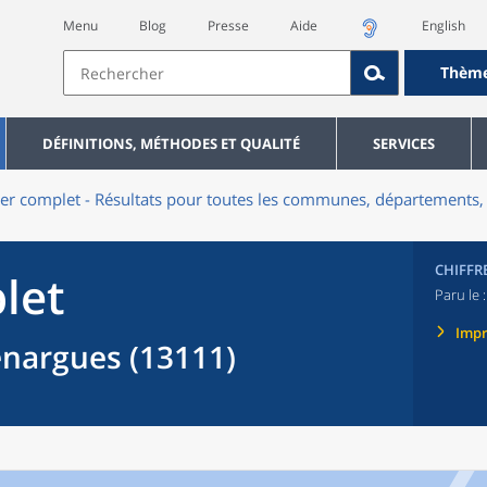
Menu
Blog
Presse
Aide
English
Thèm
DÉFINITIONS, MÉTHODES ET QUALITÉ
SERVICES
er complet - Résultats pour toutes les communes, départements, 
CHIFFR
let
Paru le 
Imp
argues (13111)