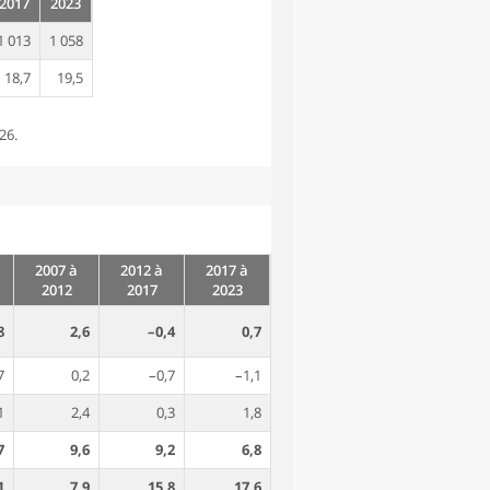
2017
2023
1 013
1 058
18,7
19,5
26.
2007 à
2012 à
2017 à
2012
2017
2023
8
2,6
–0,4
0,7
7
0,2
–0,7
–1,1
1
2,4
0,3
1,8
7
9,6
9,2
6,8
1
7,9
15,8
17,6