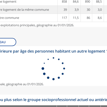
me logement
858
84,6
890
88,5
tre logement de la même commune
39
3,9
30
3,0
utre commune
117
11,5
86
8,6
 exploitations principales, géographie au 01/01/2026.
EAU
érieure par âge des personnes habitant un autre logement
pale, géographie au 01/01/2026.
u plus selon le groupe socioprofessionnel actuel ou antéri