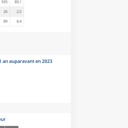
935
89,1
26
2,5
89
8,4
 1 an auparavant en 2023
eur