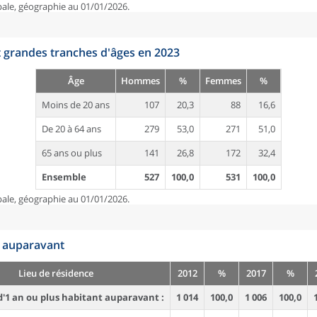
pale, géographie au 01/01/2026.
t grandes tranches d'âges en 2023
Âge
Hommes
%
Femmes
%
Moins de 20 ans
107
20,3
88
16,6
De 20 à 64 ans
279
53,0
271
51,0
65 ans ou plus
141
26,8
172
32,4
Ensemble
527
100,0
531
100,0
pale, géographie au 01/01/2026.
n auparavant
Lieu de résidence
2012
%
2017
%
'1 an ou plus habitant auparavant :
1 014
100,0
1 006
100,0