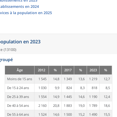
tablissements en 2025
établissements en 2024
vices à la population en 2025
 population en 2023
e (13100)
egroupé
Âge
2012
%
2017
%
2023
%
Moins de 15 ans
1 545
14,8
1 349
13,6
1 219
12,7
De 15 à 24 ans
1 030
9,9
824
8,3
818
8,5
De 25 à 39 ans
1 554
14,9
1 445
14,6
1 190
12,4
De 40 à 54 ans
2 160
20,8
1 883
19,0
1 789
18,6
De 55 à 64 ans
1 524
14,6
1 500
15,2
1 490
15,5