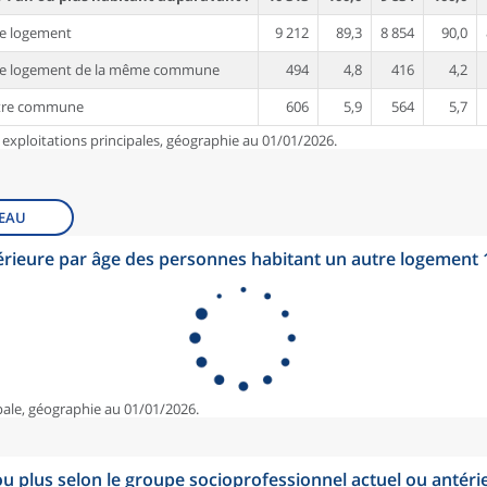
e logement
9 212
89,3
8 854
90,0
re logement de la même commune
494
4,8
416
4,2
tre commune
606
5,9
564
5,7
 exploitations principales, géographie au 01/01/2026.
EAU
érieure par âge des personnes habitant un autre logement
pale, géographie au 01/01/2026.
u plus selon le groupe socioprofessionnel actuel ou antéri