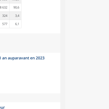
8 632
90,6
324
3,4
577
6,1
 1 an auparavant en 2023
eur