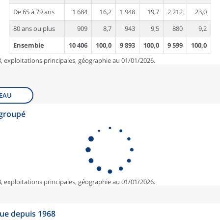
De 65 à 79 ans
1 684
16,2
1 948
19,7
2 212
23,0
80 ans ou plus
909
8,7
943
9,5
880
9,2
Ensemble
10 406
100,0
9 893
100,0
9 599
100,0
, exploitations principales, géographie au 01/01/2026.
EAU
egroupé
, exploitations principales, géographie au 01/01/2026.
que depuis 1968