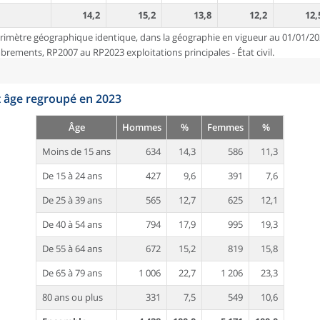
14,2
15,2
13,8
12,2
12,
rimètre géographique identique, dans la géographie en vigueur au 01/01/20
ements, RP2007 au RP2023 exploitations principales - État civil.
t âge regroupé en 2023
Âge
Hommes
%
Femmes
%
Moins de 15 ans
634
14,3
586
11,3
De 15 à 24 ans
427
9,6
391
7,6
De 25 à 39 ans
565
12,7
625
12,1
De 40 à 54 ans
794
17,9
995
19,3
De 55 à 64 ans
672
15,2
819
15,8
De 65 à 79 ans
1 006
22,7
1 206
23,3
80 ans ou plus
331
7,5
549
10,6