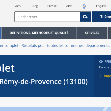
Menu
Blog
Presse
Aide
English
Thèm
DÉFINITIONS, MÉTHODES ET QUALITÉ
SERVICES
er complet - Résultats pour toutes les communes, départements, 
CHIFFR
let
Paru le 
Imp
Rémy-de-Provence (13100)