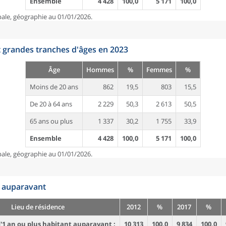
Ensemble
4 428
100,0
5 171
100,0
pale, géographie au 01/01/2026.
t grandes tranches d'âges en 2023
Âge
Hommes
%
Femmes
%
Moins de 20 ans
862
19,5
803
15,5
De 20 à 64 ans
2 229
50,3
2 613
50,5
65 ans ou plus
1 337
30,2
1 755
33,9
Ensemble
4 428
100,0
5 171
100,0
pale, géographie au 01/01/2026.
n auparavant
Lieu de résidence
2012
%
2017
%
'1 an ou plus habitant auparavant :
10 313
100,0
9 834
100,0