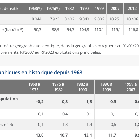
et densité
1968(*)
1975(*)
1982
1990
1999
2007
2012
8 044
7 923
8 402
9 340
9 806
10 251
10 406
ne (hab/km²)
90,3
88,9
94,3
104,8
110,1
115,1
116,8
rimètre géographique identique, dans la géographie en vigueur au 01/01/20
brements, RP2007 au RP2023 exploitations principales.
phiques en historique depuis 1968
1968 à
1975 à
1982 à
1990 à
1999 à
s
1975
1982
1990
1999
2007
opulation
–0,2
0,8
1,3
0,5
0,
–0,1
–0,4
–0,1
–0,1
–0,
es en %
–0,1
1,3
1,4
0,6
0,
13,0
10,7
13,1
11,7
9,