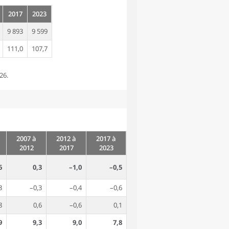
2017
2023
9 893
9 599
111,0
107,7
26.
2007 à
2012 à
2017 à
2012
2017
2023
6
0,3
–1,0
–0,5
3
–0,3
–0,4
–0,6
8
0,6
–0,6
0,1
9
9,3
9,0
7,8