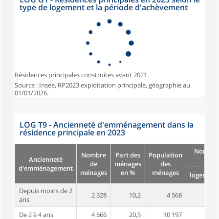
type de logement et la période d'achèvement
Résidences principales construites avant 2021.
Source : Insee, RP2023 exploitation principale, géographie au
01/01/2026.
LOG T9 - Ancienneté d'emménagement dans la
résidence principale en 2023
Nombre
Nombre
Part des
Population
Ancienneté
pièc
de
ménages
des
d'emménagement
ménages
en %
ménages
logement
Depuis moins de 2
2 328
10,2
4 568
2,9
ans
De 2 à 4 ans
4 666
20,5
10 197
3,1