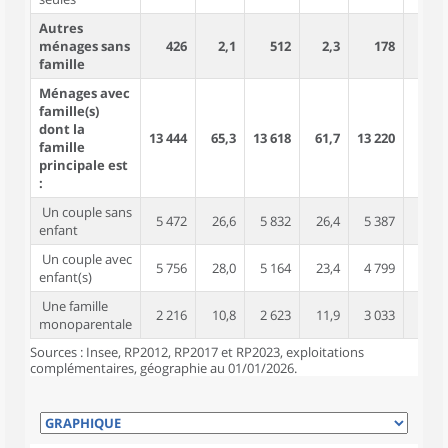
Autres
ménages sans
426
2,1
512
2,3
178
0,8
famille
Ménages avec
famille(s)
dont la
13 444
65,3
13 618
61,7
13 220
57,9
famille
principale est
:
Un couple sans
5 472
26,6
5 832
26,4
5 387
23,6
enfant
Un couple avec
5 756
28,0
5 164
23,4
4 799
21,0
enfant(s)
Une famille
2 216
10,8
2 623
11,9
3 033
13,3
monoparentale
Sources : Insee, RP2012, RP2017 et RP2023, exploitations
complémentaires, géographie au 01/01/2026.