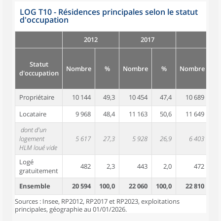
LOG T10 - Résidences principales selon le statut
d'occupation
2012
2017
Statut
Nombre
%
Nombre
%
Nombre
d'occupation
Propriétaire
10 144
49,3
10 454
47,4
10 689
4
Locataire
9 968
48,4
11 163
50,6
11 649
5
dont d'un
logement
5 617
27,3
5 928
26,9
6 403
2
HLM loué vide
Logé
482
2,3
443
2,0
472
gratuitement
Ensemble
20 594
100,0
22 060
100,0
22 810
10
Sources : Insee, RP2012, RP2017 et RP2023, exploitations
principales, géographie au 01/01/2026.