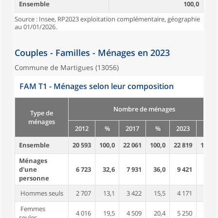
Ensemble
100,0
Source : Insee, RP2023 exploitation complémentaire, géographie
au 01/01/2026.
Couples - Familles - Ménages en 2023
Commune de Martigues (13056)
FAM T1 - Ménages selon leur composition
Nombre de ménages
Type de
ménages
2012
%
2017
%
2023
%
Ensemble
20 593
100,0
22 061
100,0
22 819
100,0
Ménages
d'une
6 723
32,6
7 931
36,0
9 421
41,3
personne
Hommes seuls
2 707
13,1
3 422
15,5
4 171
18,3
Femmes
4 016
19,5
4 509
20,4
5 250
23,0
seules