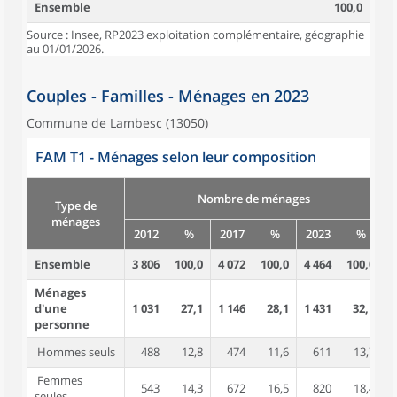
Ensemble
100,0
Source : Insee, RP2023 exploitation complémentaire, géographie
au 01/01/2026.
Couples - Familles - Ménages en 2023
Commune de Lambesc (13050)
FAM T1 - Ménages selon leur composition
Nombre de ménages
Type de
ménages
2012
%
2017
%
2023
%
Ensemble
3 806
100,0
4 072
100,0
4 464
100,0
9
Ménages
d'une
1 031
27,1
1 146
28,1
1 431
32,1
1
personne
Hommes seuls
488
12,8
474
11,6
611
13,7
Femmes
543
14,3
672
16,5
820
18,4
seules