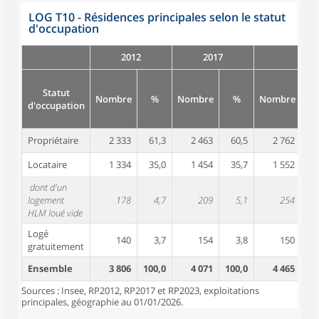
LOG T10 - Résidences principales selon le statut
d'occupation
2012
2017
Statut
Nombre
%
Nombre
%
Nombre
d'occupation
Propriétaire
2 333
61,3
2 463
60,5
2 762
6
Locataire
1 334
35,0
1 454
35,7
1 552
3
dont d'un
logement
178
4,7
209
5,1
254
HLM loué vide
Logé
140
3,7
154
3,8
150
gratuitement
Ensemble
3 806
100,0
4 071
100,0
4 465
10
Sources : Insee, RP2012, RP2017 et RP2023, exploitations
principales, géographie au 01/01/2026.