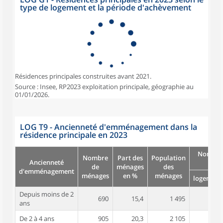
type de logement et la période d'achèvement
Résidences principales construites avant 2021.
Source : Insee, RP2023 exploitation principale, géographie au
01/01/2026.
LOG T9 - Ancienneté d'emménagement dans la
résidence principale en 2023
Nombre
Nombre
Part des
Population
Ancienneté
pièc
de
ménages
des
d'emménagement
ménages
en %
ménages
logement
Depuis moins de 2
690
15,4
1 495
3,2
ans
De 2 à 4 ans
905
20,3
2 105
3,7