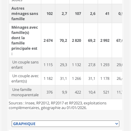
Autres
ménages sans
102
2,7
107
2,6
41
0,9
famille
Ménages avec
famille(s)
dont la
2 674
70,2
2 820
69,2
2 992
67,0
7
famille
principale est
:
Un couple sans
1 115
29,3
1 132
27,8
1 293
29,0
2
enfant
Un couple avec
1 182
31,1
1 266
31,1
1 178
26,4
4
enfant(s)
Une famille
376
9,9
422
10,4
521
11,7
monoparentale
Sources : Insee, RP2012, RP2017 et RP2023, exploitations
complémentaires, géographie au 01/01/2026.