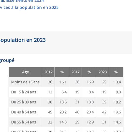
établissements en 2024
vices à la population en 2025
 population en 2023
egroupé
Âge
2012
%
2017
%
2023
%
Moins de 15 ans
36
16,1
38
16,9
29
13,4
De 15 à 24 ans
12
5,4
19
8,4
19
8,8
De 25 à 39 ans
30
13,5
31
13,8
39
18,2
De 40 à 54 ans
45
20,2
46
20,4
42
19,6
De 55 à 64 ans
32
14,3
29
12,9
31
14,6