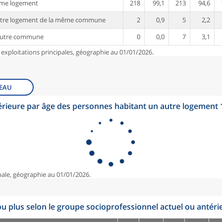
ême logement
218
99,1
213
94,6
utre logement de la même commune
2
0,9
5
2,2
autre commune
0
0,0
7
3,1
 exploitations principales, géographie au 01/01/2026.
EAU
érieure par âge des personnes habitant un autre logement
pale, géographie au 01/01/2026.
u plus selon le groupe socioprofessionnel actuel ou antéri