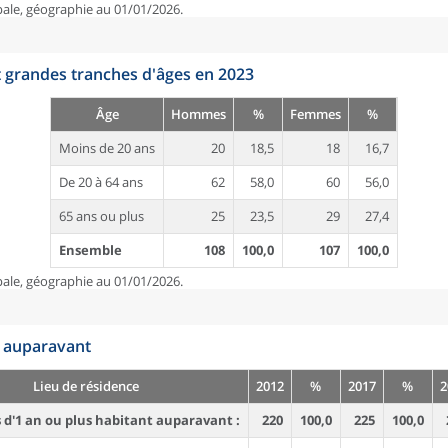
pale, géographie au 01/01/2026.
t grandes tranches d'âges en 2023
Âge
Hommes
%
Femmes
%
Moins de 20 ans
20
18,5
18
16,7
De 20 à 64 ans
62
58,0
60
56,0
65 ans ou plus
25
23,5
29
27,4
Ensemble
108
100,0
107
100,0
pale, géographie au 01/01/2026.
n auparavant
Lieu de résidence
2012
%
2017
%
2
d'1 an ou plus habitant auparavant :
220
100,0
225
100,0