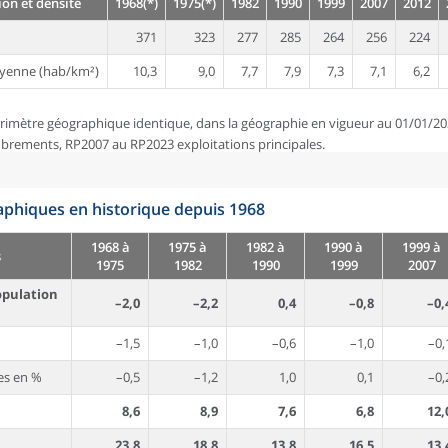
on et densité
1968(*)
1975(*)
1982
1990
1999
2007
2012
371
323
277
285
264
256
224
yenne (hab/km²)
10,3
9,0
7,7
7,9
7,3
7,1
6,2
rimètre géographique identique, dans la géographie en vigueur au 01/01/20
brements, RP2007 au RP2023 exploitations principales.
phiques en historique depuis 1968
1968 à
1975 à
1982 à
1990 à
1999 à
s
1975
1982
1990
1999
2007
opulation
–2,0
–2,2
0,4
–0,8
–0,
–1,5
–1,0
–0,6
–1,0
–0,
es en %
–0,5
–1,2
1,0
0,1
–0,
8,6
8,9
7,6
6,8
12,
23,8
18,8
13,8
16,5
13,