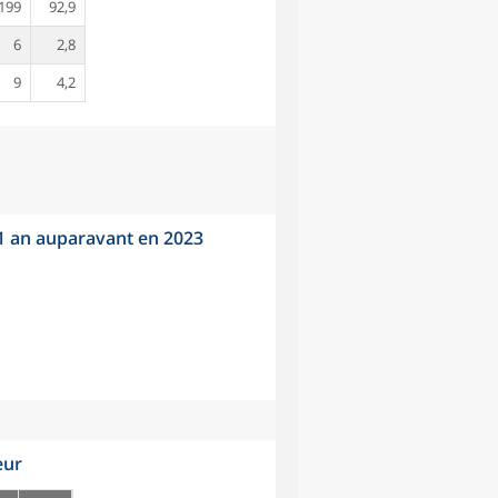
199
92,9
6
2,8
9
4,2
 1 an auparavant en 2023
eur