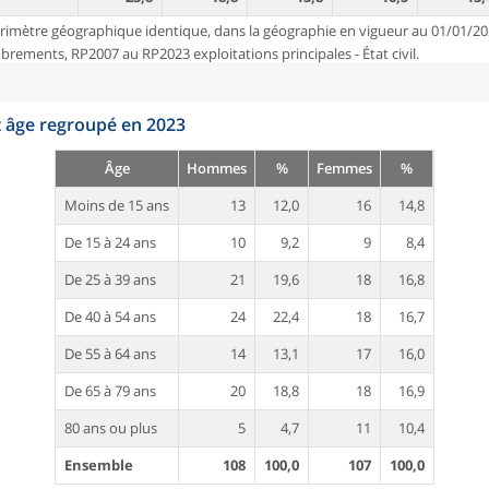
rimètre géographique identique, dans la géographie en vigueur au 01/01/20
ements, RP2007 au RP2023 exploitations principales - État civil.
t âge regroupé en 2023
Âge
Hommes
%
Femmes
%
Moins de 15 ans
13
12,0
16
14,8
De 15 à 24 ans
10
9,2
9
8,4
De 25 à 39 ans
21
19,6
18
16,8
De 40 à 54 ans
24
22,4
18
16,7
De 55 à 64 ans
14
13,1
17
16,0
De 65 à 79 ans
20
18,8
18
16,9
80 ans ou plus
5
4,7
11
10,4
Ensemble
108
100,0
107
100,0