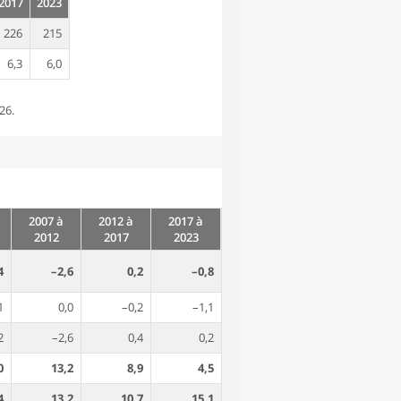
2017
2023
226
215
6,3
6,0
26.
2007 à
2012 à
2017 à
2012
2017
2023
4
–2,6
0,2
–0,8
1
0,0
–0,2
–1,1
2
–2,6
0,4
0,2
0
13,2
8,9
4,5
4
13,2
10,7
15,1