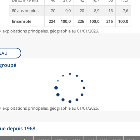
De 65 à 79 ans
48
21,5
42
18,7
38
17,9
80 ans ou plus
20
9,0
20
8,9
16
7,6
Ensemble
224
100,0
226
100,0
215
100,0
, exploitations principales, géographie au 01/01/2026.
EAU
egroupé
, exploitations principales, géographie au 01/01/2026.
que depuis 1968