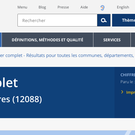
Menu
Blog
Presse
Aide
English
Thèm
DÉFINITIONS, MÉTHODES ET QUALITÉ
SERVICES
er complet - Résultats pour toutes les communes, départements, 
CHIFFR
let
Paru le 
Imp
es (12088)