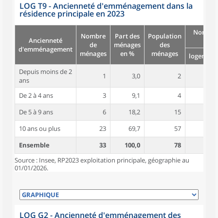
LOG T9 - Ancienneté d'emménagement dans la
résidence principale en 2023
Nombre
Nombre
Part des
Population
Ancienneté
pièc
de
ménages
des
d'emménagement
ménages
en %
ménages
logement
Depuis moins de 2
1
3,0
2
3,0
ans
De 2 à 4 ans
3
9,1
4
6,7
De 5 à 9 ans
6
18,2
15
4,5
10 ans ou plus
23
69,7
57
6,0
Ensemble
33
100,0
78
5,7
Source : Insee, RP2023 exploitation principale, géographie au
01/01/2026.
LOG G2 - Ancienneté d'emménagement des