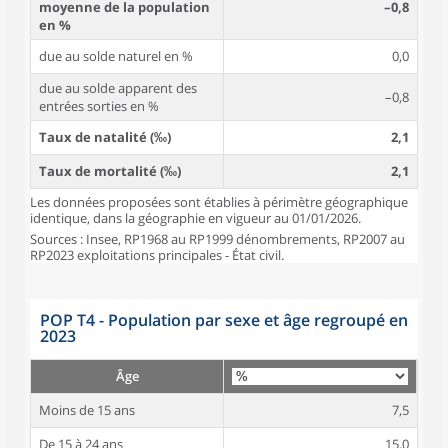
moyenne de la population
–0,8
en %
due au solde naturel en %
0,0
due au solde apparent des
–0,8
entrées sorties en %
Taux de natalité (‰)
2,1
Taux de mortalité (‰)
2,1
Les données proposées sont établies à périmètre géographique
identique, dans la géographie en vigueur au 01/01/2026.
Sources : Insee, RP1968 au RP1999 dénombrements, RP2007 au
RP2023 exploitations principales - État civil.
POP T4 - Population par sexe et âge regroupé en
2023
Âge
Moins de 15 ans
7,5
De 15 à 24 ans
15,0