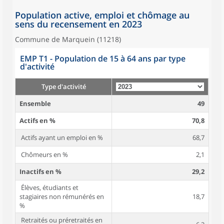
Population active, emploi et chômage au
sens du recensement en 2023
Commune de Marquein (11218)
EMP T1 - Population de 15 à 64 ans par type
d'activité
Type d'activité
Ensemble
49
Actifs en %
70,8
Actifs ayant un emploi en %
68,7
Chômeurs en %
2,1
Inactifs en %
29,2
Élèves, étudiants et
stagiaires non rémunérés en
18,7
%
Retraités ou préretraités en