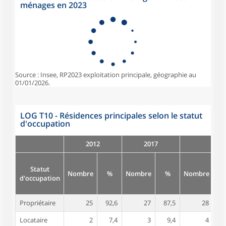
ménages en 2023
Source : Insee, RP2023 exploitation principale, géographie au
01/01/2026.
LOG T10 - Résidences principales selon le statut
d'occupation
2012
2017
Statut
Nombre
%
Nombre
%
Nombre
d'occupation
Propriétaire
25
92,6
27
87,5
28
8
Locataire
2
7,4
3
9,4
4
1