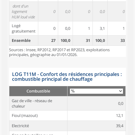
dont d'un
logement
0
0,0
0
0,0
0
HLM loué vide
Logé
0
0,0
1
3,1
1
gratuitement
Ensemble
27
100,0
31
100,0
33
10
Sources : Insee, RP2012, RP2017 et RP2023, exploitations
principales, géographie au 01/01/2026.
LOG T11M - Confort des résidences principales :
combustible principal de chauffage
Combustible
Gaz de ville - réseau de
0,0
chaleur
Fioul (mazout)
12,1
Electricité
39,4