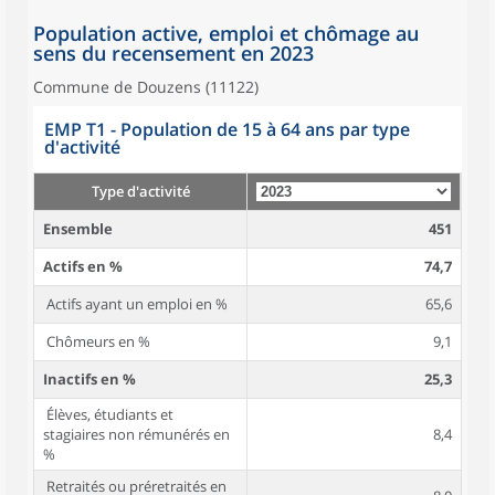
Population active, emploi et chômage au
sens du recensement en 2023
Commune de Douzens (11122)
EMP T1 - Population de 15 à 64 ans par type
d'activité
Type d'activité
Ensemble
451
Actifs en %
74,7
Actifs ayant un emploi en %
65,6
Chômeurs en %
9,1
Inactifs en %
25,3
Élèves, étudiants et
stagiaires non rémunérés en
8,4
%
Retraités ou préretraités en