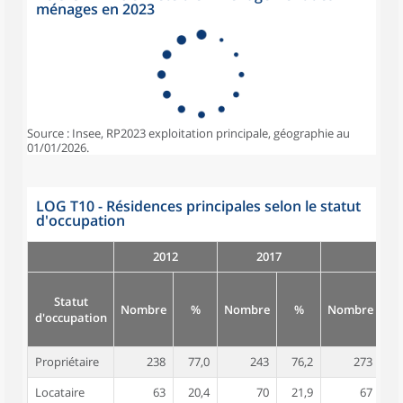
ménages en 2023
Source : Insee, RP2023 exploitation principale, géographie au
01/01/2026.
LOG T10 - Résidences principales selon le statut
d'occupation
2012
2017
Statut
Nombre
%
Nombre
%
Nombre
d'occupation
Propriétaire
238
77,0
243
76,2
273
7
Locataire
63
20,4
70
21,9
67
1