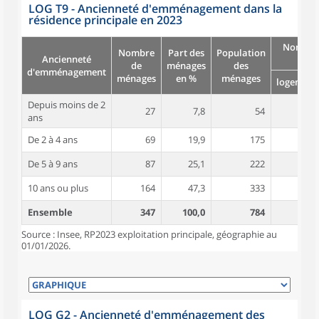
LOG T9 - Ancienneté d'emménagement dans la
résidence principale en 2023
Nombre
Nombre
Part des
Population
Ancienneté
pièc
de
ménages
des
d'emménagement
ménages
en %
ménages
logement
Depuis moins de 2
27
7,8
54
4,3
ans
De 2 à 4 ans
69
19,9
175
4,2
De 5 à 9 ans
87
25,1
222
4,6
10 ans ou plus
164
47,3
333
5,1
Ensemble
347
100,0
784
4,7
Source : Insee, RP2023 exploitation principale, géographie au
01/01/2026.
LOG G2 - Ancienneté d'emménagement des