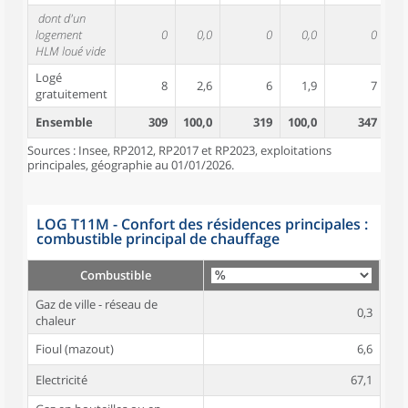
dont d'un
logement
0
0,0
0
0,0
0
HLM loué vide
Logé
8
2,6
6
1,9
7
gratuitement
Ensemble
309
100,0
319
100,0
347
10
Sources : Insee, RP2012, RP2017 et RP2023, exploitations
principales, géographie au 01/01/2026.
LOG T11M - Confort des résidences principales :
combustible principal de chauffage
Combustible
Gaz de ville - réseau de
0,3
chaleur
Fioul (mazout)
6,6
Electricité
67,1