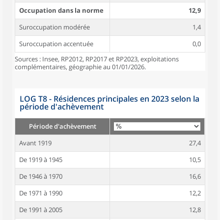
Occupation dans la norme
12,9
Suroccupation modérée
1,4
Suroccupation accentuée
0,0
Sources : Insee, RP2012, RP2017 et RP2023, exploitations
complémentaires, géographie au 01/01/2026.
LOG T8 - Résidences principales en 2023 selon la
période d'achèvement
Période d'achèvement
Avant 1919
27,4
De 1919 à 1945
10,5
De 1946 à 1970
16,6
De 1971 à 1990
12,2
De 1991 à 2005
12,8