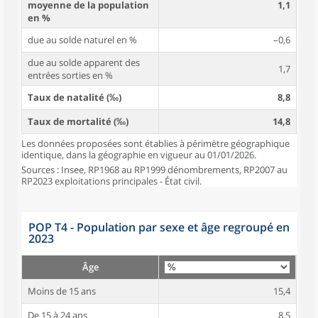
moyenne de la population
1,1
en %
due au solde naturel en %
–0,6
due au solde apparent des
1,7
entrées sorties en %
Taux de natalité (‰)
8,8
Taux de mortalité (‰)
14,8
Les données proposées sont établies à périmètre géographique
identique, dans la géographie en vigueur au 01/01/2026.
Sources : Insee, RP1968 au RP1999 dénombrements, RP2007 au
RP2023 exploitations principales - État civil.
POP T4 - Population par sexe et âge regroupé en
2023
Âge
Moins de 15 ans
15,4
De 15 à 24 ans
8,5