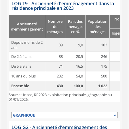
LOG T9 - Ancienneté d'emménagement dans la
résidence principale en 2023
Nombre
Nombre
Part des
Population
Ancienneté
pièc
de
ménages
des
d'emménagement
ménages
en %
ménages
logement
Depuis moins de 2
39
9,0
102
4,5
ans
De 2 à 4 ans
88
20,5
246
4,4
De 5 à 9 ans
71
16,5
175
4,5
10 ans ou plus
232
54,0
500
5,1
Ensemble
430
100,0
1 022
4,8
Source : Insee, RP2023 exploitation principale, géographie au
01/01/2026.
LOG G2 - Ancienneté d'emménagement des