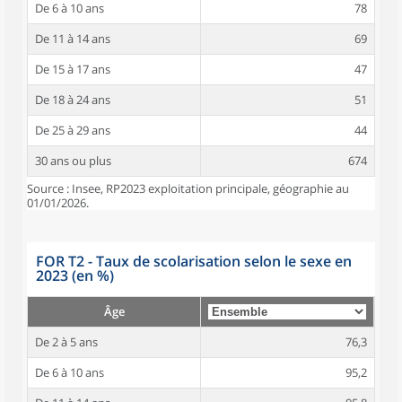
De 6 à 10 ans
78
De 11 à 14 ans
69
De 15 à 17 ans
47
De 18 à 24 ans
51
De 25 à 29 ans
44
30 ans ou plus
674
Source : Insee, RP2023 exploitation principale, géographie au
01/01/2026.
FOR T2 - Taux de scolarisation selon le sexe en
2023 (en %)
Âge
De 2 à 5 ans
76,3
De 6 à 10 ans
95,2