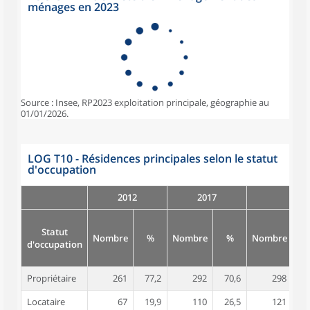
ménages en 2023
Source : Insee, RP2023 exploitation principale, géographie au
01/01/2026.
LOG T10 - Résidences principales selon le statut
d'occupation
2012
2017
Statut
Nombre
%
Nombre
%
Nombre
d'occupation
Propriétaire
261
77,2
292
70,6
298
6
Locataire
67
19,9
110
26,5
121
2