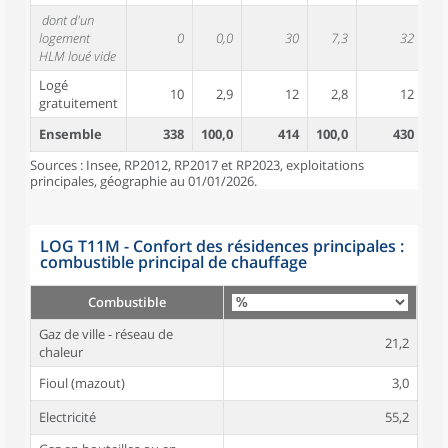
dont d'un
logement
0
0,0
30
7,3
32
HLM loué vide
Logé
10
2,9
12
2,8
12
gratuitement
Ensemble
338
100,0
414
100,0
430
10
Sources : Insee, RP2012, RP2017 et RP2023, exploitations
principales, géographie au 01/01/2026.
LOG T11M - Confort des résidences principales :
combustible principal de chauffage
Combustible
Gaz de ville - réseau de
21,2
chaleur
Fioul (mazout)
3,0
Electricité
55,2