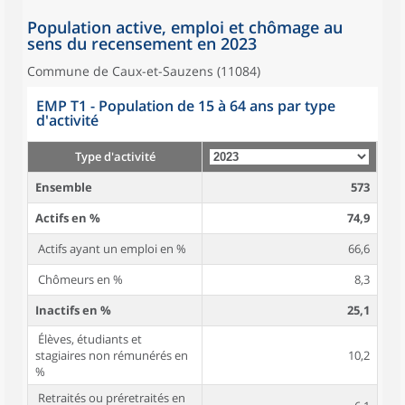
Population active, emploi et chômage au
sens du recensement en 2023
Commune de Caux-et-Sauzens (11084)
EMP T1 - Population de 15 à 64 ans par type
d'activité
Type d'activité
Ensemble
573
Actifs en %
74,9
Actifs ayant un emploi en %
66,6
Chômeurs en %
8,3
Inactifs en %
25,1
Élèves, étudiants et
stagiaires non rémunérés en
10,2
%
Retraités ou préretraités en