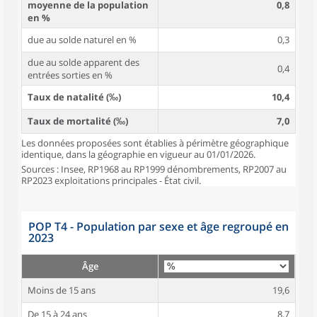
moyenne de la population
0,8
en %
due au solde naturel en %
0,3
due au solde apparent des
0,4
entrées sorties en %
Taux de natalité (‰)
10,4
Taux de mortalité (‰)
7,0
Les données proposées sont établies à périmètre géographique
identique, dans la géographie en vigueur au 01/01/2026.
Sources : Insee, RP1968 au RP1999 dénombrements, RP2007 au
RP2023 exploitations principales - État civil.
POP T4 - Population par sexe et âge regroupé en
2023
Âge
Moins de 15 ans
19,6
De 15 à 24 ans
8,7