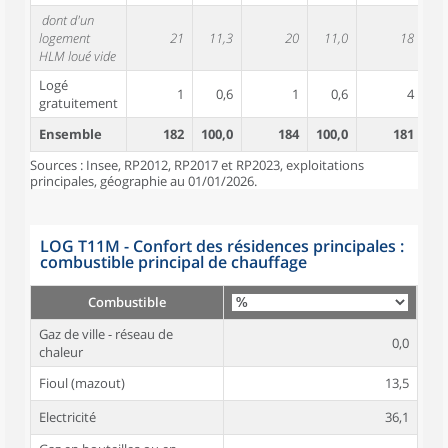
dont d'un
logement
21
11,3
20
11,0
18
1
HLM loué vide
Logé
1
0,6
1
0,6
4
gratuitement
Ensemble
182
100,0
184
100,0
181
10
Sources : Insee, RP2012, RP2017 et RP2023, exploitations
principales, géographie au 01/01/2026.
LOG T11M - Confort des résidences principales :
combustible principal de chauffage
Combustible
Gaz de ville - réseau de
0,0
chaleur
Fioul (mazout)
13,5
Electricité
36,1