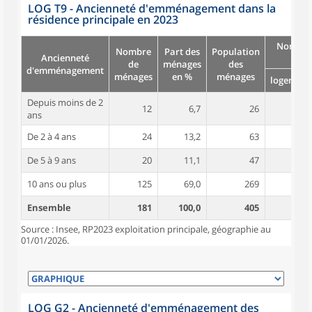
LOG T9 - Ancienneté d'emménagement dans la
résidence principale en 2023
Nombre
Nombre
Part des
Population
Ancienneté
pièc
de
ménages
des
d'emménagement
ménages
en %
ménages
logement
Depuis moins de 2
12
6,7
26
4,2
ans
De 2 à 4 ans
24
13,2
63
4,8
De 5 à 9 ans
20
11,1
47
5,0
10 ans ou plus
125
69,0
269
4,9
Ensemble
181
100,0
405
4,9
Source : Insee, RP2023 exploitation principale, géographie au
01/01/2026.
LOG G2 - Ancienneté d'emménagement des