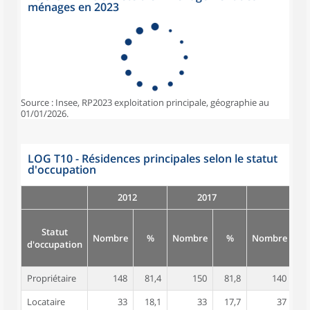
ménages en 2023
Source : Insee, RP2023 exploitation principale, géographie au
01/01/2026.
LOG T10 - Résidences principales selon le statut
d'occupation
2012
2017
Statut
Nombre
%
Nombre
%
Nombre
d'occupation
Propriétaire
148
81,4
150
81,8
140
7
Locataire
33
18,1
33
17,7
37
2