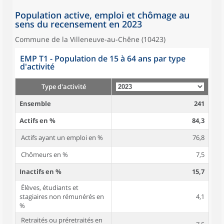
Population active, emploi et chômage au
sens du recensement en 2023
Commune de la Villeneuve-au-Chêne (10423)
EMP T1 - Population de 15 à 64 ans par type
d'activité
Type d'activité
Ensemble
241
Actifs en %
84,3
Actifs ayant un emploi en %
76,8
Chômeurs en %
7,5
Inactifs en %
15,7
Élèves, étudiants et
stagiaires non rémunérés en
4,1
%
Retraités ou préretraités en