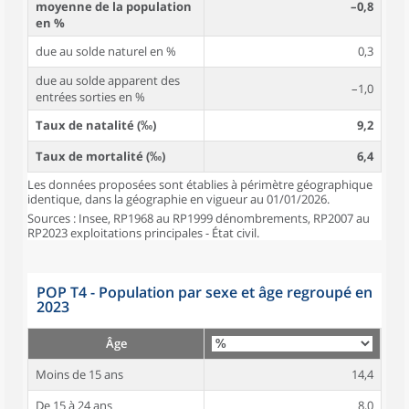
moyenne de la population
–0,8
en %
due au solde naturel en %
0,3
due au solde apparent des
–1,0
entrées sorties en %
Taux de natalité (‰)
9,2
Taux de mortalité (‰)
6,4
Les données proposées sont établies à périmètre géographique
identique, dans la géographie en vigueur au 01/01/2026.
Sources : Insee, RP1968 au RP1999 dénombrements, RP2007 au
RP2023 exploitations principales - État civil.
POP T4 - Population par sexe et âge regroupé en
2023
Âge
Moins de 15 ans
14,4
De 15 à 24 ans
8,0