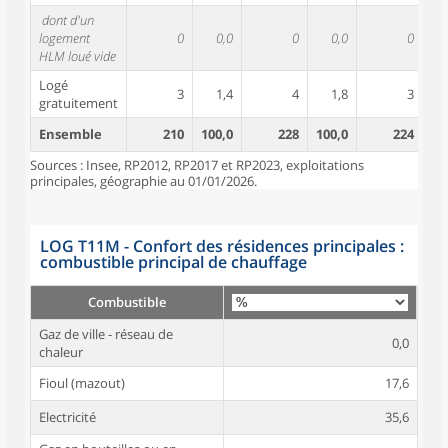
dont d'un
logement
0
0,0
0
0,0
0
HLM loué vide
Logé
3
1,4
4
1,8
3
gratuitement
Ensemble
210
100,0
228
100,0
224
10
Sources : Insee, RP2012, RP2017 et RP2023, exploitations
principales, géographie au 01/01/2026.
LOG T11M - Confort des résidences principales :
combustible principal de chauffage
Combustible
Gaz de ville - réseau de
0,0
chaleur
Fioul (mazout)
17,6
Electricité
35,6