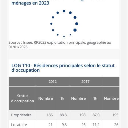
ménages en 2023
Source : Insee, RP2023 exploitation principale, géographie au
01/01/2026.
LOG T10 - Résidences principales selon le statut
d'occupation
2012
2017
Statut
Nombre
%
Nombre
%
Nombre
d'occupation
Propriétaire
186
88,8
198
87,0
195
8
Locataire
21
9,8
26
11,2
26
1