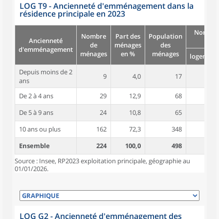
LOG T9 - Ancienneté d'emménagement dans la
résidence principale en 2023
Nombre
Nombre
Part des
Population
Ancienneté
pièc
de
ménages
des
d'emménagement
ménages
en %
ménages
logement
Depuis moins de 2
9
4,0
17
4,8
ans
De 2 à 4 ans
29
12,9
68
4,4
De 5 à 9 ans
24
10,8
65
5,3
10 ans ou plus
162
72,3
348
5,4
Ensemble
224
100,0
498
5,3
Source : Insee, RP2023 exploitation principale, géographie au
01/01/2026.
LOG G2 - Ancienneté d'emménagement des