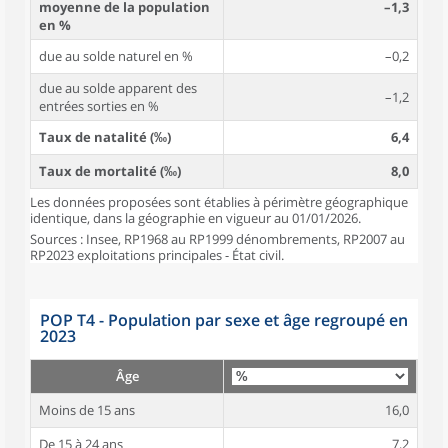
moyenne de la population
–1,3
en %
due au solde naturel en %
–0,2
due au solde apparent des
–1,2
entrées sorties en %
Taux de natalité (‰)
6,4
Taux de mortalité (‰)
8,0
Les données proposées sont établies à périmètre géographique
identique, dans la géographie en vigueur au 01/01/2026.
Sources : Insee, RP1968 au RP1999 dénombrements, RP2007 au
RP2023 exploitations principales - État civil.
POP T4 - Population par sexe et âge regroupé en
2023
Âge
Moins de 15 ans
16,0
De 15 à 24 ans
7,2