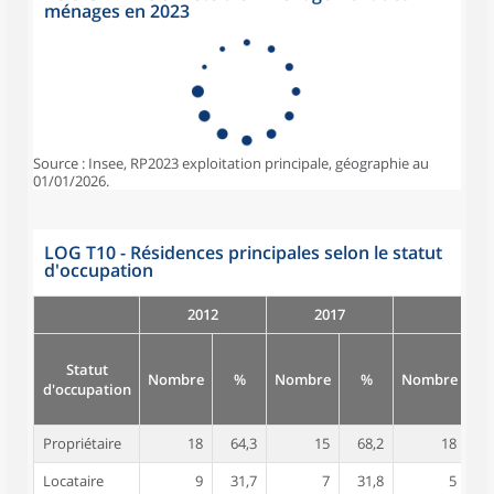
ménages en 2023
Source : Insee, RP2023 exploitation principale, géographie au
01/01/2026.
LOG T10 - Résidences principales selon le statut
d'occupation
2012
2017
Statut
Nombre
%
Nombre
%
Nombre
d'occupation
Propriétaire
18
64,3
15
68,2
18
7
Locataire
9
31,7
7
31,8
5
2