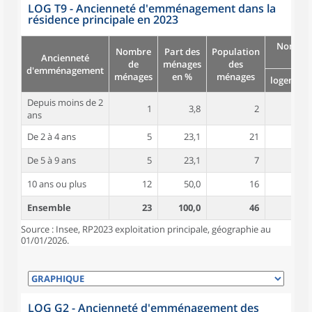
LOG T9 - Ancienneté d'emménagement dans la
résidence principale en 2023
Nombre
Nombre
Part des
Population
Ancienneté
pièc
de
ménages
des
d'emménagement
ménages
en %
ménages
logement
Depuis moins de 2
1
3,8
2
4,0
ans
De 2 à 4 ans
5
23,1
21
5,8
De 5 à 9 ans
5
23,1
7
4,7
10 ans ou plus
12
50,0
16
4,3
Ensemble
23
100,0
46
4,7
Source : Insee, RP2023 exploitation principale, géographie au
01/01/2026.
LOG G2 - Ancienneté d'emménagement des