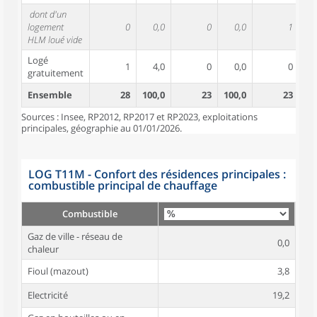
dont d'un
logement
0
0,0
0
0,0
1
HLM loué vide
Logé
1
4,0
0
0,0
0
gratuitement
Ensemble
28
100,0
23
100,0
23
10
Sources : Insee, RP2012, RP2017 et RP2023, exploitations
principales, géographie au 01/01/2026.
LOG T11M - Confort des résidences principales :
combustible principal de chauffage
Combustible
Gaz de ville - réseau de
0,0
chaleur
Fioul (mazout)
3,8
Electricité
19,2