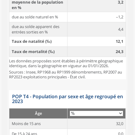
moyenne de la population
3,2
en %
due au solde naturel en %
–1,2
due au solde apparent des
4,4
entrées sorties en %
Taux de natalité (‰)
12,1
Taux de mortalité (‰)
24,3
Les données proposées sont établies à périmètre géographique
identique, dans la géographie en vigueur au 01/01/2026.
Sources : Insee, RP1968 au RP1999 dénombrements, RP2007 au
RP2023 exploitations principales - État civil.
POP T4 - Population par sexe et âge regroupé en
2023
Âge
Moins de 15 ans
32,0
De 15 à 24 ans
0,0