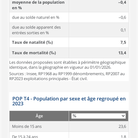
moyenne de la population
–0,4
en %
due au solde naturel en %
–0,6
due au solde apparent des
0,1
entrées sorties en %
Taux de natalité (‰)
7,5
Taux de mortalité (‰)
13,4
Les données proposées sont établies à périmètre géographique
identique, dans la géographie en vigueur au 01/01/2026.
Sources : Insee, RP1968 au RP1999 dénombrements, RP2007 au
RP2023 exploitations principales - État civil.
POP T4 - Population par sexe et âge regroupé en
2023
Âge
Moins de 15 ans
23,6
De 15 à 24 ans
1,8