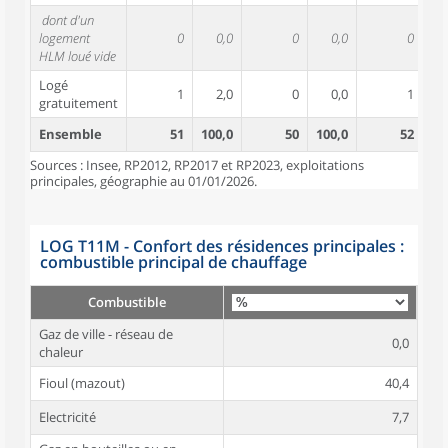
dont d'un
logement
0
0,0
0
0,0
0
HLM loué vide
Logé
1
2,0
0
0,0
1
gratuitement
Ensemble
51
100,0
50
100,0
52
10
Sources : Insee, RP2012, RP2017 et RP2023, exploitations
principales, géographie au 01/01/2026.
LOG T11M - Confort des résidences principales :
combustible principal de chauffage
Combustible
Gaz de ville - réseau de
0,0
chaleur
Fioul (mazout)
40,4
Electricité
7,7