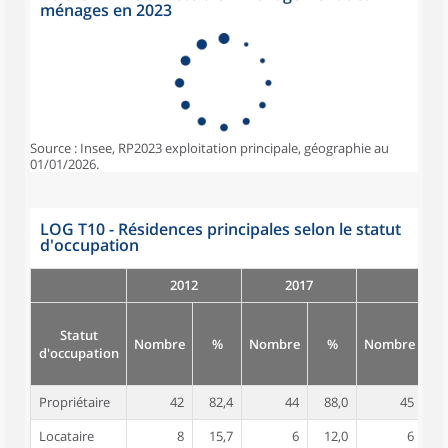
ménages en 2023
Source : Insee, RP2023 exploitation principale, géographie au
01/01/2026.
LOG T10 - Résidences principales selon le statut
d'occupation
2012
2017
Statut
Nombre
%
Nombre
%
Nombre
d'occupation
Propriétaire
42
82,4
44
88,0
45
8
Locataire
8
15,7
6
12,0
6
1