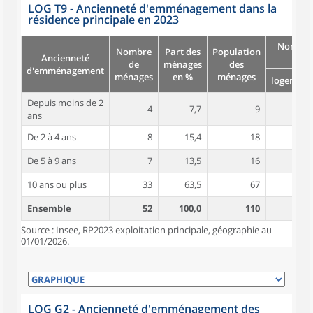
LOG T9 - Ancienneté d'emménagement dans la
résidence principale en 2023
Nombre
Nombre
Part des
Population
Ancienneté
pièc
de
ménages
des
d'emménagement
ménages
en %
ménages
logement
Depuis moins de 2
4
7,7
9
3,8
ans
De 2 à 4 ans
8
15,4
18
6,0
De 5 à 9 ans
7
13,5
16
5,3
10 ans ou plus
33
63,5
67
5,8
Ensemble
52
100,0
110
5,6
Source : Insee, RP2023 exploitation principale, géographie au
01/01/2026.
LOG G2 - Ancienneté d'emménagement des