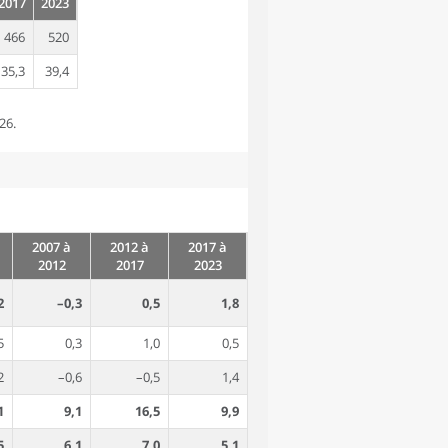
2017
2023
466
520
35,3
39,4
26.
2007 à
2012 à
2017 à
2012
2017
2023
2
–0,3
0,5
1,8
5
0,3
1,0
0,5
2
–0,6
–0,5
1,4
1
9,1
16,5
9,9
5
6,1
7,0
5,1