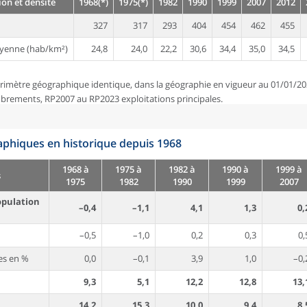
on et densité
1968(*)
1975(*)
1982
1990
1999
2007
2012
327
317
293
404
454
462
455
yenne (hab/km²)
24,8
24,0
22,2
30,6
34,4
35,0
34,5
rimètre géographique identique, dans la géographie en vigueur au 01/01/20
brements, RP2007 au RP2023 exploitations principales.
phiques en historique depuis 1968
1968 à
1975 à
1982 à
1990 à
1999 à
s
1975
1982
1990
1999
2007
opulation
–0,4
–1,1
4,1
1,3
0,
–0,5
–1,0
0,2
0,3
0,
es en %
0,0
–0,1
3,9
1,0
–0,
9,3
5,1
12,2
12,8
13,
14,2
15,3
10,0
9,4
8,