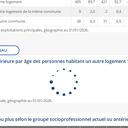
ême logement
405
89,7
421
92,7
utre logement de la même commune
9
2,0
2
0,4
autre commune
38
8,3
31
6,9
 exploitations principales, géographie au 01/01/2026.
EAU
érieure par âge des personnes habitant un autre logement
pale, géographie au 01/01/2026.
u plus selon le groupe socioprofessionnel actuel ou antéri