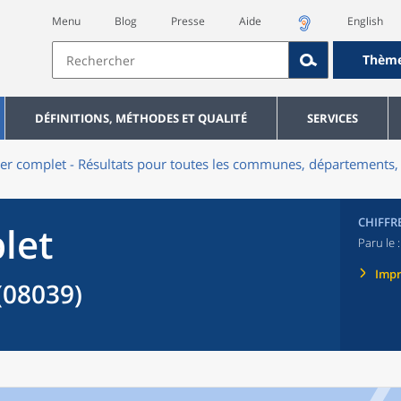
Menu
Blog
Presse
Aide
English
Thèm
DÉFINITIONS, MÉTHODES ET QUALITÉ
SERVICES
er complet - Résultats pour toutes les communes, départements, 
CHIFFR
let
Paru le 
Imp
08039)