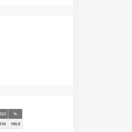
023
%
510
100,0