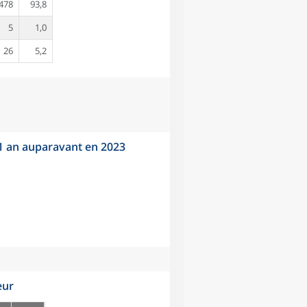
478
93,8
5
1,0
26
5,2
 1 an auparavant en 2023
eur