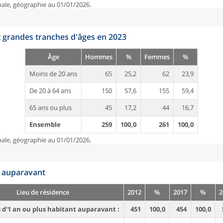
pale, géographie au 01/01/2026.
t grandes tranches d'âges en 2023
Âge
Hommes
%
Femmes
%
Moins de 20 ans
65
25,2
62
23,9
De 20 à 64 ans
150
57,6
155
59,4
65 ans ou plus
45
17,2
44
16,7
Ensemble
259
100,0
261
100,0
pale, géographie au 01/01/2026.
n auparavant
Lieu de résidence
2012
%
2017
%
2
d'1 an ou plus habitant auparavant :
451
100,0
454
100,0