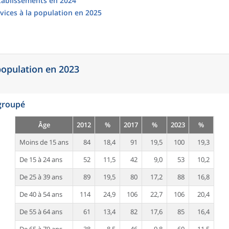
établissements en 2024
vices à la population en 2025
 population en 2023
egroupé
Âge
2012
%
2017
%
2023
%
Moins de 15 ans
84
18,4
91
19,5
100
19,3
De 15 à 24 ans
52
11,5
42
9,0
53
10,2
De 25 à 39 ans
89
19,5
80
17,2
88
16,8
De 40 à 54 ans
114
24,9
106
22,7
106
20,4
De 55 à 64 ans
61
13,4
82
17,6
85
16,4