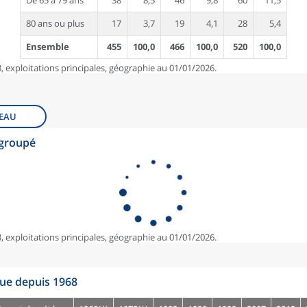
De 65 à 79 ans
38
8,5
46
9,8
60
11,5
80 ans ou plus
17
3,7
19
4,1
28
5,4
Ensemble
455
100,0
466
100,0
520
100,0
, exploitations principales, géographie au 01/01/2026.
EAU
egroupé
, exploitations principales, géographie au 01/01/2026.
que depuis 1968