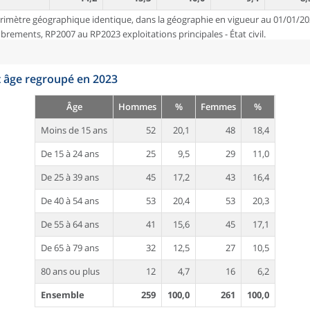
rimètre géographique identique, dans la géographie en vigueur au 01/01/20
ements, RP2007 au RP2023 exploitations principales - État civil.
t âge regroupé en 2023
Âge
Hommes
%
Femmes
%
Moins de 15 ans
52
20,1
48
18,4
De 15 à 24 ans
25
9,5
29
11,0
De 25 à 39 ans
45
17,2
43
16,4
De 40 à 54 ans
53
20,4
53
20,3
De 55 à 64 ans
41
15,6
45
17,1
De 65 à 79 ans
32
12,5
27
10,5
80 ans ou plus
12
4,7
16
6,2
Ensemble
259
100,0
261
100,0