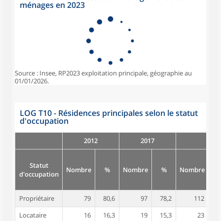
ménages en 2023
Source : Insee, RP2023 exploitation principale, géographie au
01/01/2026.
LOG T10 - Résidences principales selon le statut
d'occupation
2012
2017
Statut
Nombre
%
Nombre
%
Nombre
d'occupation
Propriétaire
79
80,6
97
78,2
112
7
Locataire
16
16,3
19
15,3
23
1