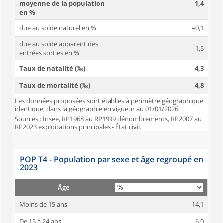
moyenne de la population
1,4
en %
due au solde naturel en %
–0,1
due au solde apparent des
1,5
entrées sorties en %
Taux de natalité (‰)
4,3
Taux de mortalité (‰)
4,8
Les données proposées sont établies à périmètre géographique
identique, dans la géographie en vigueur au 01/01/2026.
Sources : Insee, RP1968 au RP1999 dénombrements, RP2007 au
RP2023 exploitations principales - État civil.
POP T4 - Population par sexe et âge regroupé en
2023
Âge
Moins de 15 ans
14,1
De 15 à 24 ans
6,0