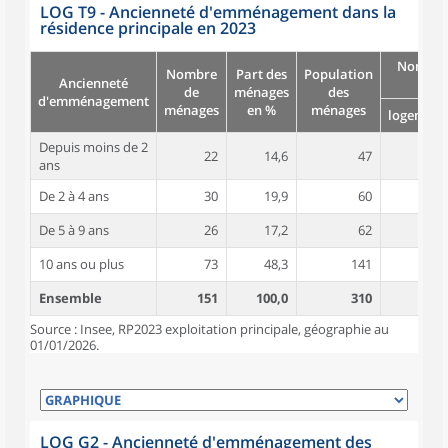
LOG T9 - Ancienneté d'emménagement dans la
résidence principale en 2023
Nombre
Nombre
Part des
Population
Ancienneté
pièc
de
ménages
des
d'emménagement
ménages
en %
ménages
logement
Depuis moins de 2
22
14,6
47
4,6
ans
De 2 à 4 ans
30
19,9
60
4,4
De 5 à 9 ans
26
17,2
62
4,0
10 ans ou plus
73
48,3
141
4,8
Ensemble
151
100,0
310
4,6
Source : Insee, RP2023 exploitation principale, géographie au
01/01/2026.
LOG G2 - Ancienneté d'emménagement des