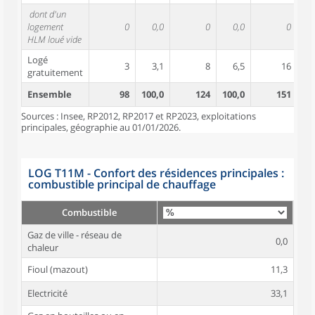
dont d'un
logement
0
0,0
0
0,0
0
HLM loué vide
Logé
3
3,1
8
6,5
16
1
gratuitement
Ensemble
98
100,0
124
100,0
151
10
Sources : Insee, RP2012, RP2017 et RP2023, exploitations
principales, géographie au 01/01/2026.
LOG T11M - Confort des résidences principales :
combustible principal de chauffage
Combustible
Gaz de ville - réseau de
0,0
chaleur
Fioul (mazout)
11,3
Electricité
33,1