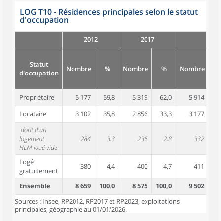
LOG T10 - Résidences principales selon le statut
d'occupation
2012
2017
Statut
Nombre
%
Nombre
%
Nombre
d'occupation
Propriétaire
5 177
59,8
5 319
62,0
5 914
6
Locataire
3 102
35,8
2 856
33,3
3 177
3
dont d'un
logement
284
3,3
236
2,8
332
HLM loué vide
Logé
380
4,4
400
4,7
411
gratuitement
Ensemble
8 659
100,0
8 575
100,0
9 502
10
Sources : Insee, RP2012, RP2017 et RP2023, exploitations
principales, géographie au 01/01/2026.