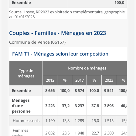
Ensemble
100,0
Source : Insee, RP2023 exploitation complémentaire, géographie
au 01/01/2026.
Couples - Familles - Ménages en 2023
Commune de Vence (06157)
FAM T1 - Ménages selon leur composition
Nombre de ménages
Type de
ménages
2012
%
2017
%
2023
%
Ensemble
8 656
100,0
8 574
100,0
9 541
100,0
1
Ménages
d'une
3 223
37,2
3 237
37,8
3 896
40,8
personne
Hommes seuls
1 190
13,8
1 289
15,0
1 515
15,9
Femmes
2 032
23,5
1 948
22,7
2 380
24,9
seules