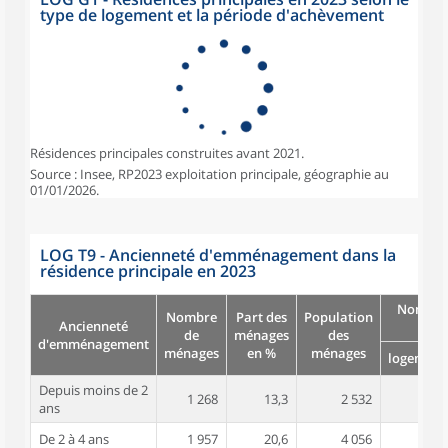
type de logement et la période d'achèvement
Résidences principales construites avant 2021.
Source : Insee, RP2023 exploitation principale, géographie au
01/01/2026.
LOG T9 - Ancienneté d'emménagement dans la
résidence principale en 2023
Nombre
Nombre
Part des
Population
Ancienneté
pièc
de
ménages
des
d'emménagement
ménages
en %
ménages
logement
Depuis moins de 2
1 268
13,3
2 532
2,8
ans
De 2 à 4 ans
1 957
20,6
4 056
3,0