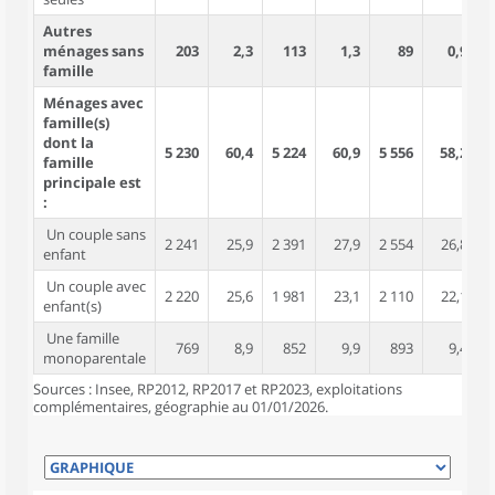
Autres
ménages sans
203
2,3
113
1,3
89
0,9
famille
Ménages avec
famille(s)
dont la
5 230
60,4
5 224
60,9
5 556
58,2
1
famille
principale est
:
Un couple sans
2 241
25,9
2 391
27,9
2 554
26,8
enfant
Un couple avec
2 220
25,6
1 981
23,1
2 110
22,1
enfant(s)
Une famille
769
8,9
852
9,9
893
9,4
monoparentale
Sources : Insee, RP2012, RP2017 et RP2023, exploitations
complémentaires, géographie au 01/01/2026.