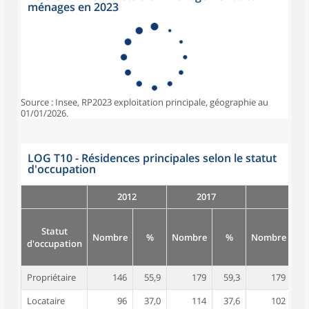
ménages en 2023
Source : Insee, RP2023 exploitation principale, géographie au
01/01/2026.
LOG T10 - Résidences principales selon le statut
d'occupation
2012
2017
Statut
Nombre
%
Nombre
%
Nombre
d'occupation
Propriétaire
146
55,9
179
59,3
179
6
Locataire
96
37,0
114
37,6
102
3