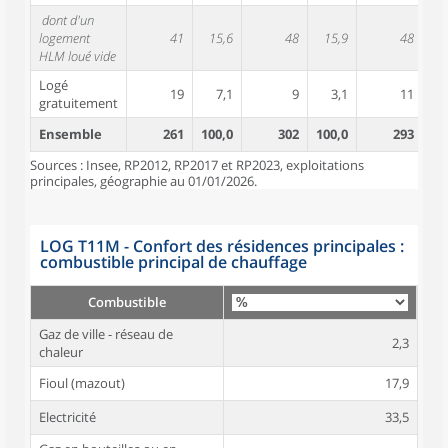
dont d'un
logement
41
15,6
48
15,9
48
1
HLM loué vide
Logé
19
7,1
9
3,1
11
gratuitement
Ensemble
261
100,0
302
100,0
293
10
Sources : Insee, RP2012, RP2017 et RP2023, exploitations
principales, géographie au 01/01/2026.
LOG T11M - Confort des résidences principales :
combustible principal de chauffage
Combustible
Gaz de ville - réseau de
2,3
chaleur
Fioul (mazout)
17,9
Electricité
33,5