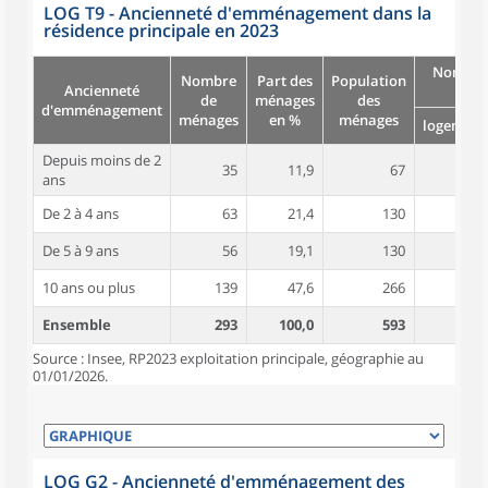
LOG T9 - Ancienneté d'emménagement dans la
résidence principale en 2023
Nombre
Nombre
Part des
Population
Ancienneté
pièc
de
ménages
des
d'emménagement
ménages
en %
ménages
logement
Depuis moins de 2
35
11,9
67
3,5
ans
De 2 à 4 ans
63
21,4
130
3,5
De 5 à 9 ans
56
19,1
130
4,5
10 ans ou plus
139
47,6
266
4,6
Ensemble
293
100,0
593
4,2
Source : Insee, RP2023 exploitation principale, géographie au
01/01/2026.
LOG G2 - Ancienneté d'emménagement des