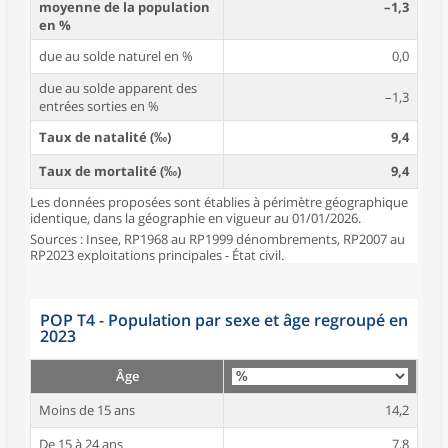
moyenne de la population
–1,3
en %
due au solde naturel en %
0,0
due au solde apparent des
–1,3
entrées sorties en %
Taux de natalité (‰)
9,4
Taux de mortalité (‰)
9,4
Les données proposées sont établies à périmètre géographique
identique, dans la géographie en vigueur au 01/01/2026.
Sources : Insee, RP1968 au RP1999 dénombrements, RP2007 au
RP2023 exploitations principales - État civil.
POP T4 - Population par sexe et âge regroupé en
2023
Âge
Moins de 15 ans
14,2
De 15 à 24 ans
7,8