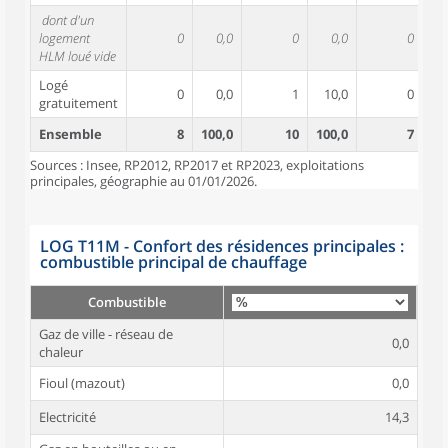
dont d'un
logement
0
0,0
0
0,0
0
HLM loué vide
Logé
0
0,0
1
10,0
0
gratuitement
Ensemble
8
100,0
10
100,0
7
10
Sources : Insee, RP2012, RP2017 et RP2023, exploitations
principales, géographie au 01/01/2026.
LOG T11M - Confort des résidences principales :
combustible principal de chauffage
Combustible
Gaz de ville - réseau de
0,0
chaleur
Fioul (mazout)
0,0
Electricité
14,3