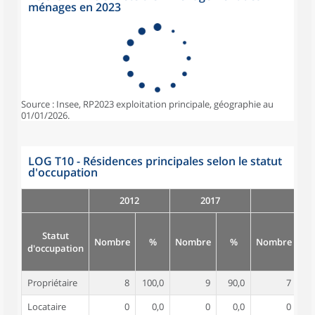
ménages en 2023
Source : Insee, RP2023 exploitation principale, géographie au
01/01/2026.
LOG T10 - Résidences principales selon le statut
d'occupation
2012
2017
Statut
Nombre
%
Nombre
%
Nombre
d'occupation
Propriétaire
8
100,0
9
90,0
7
10
Locataire
0
0,0
0
0,0
0