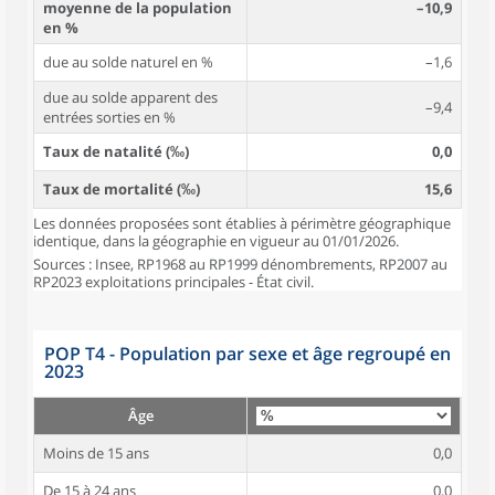
moyenne de la population
–10,9
en %
due au solde naturel en %
–1,6
due au solde apparent des
–9,4
entrées sorties en %
Taux de natalité (‰)
0,0
Taux de mortalité (‰)
15,6
Les données proposées sont établies à périmètre géographique
identique, dans la géographie en vigueur au 01/01/2026.
Sources : Insee, RP1968 au RP1999 dénombrements, RP2007 au
RP2023 exploitations principales - État civil.
POP T4 - Population par sexe et âge regroupé en
2023
Âge
Moins de 15 ans
0,0
De 15 à 24 ans
0,0