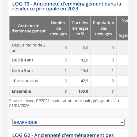
LOG T9 - Ancienneté d'emménagement dans la
résidence principale en 2023
Nombre
Nombre
Part des
Population
Ancienneté
pièc
de
ménages
des
d'emménagement
ménages
en %
ménages
logement
Depuis moins de 2
0
0,0
0
ans
De 2 à 4 ans
3
42,9
3
4,3
De 5 à 9 ans
1
14,3
1
2,0
10 ans ou plus
3
42,9
3
4,7
Ensemble
7
100,0
7
4,1
Source : Insee, RP2023 exploitation principale, géographie au
01/01/2026.
LOG G2 - Ancienneté d'emménagement des