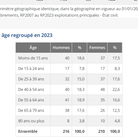
rimètre géographique identique, dans la géographie en vigueur au 01/01/20
ements, RP2007 au RP2023 exploitations principales - État civil.
t âge regroupé en 2023
Âge
Hommes
%
Femmes
%
Moins de 15 ans
40
18,6
37
17,5
De 15 à 24 ans
17
7,8
17
8,3
De 25 à 39 ans
32
15,0
37
17,6
De 40 à 54 ans
40
18,3
48
22,6
De 55 à 64 ans
41
18,9
35
16,6
De 65 à 79 ans
38
17,6
26
12,5
80 ans ou plus
8
3,8
10
4,8
Ensemble
216
100,0
210
100,0