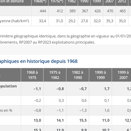
on et densité
1968(*)
1975(*)
1982
1990
1999
2007
2012
444
412
389
367
426
470
465
yenne (hab/km²)
33,4
31,0
29,2
27,6
32,0
35,3
35,0
rimètre géographique identique, dans la géographie en vigueur au 01/01/20
brements, RP2007 au RP2023 exploitations principales.
phiques en historique depuis 1968
1968 à
1975 à
1982 à
1990 à
1999 à
s
1975
1982
1990
1999
2007
opulation
–1,1
–0,8
–0,7
1,7
1,
–0,2
0,3
0,6
0,1
0,
es en %
–0,8
–1,1
–1,3
1,6
0,
13,0
14,1
15,5
11,0
12,
15,3
11,0
9,9
10,2
6,