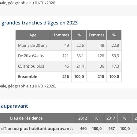
pale, géographie au 01/01/2026.
t grandes tranches d'âges en 2023
Âge
Hommes
%
Femmes
%
Moins de 20 ans
49
22,6
48
22,8
De 20 à 64 ans
121
56,1
126
59,9
65 ans ou plus
46
21,4
36
17,3
Ensemble
216
100,0
210
100,0
pale, géographie au 01/01/2026.
n auparavant
Lieu de résidence
2012
%
2017
%
2
d'1 an ou plus habitant auparavant :
460
100,0
467
100,0