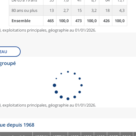
De 65 à 79 ans
35
7,6
41
8,7
64
15,1
80 ans ou plus
13
2,7
15
3,2
18
4,3
Ensemble
465
100,0
473
100,0
426
100,0
, exploitations principales, géographie au 01/01/2026.
EAU
egroupé
, exploitations principales, géographie au 01/01/2026.
que depuis 1968