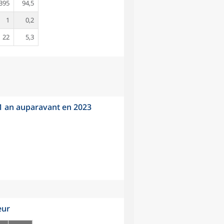
395
94,5
1
0,2
22
5,3
 1 an auparavant en 2023
eur