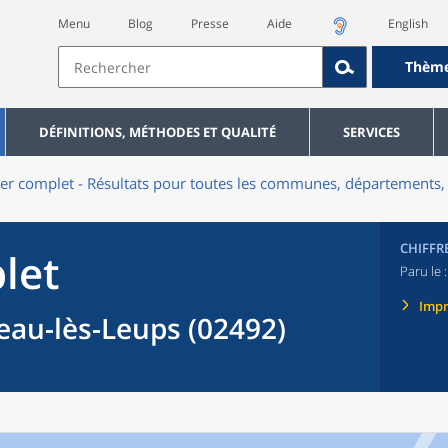
Menu
Blog
Presse
Aide
English
Thèm
DÉFINITIONS, MÉTHODES ET QUALITÉ
SERVICES
er complet - Résultats pour toutes les communes, départements, 
CHIFFR
let
Paru le 
Imp
u-lès-Leups (02492)