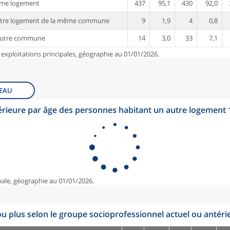
ême logement
437
95,1
430
92,0
utre logement de la même commune
9
1,9
4
0,8
autre commune
14
3,0
33
7,1
 exploitations principales, géographie au 01/01/2026.
EAU
érieure par âge des personnes habitant un autre logement
pale, géographie au 01/01/2026.
u plus selon le groupe socioprofessionnel actuel ou antéri