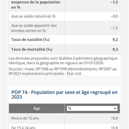
moyenne de la population
–1,5
en %
due au solde naturel en %
–0,0
due au solde apparent des
–1,5
entrées sorties en %
Taux de natalité (‰)
9,2
Taux de mortalité (‰)
9,3
Les données proposées sont établies à périmètre géographique
identique, dans la géographie en vigueur au 01/01/2026.
Sources : Insee, RP1968 au RP1999 dénombrements, RP2007 au
RP2023 exploitations principales - État civil.
POP T4 - Population par sexe et âge regroupé en
2023
Âge
Moins de 15 ans
16,9
De 15 à 24 ans
10,8