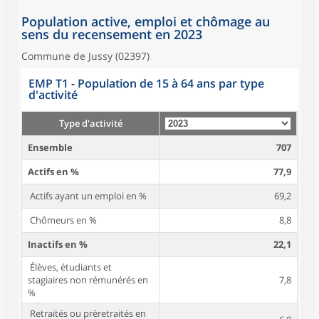
Population active, emploi et chômage au
sens du recensement en 2023
Commune de Jussy (02397)
EMP T1 - Population de 15 à 64 ans par type
d'activité
Type d'activité
Ensemble
707
Actifs en %
77,9
Actifs ayant un emploi en %
69,2
Chômeurs en %
8,8
Inactifs en %
22,1
Élèves, étudiants et
stagiaires non rémunérés en
7,8
%
Retraités ou préretraités en