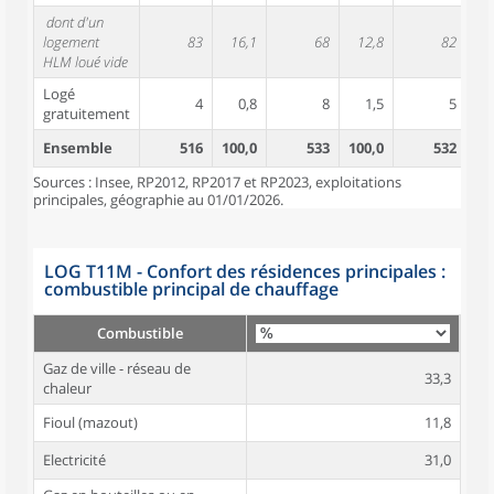
dont d'un
logement
83
16,1
68
12,8
82
1
HLM loué vide
Logé
4
0,8
8
1,5
5
gratuitement
Ensemble
516
100,0
533
100,0
532
10
Sources : Insee, RP2012, RP2017 et RP2023, exploitations
principales, géographie au 01/01/2026.
LOG T11M - Confort des résidences principales :
combustible principal de chauffage
Combustible
Gaz de ville - réseau de
33,3
chaleur
Fioul (mazout)
11,8
Electricité
31,0