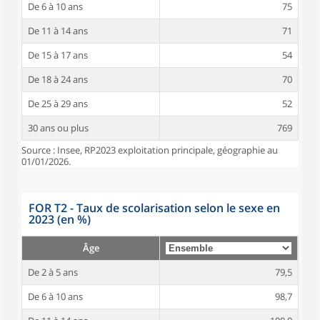
De 6 à 10 ans
75
De 11 à 14 ans
71
De 15 à 17 ans
54
De 18 à 24 ans
70
De 25 à 29 ans
52
30 ans ou plus
769
Source : Insee, RP2023 exploitation principale, géographie au
01/01/2026.
FOR T2 - Taux de scolarisation selon le sexe en
2023 (en %)
Âge
De 2 à 5 ans
79,5
De 6 à 10 ans
98,7