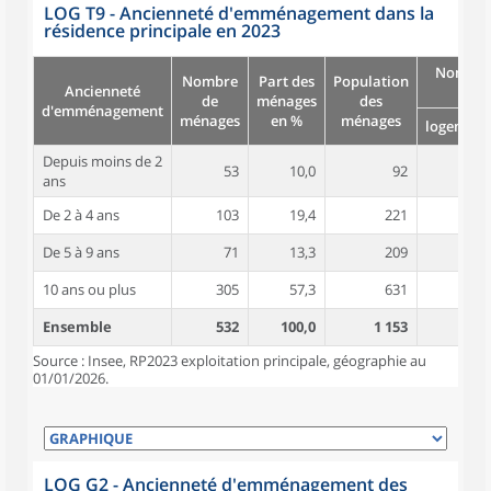
LOG T9 - Ancienneté d'emménagement dans la
résidence principale en 2023
Nombre
Nombre
Part des
Population
Ancienneté
pièc
de
ménages
des
d'emménagement
ménages
en %
ménages
logement
Depuis moins de 2
53
10,0
92
3,7
ans
De 2 à 4 ans
103
19,4
221
4,0
De 5 à 9 ans
71
13,3
209
5,0
10 ans ou plus
305
57,3
631
4,9
Ensemble
532
100,0
1 153
4,6
Source : Insee, RP2023 exploitation principale, géographie au
01/01/2026.
LOG G2 - Ancienneté d'emménagement des