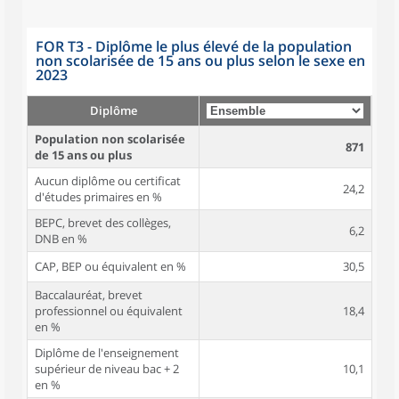
FOR T3 - Diplôme le plus élevé de la population
non scolarisée de 15 ans ou plus selon le sexe en
2023
Diplôme
Population non scolarisée
871
de 15 ans ou plus
Aucun diplôme ou certificat
24,2
d'études primaires en %
BEPC, brevet des collèges,
6,2
DNB en %
CAP, BEP ou équivalent en %
30,5
Baccalauréat, brevet
professionnel ou équivalent
18,4
en %
Diplôme de l'enseignement
supérieur de niveau bac + 2
10,1
en %