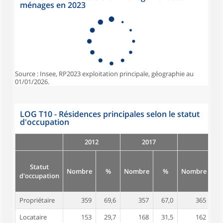
ménages en 2023
Source : Insee, RP2023 exploitation principale, géographie au
01/01/2026.
LOG T10 - Résidences principales selon le statut
d'occupation
2012
2017
Statut
Nombre
%
Nombre
%
Nombre
d'occupation
Propriétaire
359
69,6
357
67,0
365
6
Locataire
153
29,7
168
31,5
162
3