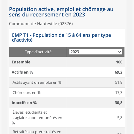
Population active, emploi et chômage au
sens du recensement en 2023
Commune de Hauteville (02376)
EMP T1 - Population de 15 à 64 ans par type
d'activité
Type d'activité
Ensemble
100
Actifs en %
69,2
Actifs ayant un emploi en %
51,9
Chômeurs en %
17,3
Inactifs en %
30,8
Élèves, étudiants et
stagiaires non rémunérés en
5,8
%
Retraités ou préretraités en