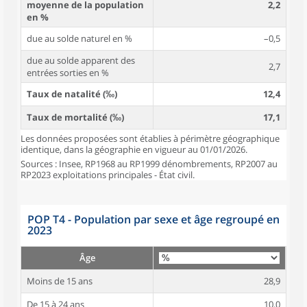
moyenne de la population
2,2
en %
due au solde naturel en %
–0,5
due au solde apparent des
2,7
entrées sorties en %
Taux de natalité (‰)
12,4
Taux de mortalité (‰)
17,1
Les données proposées sont établies à périmètre géographique
identique, dans la géographie en vigueur au 01/01/2026.
Sources : Insee, RP1968 au RP1999 dénombrements, RP2007 au
RP2023 exploitations principales - État civil.
POP T4 - Population par sexe et âge regroupé en
2023
Âge
Moins de 15 ans
28,9
De 15 à 24 ans
10,0