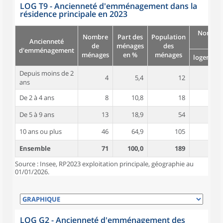
LOG T9 - Ancienneté d'emménagement dans la
résidence principale en 2023
Nombre
Nombre
Part des
Population
Ancienneté
pièc
de
ménages
des
d'emménagement
ménages
en %
ménages
logement
Depuis moins de 2
4
5,4
12
4,3
ans
De 2 à 4 ans
8
10,8
18
4,7
De 5 à 9 ans
13
18,9
54
4,7
10 ans ou plus
46
64,9
105
5,2
Ensemble
71
100,0
189
5,0
Source : Insee, RP2023 exploitation principale, géographie au
01/01/2026.
LOG G2 - Ancienneté d'emménagement des