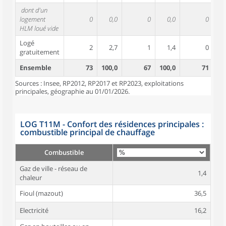
dont d'un
logement
0
0,0
0
0,0
0
HLM loué vide
Logé
2
2,7
1
1,4
0
gratuitement
Ensemble
73
100,0
67
100,0
71
10
Sources : Insee, RP2012, RP2017 et RP2023, exploitations
principales, géographie au 01/01/2026.
LOG T11M - Confort des résidences principales :
combustible principal de chauffage
Combustible
Gaz de ville - réseau de
1,4
chaleur
Fioul (mazout)
36,5
Electricité
16,2