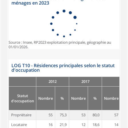
ménages en 2023
Source : Insee, RP2023 exploitation principale, géographie au
01/01/2026.
LOG T10 - Résidences principales selon le statut
d'occupation
2012
2017
Statut
Nombre
%
Nombre
%
Nombre
d'occupation
Propriétaire
55
75,3
53
80,0
57
7
Locataire
16
21,9
12
18,6
14
2