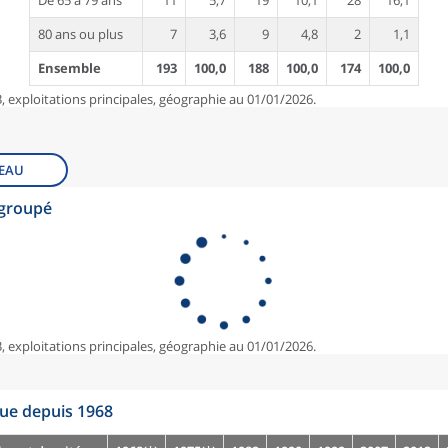
De 65 à 79 ans
11
5,7
19
10,1
28
16,1
80 ans ou plus
7
3,6
9
4,8
2
1,1
Ensemble
193
100,0
188
100,0
174
100,0
, exploitations principales, géographie au 01/01/2026.
EAU
egroupé
, exploitations principales, géographie au 01/01/2026.
que depuis 1968