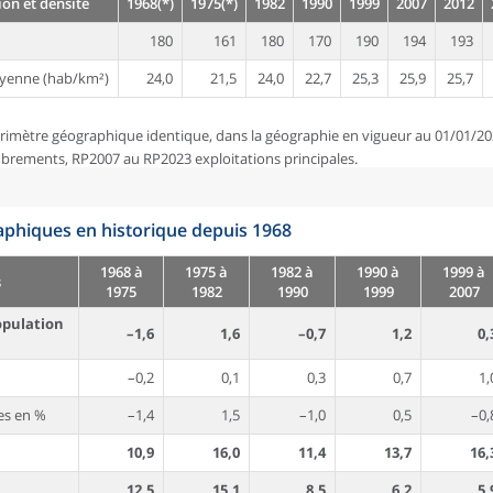
on et densité
1968(*)
1975(*)
1982
1990
1999
2007
2012
180
161
180
170
190
194
193
yenne (hab/km²)
24,0
21,5
24,0
22,7
25,3
25,9
25,7
rimètre géographique identique, dans la géographie en vigueur au 01/01/20
brements, RP2007 au RP2023 exploitations principales.
phiques en historique depuis 1968
1968 à
1975 à
1982 à
1990 à
1999 à
s
1975
1982
1990
1999
2007
opulation
–1,6
1,6
–0,7
1,2
0,
–0,2
0,1
0,3
0,7
1,
es en %
–1,4
1,5
–1,0
0,5
–0,
10,9
16,0
11,4
13,7
16,
12,5
15,1
8,5
6,2
5,