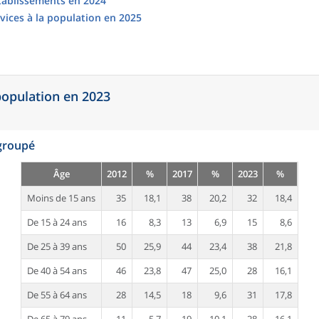
établissements en 2024
vices à la population en 2025
 population en 2023
egroupé
Âge
2012
%
2017
%
2023
%
Moins de 15 ans
35
18,1
38
20,2
32
18,4
De 15 à 24 ans
16
8,3
13
6,9
15
8,6
De 25 à 39 ans
50
25,9
44
23,4
38
21,8
De 40 à 54 ans
46
23,8
47
25,0
28
16,1
De 55 à 64 ans
28
14,5
18
9,6
31
17,8