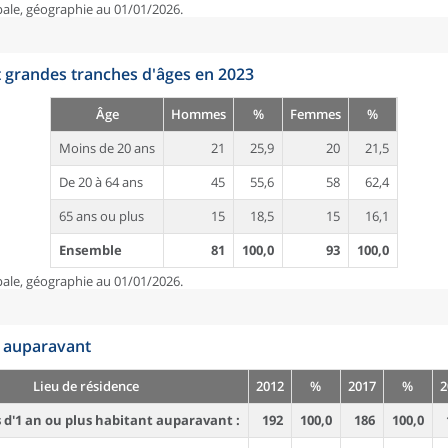
pale, géographie au 01/01/2026.
t grandes tranches d'âges en 2023
Âge
Hommes
%
Femmes
%
Moins de 20 ans
21
25,9
20
21,5
De 20 à 64 ans
45
55,6
58
62,4
65 ans ou plus
15
18,5
15
16,1
Ensemble
81
100,0
93
100,0
pale, géographie au 01/01/2026.
n auparavant
Lieu de résidence
2012
%
2017
%
2
d'1 an ou plus habitant auparavant :
192
100,0
186
100,0