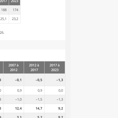
2017
2023
188
174
25,1
23,2
26.
2007 à
2012 à
2017 à
2012
2017
2023
3
–0,1
–0,5
–1,3
0
0,9
0,9
0,0
8
–1,0
–1,5
–1,3
3
12,4
14,7
9,2
9
3,1
5,2
9,2