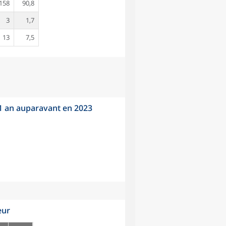
158
90,8
3
1,7
13
7,5
 1 an auparavant en 2023
eur