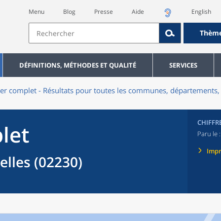
Menu
Blog
Presse
Aide
English
Thèm
DÉFINITIONS, MÉTHODES ET QUALITÉ
SERVICES
er complet - Résultats pour toutes les communes, départements, 
CHIFFR
let
Paru le 
Imp
lles (02230)