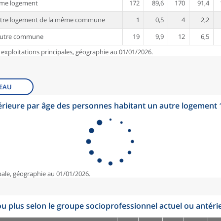
ême logement
172
89,6
170
91,4
utre logement de la même commune
1
0,5
4
2,2
autre commune
19
9,9
12
6,5
 exploitations principales, géographie au 01/01/2026.
EAU
érieure par âge des personnes habitant un autre logement
pale, géographie au 01/01/2026.
u plus selon le groupe socioprofessionnel actuel ou antéri