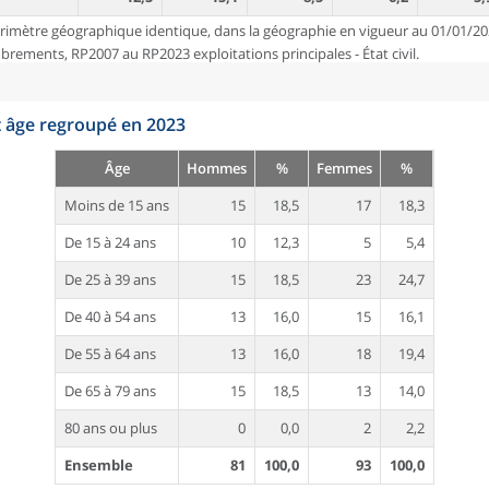
rimètre géographique identique, dans la géographie en vigueur au 01/01/20
ements, RP2007 au RP2023 exploitations principales - État civil.
t âge regroupé en 2023
Âge
Hommes
%
Femmes
%
Moins de 15 ans
15
18,5
17
18,3
De 15 à 24 ans
10
12,3
5
5,4
De 25 à 39 ans
15
18,5
23
24,7
De 40 à 54 ans
13
16,0
15
16,1
De 55 à 64 ans
13
16,0
18
19,4
De 65 à 79 ans
15
18,5
13
14,0
80 ans ou plus
0
0,0
2
2,2
Ensemble
81
100,0
93
100,0