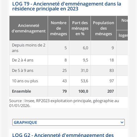
LOG T9 - Ancienneté d'emménagement dans la
résidence principale en 2023
Nombre
Nombre
Part des
Population
Ancienneté
pièc
de
ménages
des
d'emménagement
ménages
en %
ménages
logement
Depuis moins de 2
5
6,0
9
4,8
ans
De 2 à 4 ans
8
9,5
18
5,0
De 5 à 9 ans
25
31,0
83
5,3
10 ans ou plus
43
53,6
97
4,8
Ensemble
79
100,0
207
5,0
Source : Insee, RP2023 exploitation principale, géographie au
01/01/2026.
LOG G2 - Ancienneté d'emménagement des