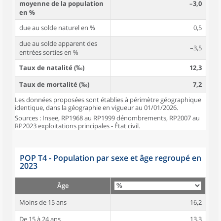
moyenne de la population
–3,0
en %
due au solde naturel en %
0,5
due au solde apparent des
–3,5
entrées sorties en %
Taux de natalité (‰)
12,3
Taux de mortalité (‰)
7,2
Les données proposées sont établies à périmètre géographique
identique, dans la géographie en vigueur au 01/01/2026.
Sources : Insee, RP1968 au RP1999 dénombrements, RP2007 au
RP2023 exploitations principales - État civil.
POP T4 - Population par sexe et âge regroupé en
2023
Âge
Moins de 15 ans
16,2
De 15 à 24 ans
13,3