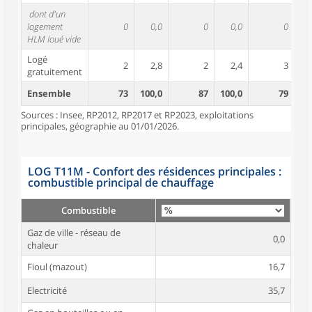
dont d'un
logement
0
0,0
0
0,0
0
HLM loué vide
Logé
2
2,8
2
2,4
3
gratuitement
Ensemble
73
100,0
87
100,0
79
10
Sources : Insee, RP2012, RP2017 et RP2023, exploitations
principales, géographie au 01/01/2026.
LOG T11M - Confort des résidences principales :
combustible principal de chauffage
Combustible
Gaz de ville - réseau de
0,0
chaleur
Fioul (mazout)
16,7
Electricité
35,7