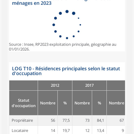
ménages en 2023
Source : Insee, RP2023 exploitation principale, géographie au
01/01/2026.
LOG T10 - Résidences principales selon le statut
d'occupation
2012
2017
Statut
Nombre
%
Nombre
%
Nombre
d'occupation
Propriétaire
56
77,5
73
84,1
67
8
Locataire
14
19,7
12
13,4
9
1