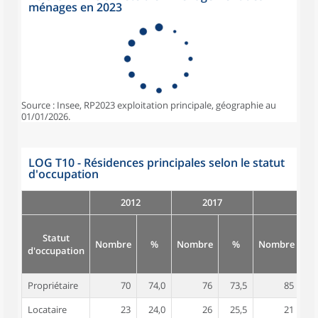
ménages en 2023
Source : Insee, RP2023 exploitation principale, géographie au
01/01/2026.
LOG T10 - Résidences principales selon le statut
d'occupation
2012
2017
Statut
Nombre
%
Nombre
%
Nombre
d'occupation
Propriétaire
70
74,0
76
73,5
85
7
Locataire
23
24,0
26
25,5
21
1