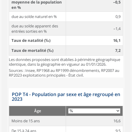
moyenne de la population
–0,5
en %
due au solde naturel en %
0,9
due au solde apparent des
–1,4
entrées sorties en %
Taux de natalité (‰)
16,1
Taux de mortalité (‰)
7,2
Les données proposées sont établies à périmètre géographique
identique, dans la géographie en vigueur au 01/01/2026.
Sources : Insee, RP1968 au RP1999 dénombrements, RP2007 au
RP2023 exploitations principales - État civil.
POP T4 - Population par sexe et âge regroupé en
2023
Âge
Moins de 15 ans
16,6
De 15 à 24 ans
9,5