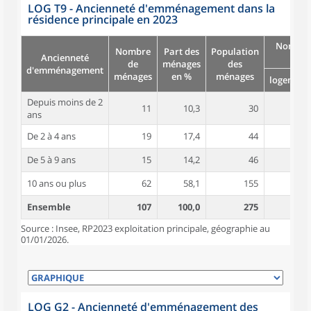
LOG T9 - Ancienneté d'emménagement dans la
résidence principale en 2023
Nombre
Nombre
Part des
Population
Ancienneté
pièc
de
ménages
des
d'emménagement
ménages
en %
ménages
logement
Depuis moins de 2
11
10,3
30
4,3
ans
De 2 à 4 ans
19
17,4
44
5,0
De 5 à 9 ans
15
14,2
46
5,1
10 ans ou plus
62
58,1
155
5,6
Ensemble
107
100,0
275
5,3
Source : Insee, RP2023 exploitation principale, géographie au
01/01/2026.
LOG G2 - Ancienneté d'emménagement des