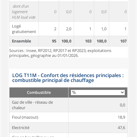
dont d'un
logement
0
0,0
0
0,0
0
HLM loué vide
Logé
2
2,0
1
1,0
1
gratuitement
Ensemble
95
100,0
103
100,0
107
10
Sources : Insee, RP2012, RP2017 et RP2023, exploitations
principales, géographie au 01/01/2026.
LOG T11M - Confort des résidences principales :
combustible principal de chauffage
Combustible
Gaz de ville - réseau de
0,0
chaleur
Fioul (mazout)
18,9
Electricité
47,6