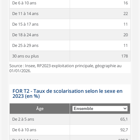
De 6 à 10 ans
16
De 11 à 14 ans
22
De 15 à 17 ans
11
De 18 à 24 ans
20
De 25 à 29 ans
11
30 ans ou plus
178
Source : Insee, RP2023 exploitation principale, géographie au
01/01/2026.
FOR T2 - Taux de scolarisation selon le sexe en
2023 (en %)
Âge
De 2 à 5 ans
65,1
De 6 à 10 ans
92,7