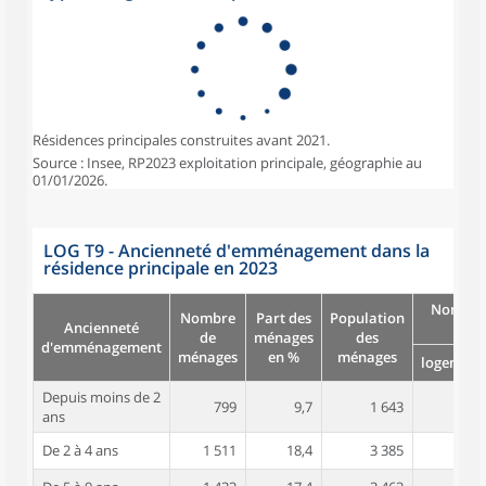
Résidences principales construites avant 2021.
Source : Insee, RP2023 exploitation principale, géographie au
01/01/2026.
LOG T9 - Ancienneté d'emménagement dans la
résidence principale en 2023
Nombre
Nombre
Part des
Population
Ancienneté
pièc
de
ménages
des
d'emménagement
ménages
en %
ménages
logement
Depuis moins de 2
799
9,7
1 643
3,7
ans
De 2 à 4 ans
1 511
18,4
3 385
3,8