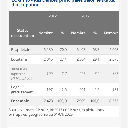
LOG T10 - Résidences principales selon le statut
d'occupation
2012
2017
Statut
Nombre
%
Nombre
%
Nombre
d'occupation
Propriétaire
5 230
70,0
5 403
68,3
5 668
6
Locataire
2 046
27,4
2 304
29,1
2 375
2
dont d'un
logement
199
2,7
253
3,2
327
HLM loué vide
Logé
197
2,6
201
2,5
189
gratuitement
Ensemble
7 473
100,0
7 909
100,0
8 232
10
Sources : Insee, RP2012, RP2017 et RP2023, exploitations
principales, géographie au 01/01/2026.