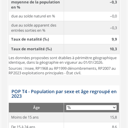
moyenne de la population
–0,3
en %
due au solde naturel en %
–0,0
due au solde apparent des
–0,3
entrées sorties en %
Taux de natalité (‰)
9,9
Taux de mortalité (‰)
10,3
Les données proposées sont établies à périmètre géographique
identique, dans la géographie en vigueur au 01/01/2026.
Sources : Insee, RP1968 au RP1999 dénombrements, RP2007 au
RP2023 exploitations principales - État civil.
POP T4 - Population par sexe et âge regroupé en
2023
Âge
Moins de 15 ans
15,8
De 15 à 24 ans
8,6