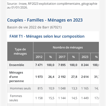
Source : Insee, RP2023 exploitation complémentaire, géographie
au 01/01/2026.
Couples - Familles - Ménages en 2023
Bassin de vie 2022 de Barr (67021)
FAM T1 - Ménages selon leur composition
Nombre de ménages
Type de
ménages
2012
%
2017
%
2023
%
Ensemble
7 471
100,0
7 895
100,0
8 244
100,0
1
Ménages
d'une
1 973
26,4
2 192
27,8
2 614
31,7
personne
Hommes seuls
815
10,9
1 048
13,3
1 165
14,1
Femmes
1 158
15,5
1 144
14,5
1 449
17,6
seules