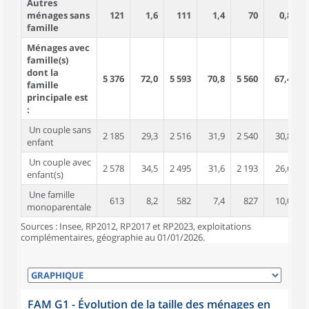
Autres
ménages sans
121
1,6
111
1,4
70
0,8
famille
Ménages avec
famille(s)
dont la
5 376
72,0
5 593
70,8
5 560
67,4
1
famille
principale est
:
Un couple sans
2 185
29,3
2 516
31,9
2 540
30,8
enfant
Un couple avec
2 578
34,5
2 495
31,6
2 193
26,6
enfant(s)
Une famille
613
8,2
582
7,4
827
10,0
monoparentale
Sources : Insee, RP2012, RP2017 et RP2023, exploitations
complémentaires, géographie au 01/01/2026.
FAM G1 - Évolution de la taille des ménages en