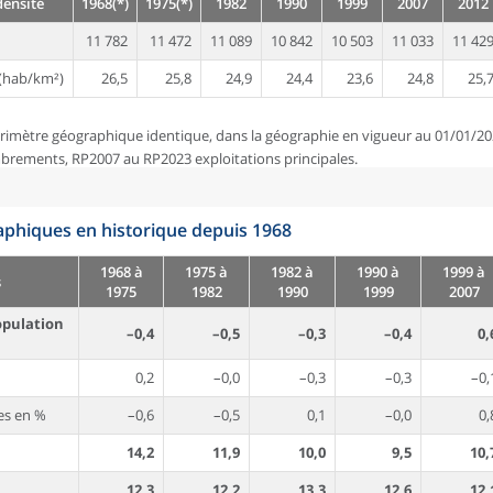
densité
1968(*)
1975(*)
1982
1990
1999
2007
2012
11 782
11 472
11 089
10 842
10 503
11 033
11 42
(hab/km²)
26,5
25,8
24,9
24,4
23,6
24,8
25,
rimètre géographique identique, dans la géographie en vigueur au 01/01/20
brements, RP2007 au RP2023 exploitations principales.
phiques en historique depuis 1968
1968 à
1975 à
1982 à
1990 à
1999 à
s
1975
1982
1990
1999
2007
opulation
–0,4
–0,5
–0,3
–0,4
0,
0,2
–0,0
–0,3
–0,3
–0,
es en %
–0,6
–0,5
0,1
–0,0
0,
14,2
11,9
10,0
9,5
10,
12,3
12,2
13,3
12,6
12,