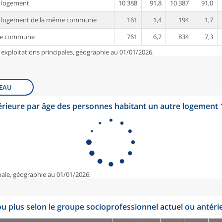
 logement
10 388
91,8
10 387
91,0
e logement de la même commune
161
1,4
194
1,7
re commune
761
6,7
834
7,3
 exploitations principales, géographie au 01/01/2026.
EAU
érieure par âge des personnes habitant un autre logement
pale, géographie au 01/01/2026.
u plus selon le groupe socioprofessionnel actuel ou antéri