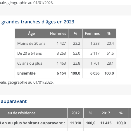
pale, géographie au 01/01/2026.
t grandes tranches d'âges en 2023
Âge
Hommes
%
Femmes
%
Moins de 20 ans
1 427
23,2
1 238
20,4
De 20 à 64 ans
3 263
53,0
3 117
51,5
65 ans ou plus
1 463
23,8
1 701
28,1
Ensemble
6 154
100,0
6 056
100,0
pale, géographie au 01/01/2026.
n auparavant
Lieu de résidence
2012
%
2017
%
1 an ou plus habitant auparavant :
11 310
100,0
11 415
100,0