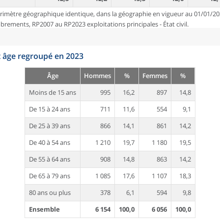
rimètre géographique identique, dans la géographie en vigueur au 01/01/20
ements, RP2007 au RP2023 exploitations principales - État civil.
t âge regroupé en 2023
Âge
Hommes
%
Femmes
%
Moins de 15 ans
995
16,2
897
14,8
De 15 à 24 ans
711
11,6
554
9,1
De 25 à 39 ans
866
14,1
861
14,2
De 40 à 54 ans
1 210
19,7
1 180
19,5
De 55 à 64 ans
908
14,8
863
14,2
De 65 à 79 ans
1 085
17,6
1 107
18,3
80 ans ou plus
378
6,1
594
9,8
Ensemble
6 154
100,0
6 056
100,0