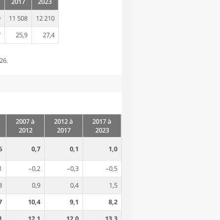
2017
2023
9
11 508
12 210
7
25,9
27,4
26.
2007 à
2012 à
2017 à
2012
2017
2023
6
0,7
0,1
1,0
1
–0,2
–0,3
–0,5
8
0,9
0,4
1,5
7
10,4
9,1
8,2
1
12,1
12,0
13,3