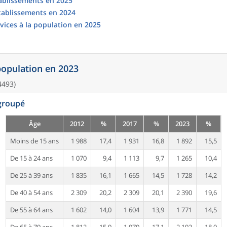
tablissements en 2025
établissements en 2024
vices à la population en 2025
 population en 2023
4493)
egroupé
Âge
2012
%
2017
%
2023
%
Moins de 15 ans
1 988
17,4
1 931
16,8
1 892
15,5
De 15 à 24 ans
1 070
9,4
1 113
9,7
1 265
10,4
De 25 à 39 ans
1 835
16,1
1 665
14,5
1 728
14,2
De 40 à 54 ans
2 309
20,2
2 309
20,1
2 390
19,6
De 55 à 64 ans
1 602
14,0
1 604
13,9
1 771
14,5