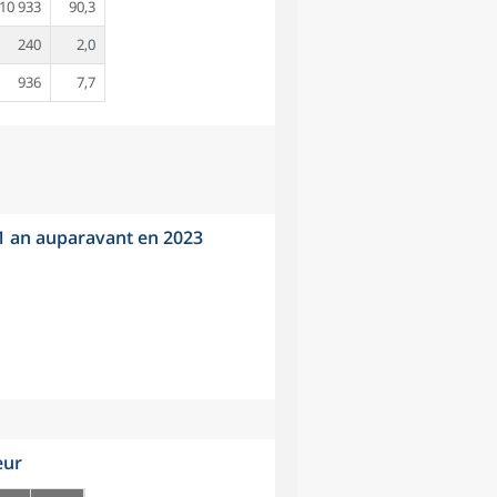
10 933
90,3
240
2,0
936
7,7
 1 an auparavant en 2023
eur