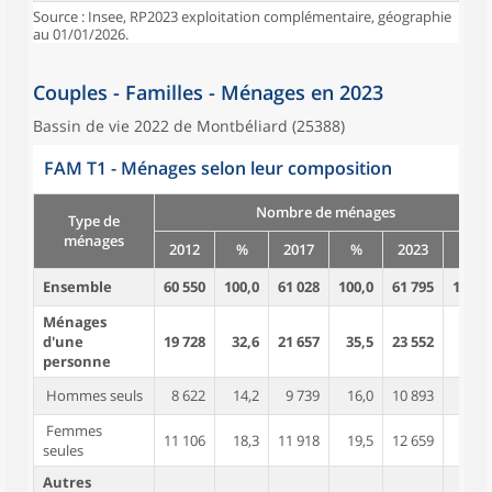
Source : Insee, RP2023 exploitation complémentaire, géographie
au 01/01/2026.
Couples - Familles - Ménages en 2023
Bassin de vie 2022 de Montbéliard (25388)
FAM T1 - Ménages selon leur composition
Nombre de ménages
Type de
ménages
2012
%
2017
%
2023
%
Ensemble
60 550
100,0
61 028
100,0
61 795
100,0
Ménages
d'une
19 728
32,6
21 657
35,5
23 552
38,1
personne
Hommes seuls
8 622
14,2
9 739
16,0
10 893
17,6
Femmes
11 106
18,3
11 918
19,5
12 659
20,5
seules
Autres