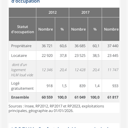
d'occupation
2012
2017
Statut
Nombre
%
Nombre
%
Nombre
d'occupation
Propriétaire
36 721
60,6
36 685
60,1
37 440
6
Locataire
22 920
37,8
23 525
38,5
23 445
3
dont d'un
logement
12 346
20,4
12 428
20,4
11 747
1
HLM loué vide
Logé
918
1,5
839
1,4
933
gratuitement
Ensemble
60 559
100,0
61 049
100,0
61 817
10
Sources : Insee, RP2012, RP2017 et RP2023, exploitations
principales, géographie au 01/01/2026.