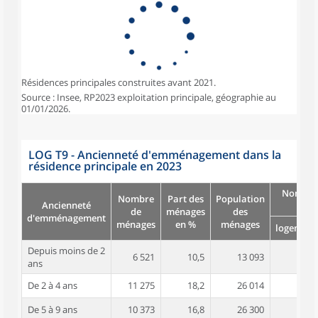
Résidences principales construites avant 2021.
Source : Insee, RP2023 exploitation principale, géographie au
01/01/2026.
LOG T9 - Ancienneté d'emménagement dans la
résidence principale en 2023
Nombre
Nombre
Part des
Population
Ancienneté
pièc
de
ménages
des
d'emménagement
ménages
en %
ménages
logement
Depuis moins de 2
6 521
10,5
13 093
3,5
ans
De 2 à 4 ans
11 275
18,2
26 014
3,8
De 5 à 9 ans
10 373
16,8
26 300
4,1