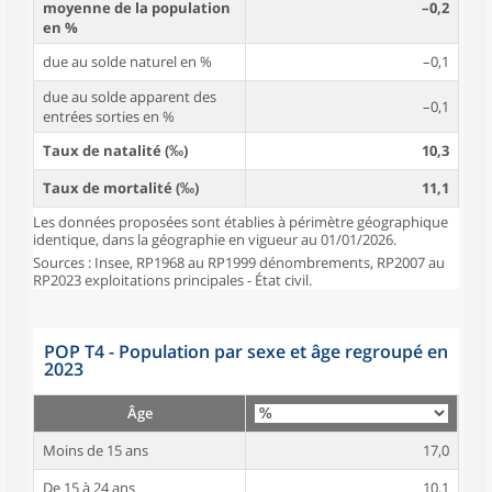
moyenne de la population
–0,2
en %
due au solde naturel en %
–0,1
due au solde apparent des
–0,1
entrées sorties en %
Taux de natalité (‰)
10,3
Taux de mortalité (‰)
11,1
Les données proposées sont établies à périmètre géographique
identique, dans la géographie en vigueur au 01/01/2026.
Sources : Insee, RP1968 au RP1999 dénombrements, RP2007 au
RP2023 exploitations principales - État civil.
POP T4 - Population par sexe et âge regroupé en
2023
Âge
Moins de 15 ans
17,0
De 15 à 24 ans
10,1