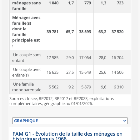
ménages sans
1 040
1,7
779
1,3
723
1,2
famille
Ménages avec
famille(s)
dont la
39 781
65,7
38 593
63,2
37 520
60,7
famille
principale est
:
Un couple sans
17 585
29,0
17 064
28,0
16 704
27,0
enfant
Un couple avec
16 635
27,5
15 649
25,6
14 506
23,5
enfant(s)
Une famille
5 562
9,2
5 879
9,6
6 310
10,2
monoparentale
Sources : Insee, RP2012, RP2017 et RP2023, exploitations
complémentaires, géographie au 01/01/2026.
FAM G1 - Évolution de la taille des ménages en
historique depuis 1968