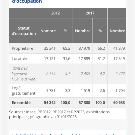
d'occupation
2012
2017
Statut
Nombre
%
Nombre
%
Nombre
d'occupation
Propriétaire
35 341
65,2
37 979
66,2
41 379
6
Locataire
17 121
31,6
17 889
31,2
17 849
2
dont d'un
logement
2 534
4,7
2 409
4,2
2 422
HLM loué vide
Logé
1 781
3,3
1 519
2,6
1 704
gratuitement
Ensemble
54 242
100,0
57 388
100,0
60 933
10
Sources : Insee, RP2012, RP2017 et RP2023, exploitations
principales, géographie au 01/01/2026.