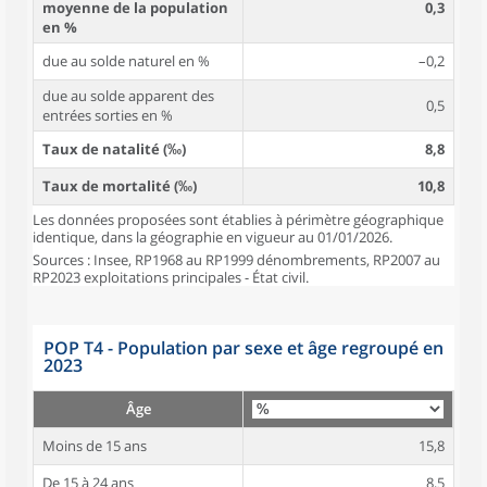
moyenne de la population
0,3
en %
due au solde naturel en %
–0,2
due au solde apparent des
0,5
entrées sorties en %
Taux de natalité (‰)
8,8
Taux de mortalité (‰)
10,8
Les données proposées sont établies à périmètre géographique
identique, dans la géographie en vigueur au 01/01/2026.
Sources : Insee, RP1968 au RP1999 dénombrements, RP2007 au
RP2023 exploitations principales - État civil.
POP T4 - Population par sexe et âge regroupé en
2023
Âge
Moins de 15 ans
15,8
De 15 à 24 ans
8,5