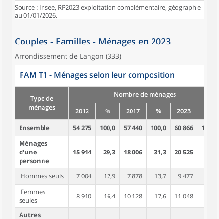
Source : Insee, RP2023 exploitation complémentaire, géographie
au 01/01/2026.
Couples - Familles - Ménages en 2023
Arrondissement de Langon (333)
FAM T1 - Ménages selon leur composition
Nombre de ménages
Type de
ménages
2012
%
2017
%
2023
%
Ensemble
54 275
100,0
57 440
100,0
60 866
100,0
Ménages
d'une
15 914
29,3
18 006
31,3
20 525
33,7
personne
Hommes seuls
7 004
12,9
7 878
13,7
9 477
15,6
Femmes
8 910
16,4
10 128
17,6
11 048
18,2
seules
Autres