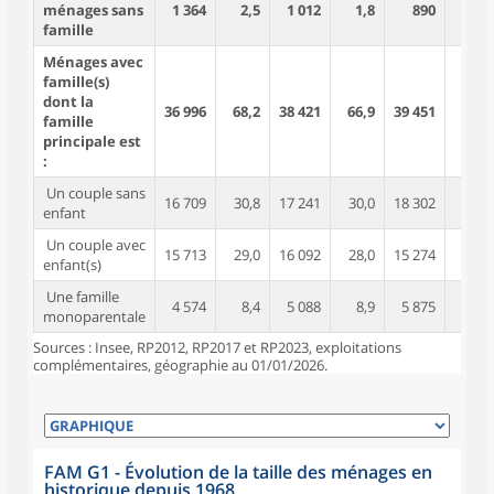
ménages sans
1 364
2,5
1 012
1,8
890
1,5
famille
Ménages avec
famille(s)
dont la
36 996
68,2
38 421
66,9
39 451
64,8
famille
principale est
:
Un couple sans
16 709
30,8
17 241
30,0
18 302
30,1
enfant
Un couple avec
15 713
29,0
16 092
28,0
15 274
25,1
enfant(s)
Une famille
4 574
8,4
5 088
8,9
5 875
9,7
monoparentale
Sources : Insee, RP2012, RP2017 et RP2023, exploitations
complémentaires, géographie au 01/01/2026.
FAM G1 - Évolution de la taille des ménages en
historique depuis 1968