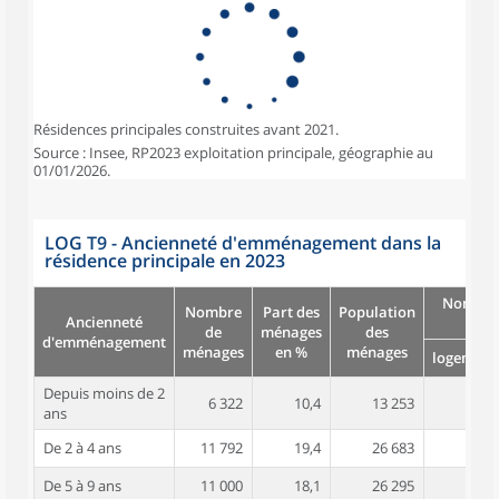
Résidences principales construites avant 2021.
Source : Insee, RP2023 exploitation principale, géographie au
01/01/2026.
LOG T9 - Ancienneté d'emménagement dans la
résidence principale en 2023
Nombre
Nombre
Part des
Population
Ancienneté
pièc
de
ménages
des
d'emménagement
ménages
en %
ménages
logement
Depuis moins de 2
6 322
10,4
13 253
3,9
ans
De 2 à 4 ans
11 792
19,4
26 683
4,2
De 5 à 9 ans
11 000
18,1
26 295
4,4