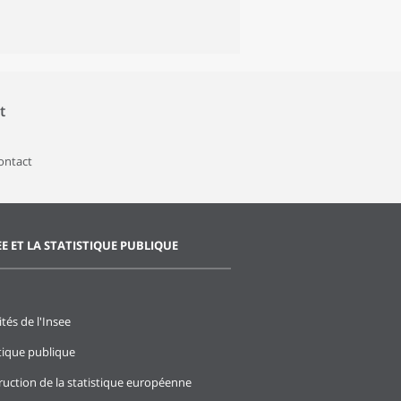
t
contact
EE ET LA STATISTIQUE PUBLIQUE
ités de l'Insee
stique publique
ruction de la statistique européenne