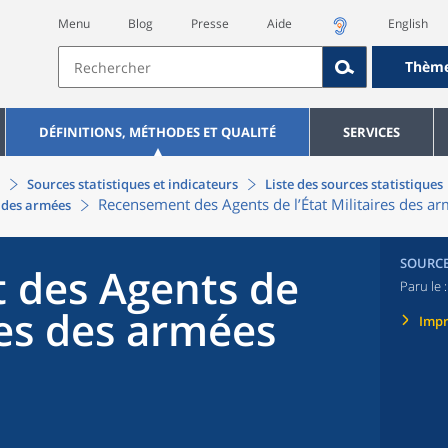
Menu
Blog
Presse
Aide
English
Thèm
DÉFINITIONS, MÉTHODES ET QUALITÉ
SERVICES
Sources statistiques et indicateurs
Liste des sources statistiques
Recensement des Agents de l’État Militaires des a
s des armées
SOURC
 des Agents de
Paru le 
ires des armées
Imp