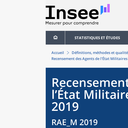
STATISTIQUES ET ÉTUDES
Accueil
Définitions, méthodes et qualité
Recensement des Agents de l'État Militaire
Recensement
l’État Milita
2019
RAE_M 2019