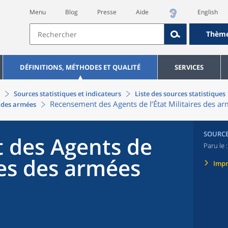
Menu
Blog
Presse
Aide
English
Thèm
DÉFINITIONS, MÉTHODES ET QUALITÉ
SERVICES
Sources statistiques et indicateurs
Liste des sources statistiques
Recensement des Agents de l’État Militaires des a
s des armées
SOURC
 des Agents de
Paru le 
ires des armées
Imp