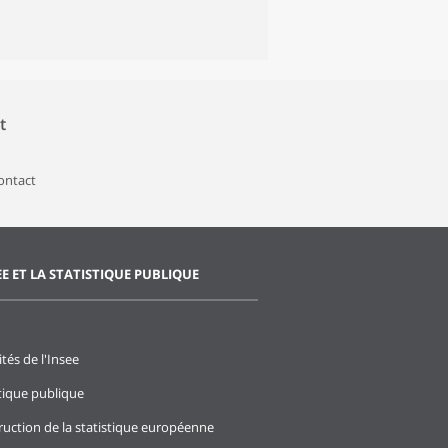
t
contact
EE ET LA STATISTIQUE PUBLIQUE
ités de l'Insee
stique publique
ruction de la statistique européenne