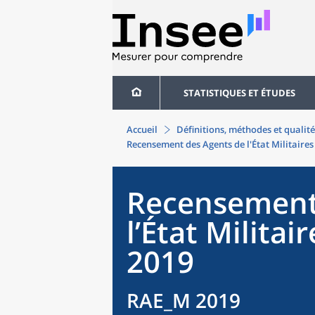
STATISTIQUES ET ÉTUDES
Accueil
Définitions, méthodes et qualité
Recensement des Agents de l'État Militaire
Recensement
l’État Milita
2019
RAE_M 2019