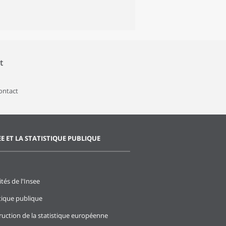
t
contact
EE ET LA STATISTIQUE PUBLIQUE
ités de l'Insee
stique publique
ruction de la statistique européenne