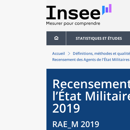
STATISTIQUES ET ÉTUDES
Accueil
Définitions, méthodes et qualité
Recensement des Agents de l'État Militaire
Recensement
l’État Milita
2019
RAE_M 2019