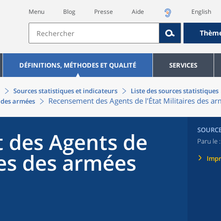
Menu
Blog
Presse
Aide
English
Thèm
DÉFINITIONS, MÉTHODES ET QUALITÉ
SERVICES
Sources statistiques et indicateurs
Liste des sources statistiques
Recensement des Agents de l’État Militaires des a
s des armées
SOURC
 des Agents de
Paru le 
ires des armées
Imp