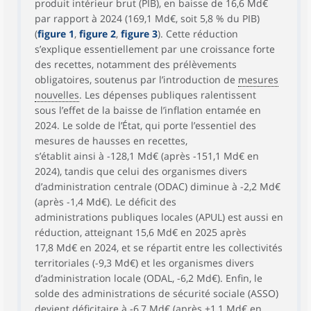
produit intérieur brut (PIB), en baisse de 16,6 Md€
par rapport à 2024 (169,1 Md€, soit 5,8 % du PIB)
(
figure 1
,
figure 2
,
figure 3
). Cette réduction
s’explique essentiellement par une croissance forte
des recettes, notamment des prélèvements
obligatoires, soutenus par l’introduction de
mesures
nouvelles
. Les dépenses publiques ralentissent
sous l’effet de la baisse de l’inflation entamée en
2024. Le solde de l’État, qui porte l’essentiel des
mesures de hausses en recettes,
s’établit ainsi à -128,1 Md€ (après -151,1 Md€ en
2024), tandis que celui des organismes divers
d’administration centrale (ODAC) diminue à -2,2 Md€
(après -1,4 Md€). Le déficit des
administrations publiques locales (APUL) est aussi en
réduction, atteignant 15,6 Md€ en 2025 après
17,8 Md€ en 2024, et se répartit entre les collectivités
territoriales (-9,3 Md€) et les organismes divers
d’administration locale (ODAL, -6,2 Md€). Enfin, le
solde des administrations de sécurité sociale (ASSO)
devient déficitaire à -6,7 Md€ (après +1,1 Md€ en