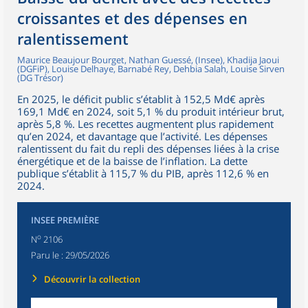
croissantes et des dépenses en
ralentissement
Maurice Beaujour Bourget, Nathan Guessé, (Insee), Khadija Jaoui
(DGFiP), Louise Delhaye, Barnabé Rey, Dehbia Salah, Louise Sirven
(DG Trésor)
En 2025, le déficit public s’établit à 152,5 Md€ après
169,1 Md€ en 2024, soit 5,1 % du produit intérieur brut,
après 5,8 %. Les recettes augmentent plus rapidement
qu’en 2024, et davantage que l’activité. Les dépenses
ralentissent du fait du repli des dépenses liées à la crise
énergétique et de la baisse de l’inflation. La dette
publique s’établit à 115,7 % du PIB, après 112,6 % en
2024.
INSEE PREMIÈRE
o
N
2106
Paru le :
29/05/2026
Découvrir la collection