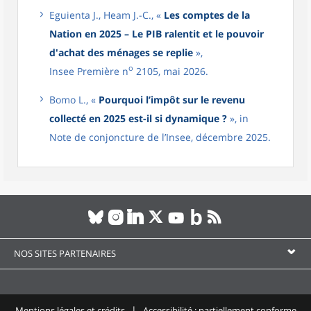
Eguienta J., Heam J.-C., «
Les comptes de la
Nation en 2025 – Le PIB ralentit et le pouvoir
d'achat des ménages se replie
»,
o
Insee Première n
2105, mai 2026.
Bomo L., «
Pourquoi l’impôt sur le revenu
collecté en 2025 est-il si dynamique ?
», in
Note de conjoncture de l’Insee, décembre 2025.
NOS SITES PARTENAIRES
Mentions légales et crédits
Accessibilité : partiellement conforme