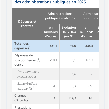
des administrations publiques en 2025
Administrations
Administrations
publiques centrales
publiques locales
Dépenses et
recettes
en
Évolution
en
Évoluti
milliards
2025/2024
milliards
2025/20
d'euros
(en %)
d'euros
(en %)
Total des
681,1
+1,5
335,5
+1
1
dépenses
Dépenses de
2
250,1
+1,1
161,7
+0
fonctionnement
,
dont :
Consommations
61,8
+0,6
61,8
-
2
intermédiaires
Rémunérations
184,9
+1,3
97,0
+1
3
des salariés
Charges
53,3
+14,3
6,0
-
2
d'intérêts
Prestations