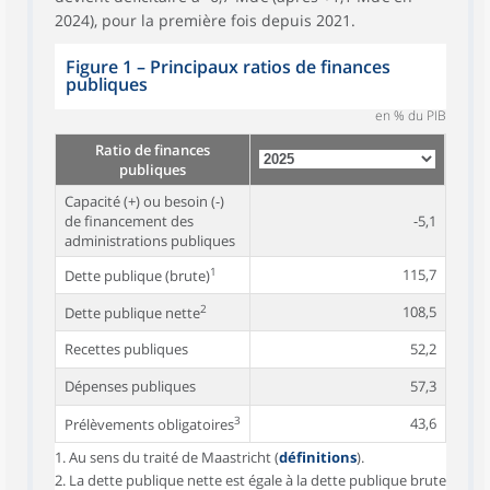
2024), pour la première fois depuis 2021.
Figure 1 – Principaux ratios de finances
publiques
en % du PIB
Ratio de finances
publiques
Capacité (+) ou besoin (-)
de financement des
-5,1
administrations publiques
1
115,7
Dette publique (brute)
2
108,5
Dette publique nette
Recettes publiques
52,2
Dépenses publiques
57,3
3
43,6
Prélèvements obligatoires
1. Au sens du traité de Maastricht (
définitions
).
2. La dette publique nette est égale à la dette publique brute