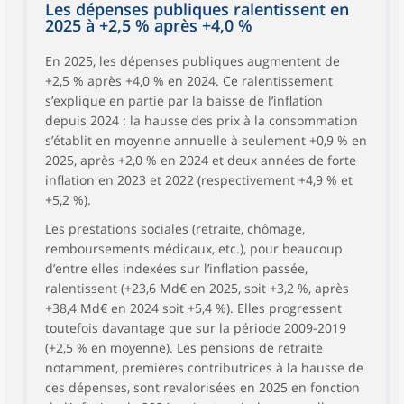
Recettes de
Les dépenses publiques ralentissent en
53,0
+3,9
49,5
+3
production
2025 à +2,5 % après +4,0 %
Revenus de la
13,6
+10,0
4,6
+6
En 2025, les dépenses publiques augmentent de
propriété
+2,5 % après +4,0 % en 2024. Ce ralentissement
Transferts
s’explique en partie par la baisse de l’inflation
courants entre
6,0
+13,2
60,0
-
depuis 2024 : la hausse des prix à la consommation
administrations
publiques
s’établit en moyenne annuelle à seulement +0,9 % en
2025, après +2,0 % en 2024 et deux années de forte
Autres transferts
20,3
+10,9
24,2
-
inflation en 2023 et 2022 (respectivement +4,9 % et
Capacité (+) /
+5,2 %).
Besoin (-) de
-130,3
///
-15,6
financement
Les prestations sociales (retraite, chômage,
remboursements médicaux, etc.), pour beaucoup
d’entre elles indexées sur l’inflation passée,
ralentissent (+23,6 Md€ en 2025, soit +3,2 %, après
+38,4 Md€ en 2024 soit +5,4 %). Elles progressent
toutefois davantage que sur la période 2009-2019
(+2,5 % en moyenne). Les pensions de retraite
notamment, premières contributrices à la hausse de
ces dépenses, sont revalorisées en 2025 en fonction