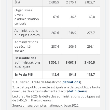
État
2 686,5
2 575,1
2 822,7
2 727
Organismes
divers
69,6
36,8
69,0
37
d'administration
centrale
Administrations
262,6
248,9
275,7
261
publiques locales
Administrations
de sécurité
287,4
206,9
293,1
219
sociale
Ensemble des
administrations
3 306,1
3 067,8
3 460,5
3 245
publiques
En % du PIB
112,6
104,5
115,7
108
1. Au sens du traité de Maastricht (
définitions
).
2. La dette publique nette est égale à la dette publique brute
diminuée de certains éléments d'actif (
définitions
).
Lecture : Fin 2025, la dette des administrations publiques est
de 3 460,5 milliards d'euros.
Source : Insee, comptes nationaux, base 2020.