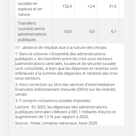
sociales en
132,4
+2,4
31,4
+1
espèces et en
nature
Transferts
courants entre
63,0
-3,0
6,1
+2
administrations
publiques
/// : absence de résultat due à la nature des choses.
Autres transferts
129,1
-2,1
57,1
+3
1. Dans la colonne « Ensemble des administrations
et subventions
publiques », les transferts entre les trois sous-secteurs
Acquisitions
(administrations centrales, locales et de sécurité sociale)
nettes d'actifs
sont consolidés, si bien que les dépenses et recettes sont
53,2
+4,0
73,3
+2
inférieures à la somme des dépenses et recettes des trois
non financiers,
sous-secteurs.
dont :
2. Hors correction au titre des services d'intermédiation
Formation brute de
financière indirectement mesurés (Sifim) sur les intêrets
50,7
+3,0
70,7
+3
capital fixe
versés.
3. Y compris cotisations sociales imputées.
Total des
550,8
+6,2
319,9
+2
Lecture : En 2025, les dépenses des administrations
1
recettes
publiques centrales s'élèvent à 681,1 milliards d'euros et
augmentent de 1,5 % par rapport à 2024.
Impôts et
cotisations
458,0
+6,0
181,6
+3
Source : Insee, comptes nationaux, base 2020.
3
sociales