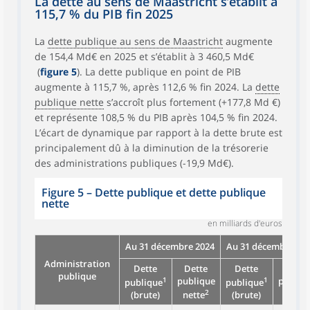
La dette au sens de Maastricht s’établit à
115,7 % du PIB fin 2025
La
dette publique au sens de Maastricht
augmente
de 154,4 Md€ en 2025 et s’établit à 3 460,5 Md€
(
figure 5
). La dette publique en point de PIB
augmente à 115,7 %, après 112,6 % fin 2024. La
dette
publique nette
s’accroît plus fortement (+177,8 Md €)
et représente 108,5 % du PIB après 104,5 % fin 2024.
L’écart de dynamique par rapport à la dette brute est
principalement dû à la diminution de la trésorerie
des administrations publiques (-19,9 Md€).
Figure 5 – Dette publique et dette publique
nette
en milliards d'euros
Au 31 décembre 2024
Au 31 décembre 20
Administration
Dette
Dette
Dette
Dette
publique
1
publique
1
publiq
publique
publique
2
(brute)
nette
(brute)
nette