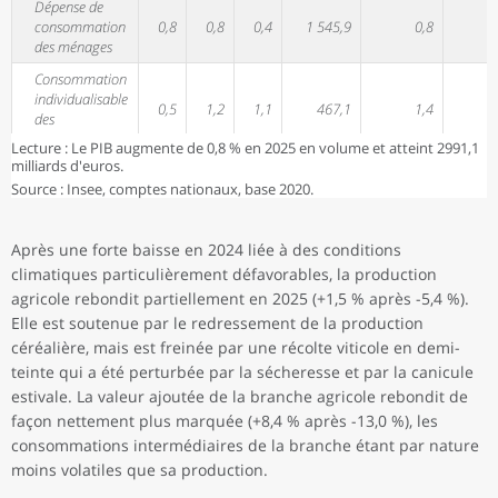
Dépense de
consommation
0,8
0,8
0,4
1 545,9
0,8
des ménages
Consommation
individualisable
0,5
1,2
1,1
467,1
1,4
des
administrations
Lecture : Le PIB augmente de 0,8 % en 2025 en volume et atteint 2991,1
milliards d'euros.
Consommation
Source : Insee, comptes nationaux, base 2020.
collective des
2,6
1,9
-0,3
252,5
1,3
administrations
publiques
Après une forte baisse en 2024 liée à des conditions
Formation
climatiques particulièrement défavorables, la production
brute de capital
1,3
-0,9
0,5
663,6
1,2
agricole rebondit partiellement en 2025 (+1,5 % après -5,4 %).
fixe, dont :
Elle est soutenue par le redressement de la production
Entreprises non
4,5
-0,1
0,4
364,8
1,2
céréalière, mais est freinée par une récolte viticole en demi-
financières
teinte qui a été perturbée par la sécheresse et par la canicule
Ménages
-8,2
-9,8
-0,2
133,1
1,4
estivale. La valeur ajoutée de la branche agricole rebondit de
façon nettement plus marquée (+8,4 % après -13,0 %), les
Administrations
5,4
5,3
2,6
132,2
1,0
consommations intermédiaires de la branche étant par nature
publiques
moins volatiles que sa production.
Variation de