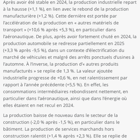
stocks
Après avoir été stable en 2024, la production industrielle repart
-0,4
-0,4
0,5
6,8
0,0
(contribution à
à la hausse (+1,1 %), en lien avec le rebond de la production
la croissance)
manufacturière (+1,2 %). Cette dernière est portée par
Exportations
2,5
3,2
2,3
1 009,4
-1,1
l’accélération de la production en « autres matériels de
transport » (+10,6 % après +5,3 %), en particulier dans
l’aéronautique. De plus, après avoir fortement chuté en 2024, la
production automobile se redresse partiellement en 2025
(+3,3 % après -9,5 %), dans un contexte d’électrification du
marché de véhicules et malgré des arrêts ponctuels d’usines à
l’automne. À l’inverse, la production d’« autres produits
manufacturés » se replie de 1,3 %. La valeur ajoutée
industrielle progresse de +0,6 %, en net ralentissement par
rapport à l’année précédente (+5,5 %). En effet, les
consommations intermédiaires rebondissent nettement, en
particulier dans l’aéronautique, ainsi que dans l’énergie où
elles étaient en net recul en 2024.
La production baisse de nouveau dans le secteur de la
construction (-2,0 % après -1,5 %), en particulier dans le
bâtiment. La production de services marchands hors
construction ralentit (+1,4 % après +2,3 %). Elle se replie de