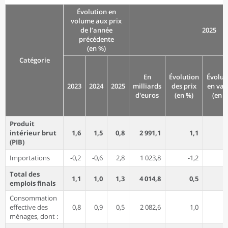
Évolution en
volume aux prix
de l’année
2025
précédente
(en %)
Catégorie
En
Évolution
Évolut
2023
2024
2025
milliards
des prix
en val
d'euros
(en %)
(en %
Produit
intérieur brut
1,6
1,5
0,8
2 991,1
1,1
(PIB)
Importations
-0,2
-0,6
2,8
1 023,8
-1,2
Total des
1,1
1,0
1,3
4 014,8
0,5
emplois finals
Consommation
effective des
0,8
0,9
0,5
2 082,6
1,0
ménages, dont :