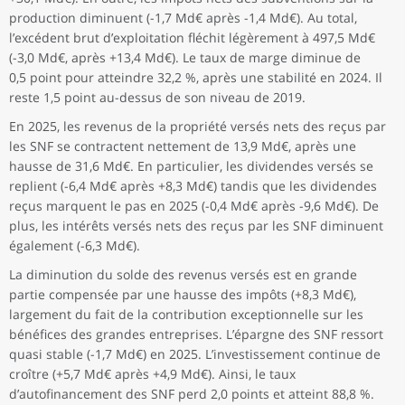
production diminuent (-1,7 Md€ après -1,4 Md€). Au total,
l’excédent brut d’exploitation fléchit légèrement à 497,5 Md€
(-3,0 Md€, après +13,4 Md€). Le taux de marge diminue de
0,5 point pour atteindre 32,2 %, après une stabilité en 2024. Il
reste 1,5 point au-dessus de son niveau de 2019.
En 2025, les revenus de la propriété versés nets des reçus par
les SNF se contractent nettement de 13,9 Md€, après une
hausse de 31,6 Md€. En particulier, les dividendes versés se
replient (-6,4 Md€ après +8,3 Md€) tandis que les dividendes
reçus marquent le pas en 2025 (-0,4 Md€ après -9,6 Md€). De
plus, les intérêts versés nets des reçus par les SNF diminuent
également (-6,3 Md€).
La diminution du solde des revenus versés est en grande
partie compensée par une hausse des impôts (+8,3 Md€),
largement du fait de la contribution exceptionnelle sur les
bénéfices des grandes entreprises. L’épargne des SNF ressort
quasi stable (-1,7 Md€) en 2025. L’investissement continue de
croître (+5,7 Md€ après +4,9 Md€). Ainsi, le taux
d’autofinancement des SNF perd 2,0 points et atteint 88,8 %.