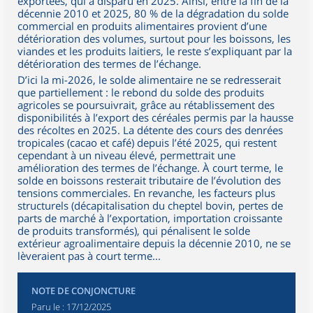
exportées, qui a disparu en 2025. Ainsi, entre la fin de la
décennie 2010 et 2025, 80 % de la dégradation du solde
commercial en produits alimentaires provient d’une
détérioration des volumes, surtout pour les boissons, les
viandes et les produits laitiers, le reste s’expliquant par la
détérioration des termes de l’échange.
D’ici la mi-2026, le solde alimentaire ne se redresserait
que partiellement : le rebond du solde des produits
agricoles se poursuivrait, grâce au rétablissement des
disponibilités à l’export des céréales permis par la hausse
des récoltes en 2025. La détente des cours des denrées
tropicales (cacao et café) depuis l’été 2025, qui restent
cependant à un niveau élevé, permettrait une
amélioration des termes de l’échange. À court terme, le
solde en boissons resterait tributaire de l’évolution des
tensions commerciales. En revanche, les facteurs plus
structurels (décapitalisation du cheptel bovin, pertes de
parts de marché à l’exportation, importation croissante
de produits transformés), qui pénalisent le solde
extérieur agroalimentaire depuis la décennie 2010, ne se
lèveraient pas à court terme...
NOTE DE CONJONCTURE
Paru le :
17/12/2025