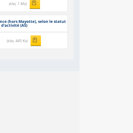
(xlsx, 1 Mo)
nce (hors Mayotte), selon le statut
 d'activité (A5)
(xlsx, 445 Ko)