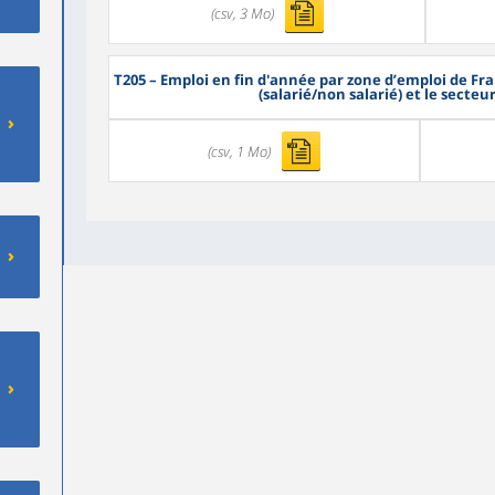
(csv, 3 Mo)
T205
– Emploi en fin d'année par zone d’emploi de Fra
(salarié/non salarié) et le secteur
(csv, 1 Mo)