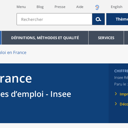
Menu
Blog
Presse
Aide
English
Thèm
DÉFINITIONS, MÉTHODES ET QUALITÉ
SERVICES
loi en France
CHIFFR
France
Insee Ré
Paru le 
es d’emploi - Insee
Imp
Déco