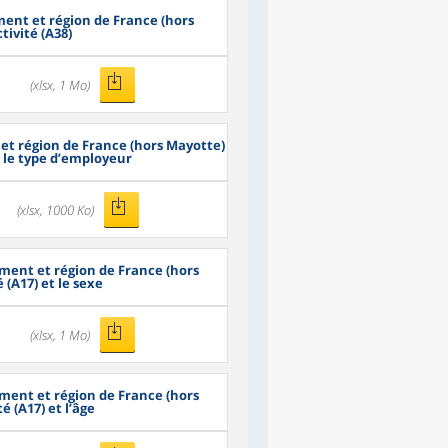
ment et région de France (hors
tivité (A38)
(xlsx, 1 Mo)
et région de France (hors Mayotte)
et le type d’employeur
(xlsx, 1000 Ko)
ement et région de France (hors
 (A17) et le sexe
(xlsx, 1 Mo)
ement et région de France (hors
é (A17) et l’âge