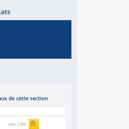
tats
ux de cette section
(xlsx, 5 Mo)