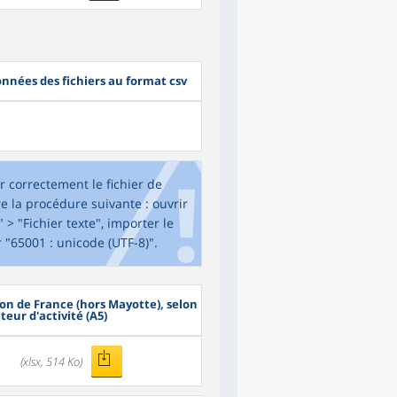
nnées des fichiers au format csv
r correctement le fichier de
e la procédure suivante : ouvrir
> "Fichier texte", importer le
r "65001 : unicode (UTF-8)".
on de France (hors Mayotte), selon
cteur d'activité (A5)
(xlsx, 514 Ko)