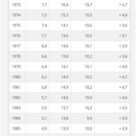
1973
7,7
16,4
10,7
+ 5,7
1974
7,5
15,3
10,5
+ 4,8
1975
7,4
14,1
10,6
+ 3,5
1976
7,1
13,6
10,5
+ 3,1
1977
6,9
14,0
10,1
+ 3,9
1978
6,6
13,8
10,2
+ 3,6
1979
6,4
14,1
10,1
+ 4,0
1980
6,2
14,9
10,2
+ 4,7
1981
5,8
14,9
10,2
+ 4,7
1982
5,7
14,6
10,0
+ 4,6
1983
5,5
13,7
10,2
+ 3,5
1984
5,1
13,8
9,9
+ 3,9
1985
4,9
13,9
10,0
+ 3,9