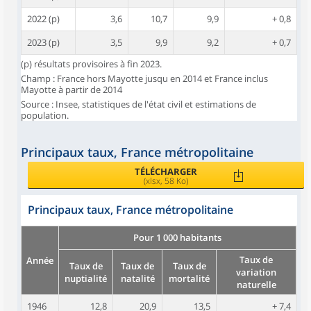
2022 (p)
3,6
10,7
9,9
+ 0,8
2023 (p)
3,5
9,9
9,2
+ 0,7
(p) résultats provisoires à fin 2023.
Champ : France hors Mayotte jusqu en 2014 et France inclus
Mayotte à partir de 2014
Source : Insee, statistiques de l'état civil et estimations de
population.
Principaux taux, France métropolitaine
TÉLÉCHARGER
(xlsx, 58 Ko)
Principaux taux, France métropolitaine
Pour 1 000 habitants
Taux de
Année
Taux de
Taux de
Taux de
variation
nuptialité
natalité
mortalité
naturelle
1946
12,8
20,9
13,5
+ 7,4