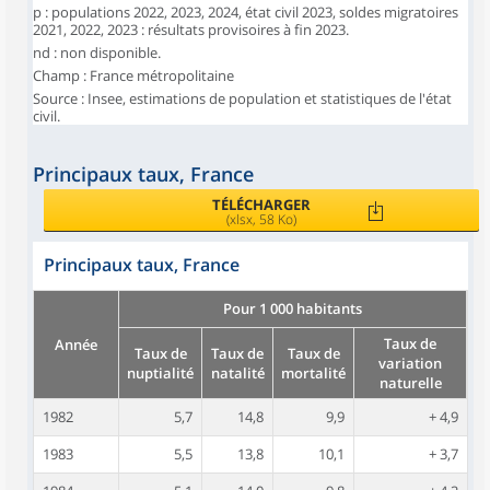
p : populations 2022, 2023, 2024, état civil 2023, soldes migratoires
2021, 2022, 2023 : résultats provisoires à fin 2023.
nd : non disponible.
Champ : France métropolitaine
Source : Insee, estimations de population et statistiques de l'état
civil.
Principaux taux, France
TÉLÉCHARGER
(xlsx, 58 Ko)
Principaux taux, France
Pour 1 000 habitants
Taux de
Année
Taux de
Taux de
Taux de
variation
nuptialité
natalité
mortalité
naturelle
1982
5,7
14,8
9,9
+ 4,9
1983
5,5
13,8
10,1
+ 3,7