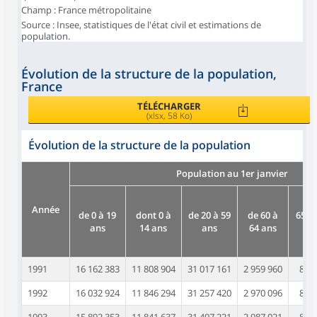
Champ : France métropolitaine
Source : Insee, statistiques de l'état civil et estimations de
population.
Évolution de la structure de la population,
France
TÉLÉCHARGER
(xlsx, 58 Ko)
Évolution de la structure de la population
Population au 1er janvier
Année
de 0 à 19
dont 0 à
de 20 à 59
de 60 à
65 a
ans
14 ans
ans
64 ans
pl
1991
16 162 383
11 808 904
31 017 161
2 959 960
8 14
1992
16 032 924
11 846 294
31 257 420
2 970 096
8 31