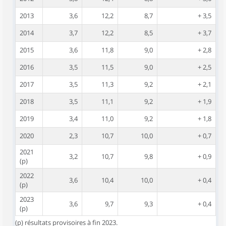
2013
3,6
12,2
8,7
+ 3,5
2014
3,7
12,2
8,5
+ 3,7
2015
3,6
11,8
9,0
+ 2,8
2016
3,5
11,5
9,0
+ 2,5
2017
3,5
11,3
9,2
+ 2,1
2018
3,5
11,1
9,2
+ 1,9
2019
3,4
11,0
9,2
+ 1,8
2020
2,3
10,7
10,0
+ 0,7
2021
3,2
10,7
9,8
+ 0,9
(p)
2022
3,6
10,4
10,0
+ 0,4
(p)
2023
3,6
9,7
9,3
+ 0,4
(p)
(p) résultats provisoires à fin 2023.