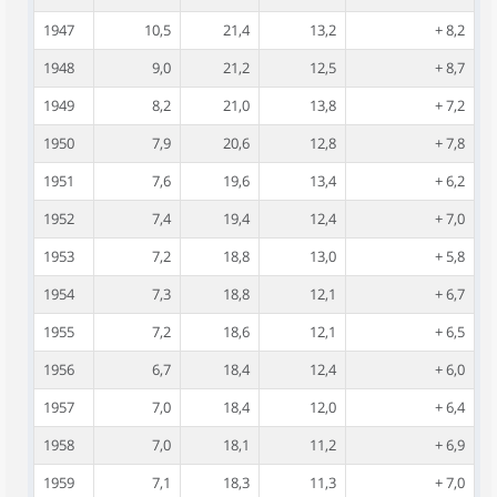
1947
10,5
21,4
13,2
+ 8,2
1948
9,0
21,2
12,5
+ 8,7
1949
8,2
21,0
13,8
+ 7,2
1950
7,9
20,6
12,8
+ 7,8
1951
7,6
19,6
13,4
+ 6,2
1952
7,4
19,4
12,4
+ 7,0
1953
7,2
18,8
13,0
+ 5,8
1954
7,3
18,8
12,1
+ 6,7
1955
7,2
18,6
12,1
+ 6,5
1956
6,7
18,4
12,4
+ 6,0
1957
7,0
18,4
12,0
+ 6,4
1958
7,0
18,1
11,2
+ 6,9
1959
7,1
18,3
11,3
+ 7,0