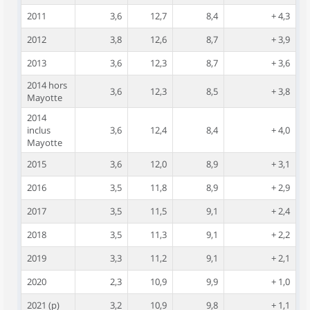
2011
3,6
12,7
8,4
+ 4,3
2012
3,8
12,6
8,7
+ 3,9
2013
3,6
12,3
8,7
+ 3,6
2014 hors
3,6
12,3
8,5
+ 3,8
Mayotte
2014
inclus
3,6
12,4
8,4
+ 4,0
Mayotte
2015
3,6
12,0
8,9
+ 3,1
2016
3,5
11,8
8,9
+ 2,9
2017
3,5
11,5
9,1
+ 2,4
2018
3,5
11,3
9,1
+ 2,2
2019
3,3
11,2
9,1
+ 2,1
2020
2,3
10,9
9,9
+ 1,0
2021 (p)
3,2
10,9
9,8
+ 1,1