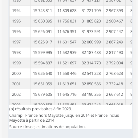
1993
15 892 353
11 841 637
31 497 221
2 987 021
8 47
1994
15 743 811
11 809 628
31 721 709
2 967 393
8 63
1995
15 650 395
11 756 031
31 865 820
2 960 467
8 80
1996
15 626 091
11 676 351
31 973 591
2 907 447
8 98
1997
15 625 917
11 601 547
32 060 999
2 867 249
9 13
1998
15 599 995
11 532 939
32 187 483
2 817 490
9 29
1999
15 594 837
11 521 697
32 314 770
2 792 004
9 42
2000
15 626 640
11 558 446
32 541 228
2 768 623
9 57
2001
15 651 059
11 613 651
32 850 586
2 732 418
9 70
2002
15 679 605
11 645 716
33 190 355
2 667 612
9 84
2003
15 709 858
11 669 451
33 474 243
2 666 018
9 97
(p) résultats provisoires à fin 2023.
Champ : France hors Mayotte jusqu en 2014 et France inclus
2004
15 783 973
11 680 487
33 683 368
2 701 115
10 08
Mayotte à partir de 2014
2005
15 848 857
11 696 788
33 901 956
2 745 892
10 23
Source : Insee, estimations de population.
2006
15 887 753
11 715 950
34 136 236
2 827 885
10 33