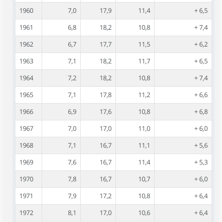
1960
7,0
17,9
11,4
+ 6,5
1961
6,8
18,2
10,8
+ 7,4
1962
6,7
17,7
11,5
+ 6,2
1963
7,1
18,2
11,7
+ 6,5
1964
7,2
18,2
10,8
+ 7,4
1965
7,1
17,8
11,2
+ 6,6
1966
6,9
17,6
10,8
+ 6,8
1967
7,0
17,0
11,0
+ 6,0
1968
7,1
16,7
11,1
+ 5,6
1969
7,6
16,7
11,4
+ 5,3
1970
7,8
16,7
10,7
+ 6,0
1971
7,9
17,2
10,8
+ 6,4
1972
8,1
17,0
10,6
+ 6,4