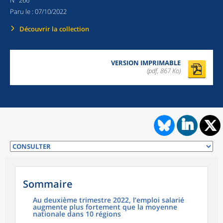
N
266
Paru le :
07/10/2022
Découvrir la collection
VERSION IMPRIMABLE
(pdf, 867 Ko)
Sommaire
Au deuxième trimestre 2022, l’emploi salarié
augmente plus fortement que la moyenne
nationale dans 10 régions